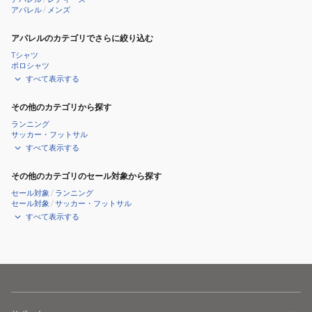
シ
アパレル
/
メンズ
ャ
ツ
アパレルのカテゴリでさらに絞り込む
ベ
Tシャツ
ポロシャツ
ー
すべて表示する
ジ
ュ
その他のカテゴリから探す
S-
ランニング
サッカー・フットサル
LL
すべて表示する
サ
イ
その他のカテゴリのセール対象から探す
ズ
セール対象
/
ランニング
セール対象
/
サッカー・フットサル
AJCJB55
すべて表示する
レ
ス
ノ