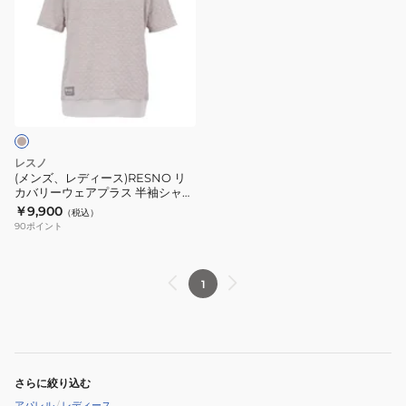
ズ、
レ
デ
ィ
ー
ス)RESNO
リ
カ
レスノ
バ
(メンズ、レディース)RESNO リ
カバリーウェアプラス 半袖シャツ
リ
ベージュ S-LLサイズ AJCJB55 レ
￥9,900
（税込）
ー
スノ
90
ポイント
ウ
ェ
ア
1
プ
ラ
ス
半
さらに絞り込む
袖
アパレル
/
レディース