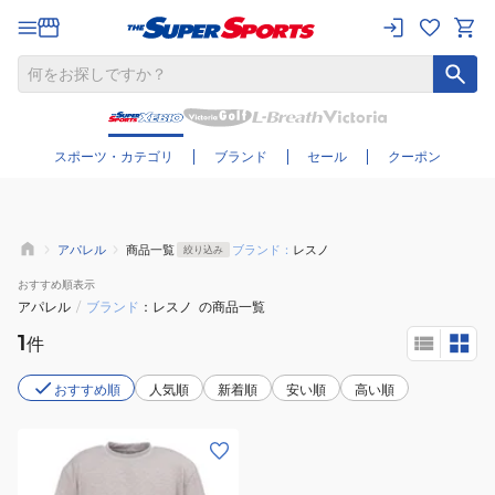
さらに絞り込む
スポーツ・カテゴリ
ブランド
セール
クーポン
アパレル
商品一覧
ブランド：
レスノ
絞り込み
おすすめ
順表示
アパレル
/
ブランド
レスノ
の商品一覧
1
件
おすすめ順
人気順
新着順
安い順
高い順
(メ
ン