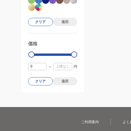
クリア
適用
価格
99000
0
～
円
クリア
適用
ご利用案内
よく