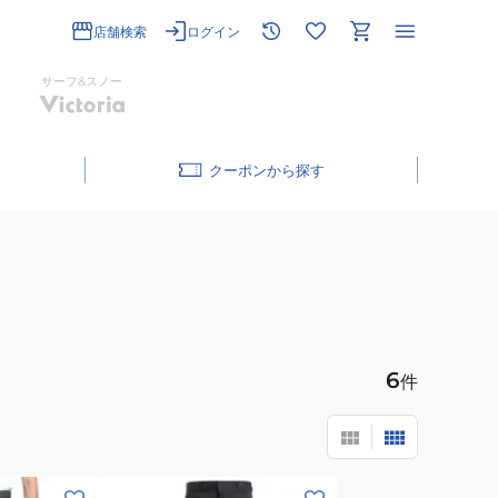
店舗検索
ログイン
サーフ&スノー
クーポン
6
件
(メ