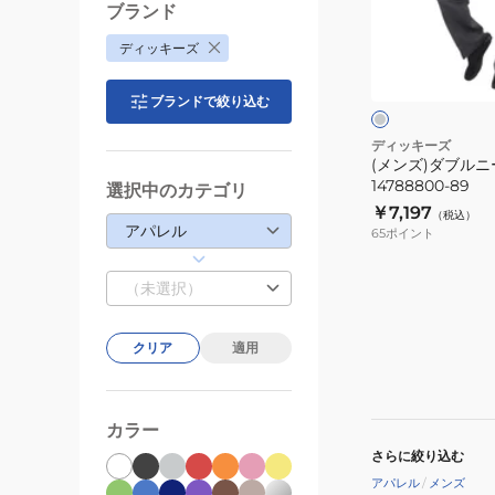
ル
ブランド
ニ
チ
ディッキーズ
ー
ャ
コ
ワ
ー
イ
ブランドで絞り込む
ー
ル
ズ
グ
ク
ディッキーズ
レ
(メンズ)ダブル
パ
ー
14788800-89
選択中のカテゴリ
ン
￥7,197
（税込）
ツ
アパレル
65
ポイント
14788800-
89
（未選択）
クリア
適用
カラー
さらに絞り込む
アパレル
/
メンズ