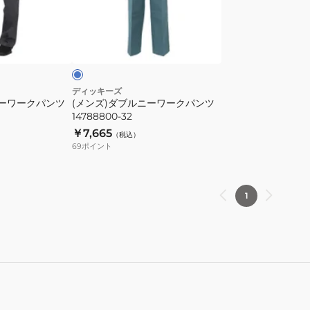
ル
ニ
タ
ー
ー
コ
ワ
ー
ク
ディッキーズ
ニーワークパンツ
(メンズ)ダブルニーワークパンツ
パ
14788800-32
ン
￥7,665
（税込）
ツ
69
ポイント
14788800-
32
1