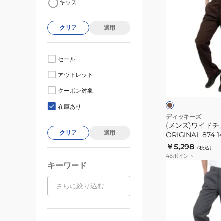
キッズ
ン
ズ)
クリア
適用
ワ
イ
ド
セール
チ
ブ
アウトレット
ノ
ラ
ウ
パ
クーポン対象
ン
ュ
ン
在庫あり
ツ
ディッキーズ
(メンズ)ワイドチ
THE
クリア
適用
ORIGINAL 874 1
ORIGINAL
￥5,298
（税込）
874
48
ポイント
14562800-
キーワード
(メ
70
ン
ズ)
ダ
ブ