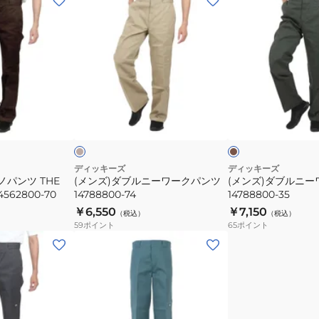
ン
ン
ズ)
ズ)
ダ
ダ
ブ
ブ
ル
ル
ニ
ニ
ベ
カ
ー
ー
ー
ー
ジ
キ
ッ
ワ
ワ
ク
ー
ー
ク
ク
ディッキーズ
ディッキーズ
ノパンツ THE
(メンズ)ダブルニーワークパンツ
(メンズ)ダブルニ
パ
パ
4562800-70
14788800-74
14788800-35
ン
ン
￥6,550
￥7,150
（税込）
（税込）
ツ
ツ
59
ポイント
65
ポイント
14788800-
14788800-
(メ
74
35
ン
ズ)
ダ
ブ