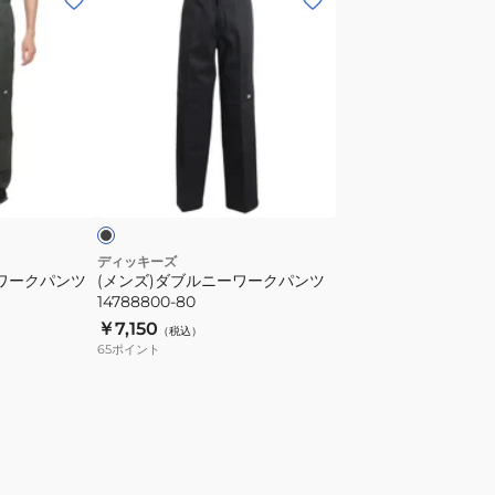
ン
ズ)
ダ
ブ
ル
ニ
ブ
ー
ラ
ワ
ー
ク
ディッキーズ
ーワークパンツ
(メンズ)ダブルニーワークパンツ
パ
14788800-80
ン
￥7,150
（税込）
ツ
65
ポイント
14788800-
80