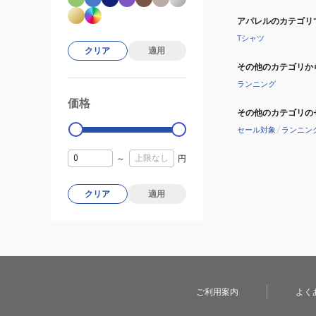
アパレルのカテゴリ
Tシャツ
クリア
適用
その他のカテゴリか
ランニング
価格
99000
0
その他のカテゴリの
セール対象
/
ランニン
～
円
クリア
適用
ご利用案内
よく