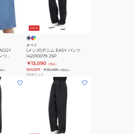
ニ
ム
EASY
イ
ブ
ン
パ
ラ
デ
SALE
ン
ツ
142010079
オベイ
AGGY
(メンズ)デニム EASY パンツ
25P
ンツ
142010079 25P
P
P
￥13,090
（税込）
15%OFF
￥15,400
込）
（税込）
119
ポイント
(メ
ン
ズ)
デ
ニ
ム
イ
ブ
ー
ラ