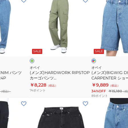
ン
ン
ズ)HARDWORK
ズ)BIGWIG
RIPSTOP
DENIM
カ
CARPENTER
ー
シ
ゴ
ョ
オ
イ
24P
パ
ー
リ
ン
ー
デ
デ
SALE
SALE
ン
ト
ィ
ィ
ツ
パ
ゴ
ゴ
ブ
ブ
142020229LTAO24P
ン
オベイ
オベイ
ル
ル
ENIM パンツ
(メンズ)HARDWORK RIPSTOP
(メンズ)BIGWIG D
ツ
ー
ー
24P
カーゴパンツ
CARPENTER シ
172100084LINO24
142020229LTAO24P
172100084LINO24
￥8,228
￥9,889
（税込）
（税込）
74
ポイント
34%OFF
￥15,180
（税込）
（税
89
ポイント
(メ
(メ
ン
ン
ズ)BIGWIG
ズ)BIGWIG
バ
BAGGY