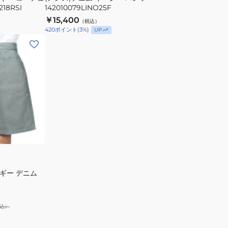
18RSI
142010079LINO25F
ツ
￥15,400
（税込）
142010079LINO25F
420
ポイント
(
3
%)
UP
バギー デニム
4P
込）