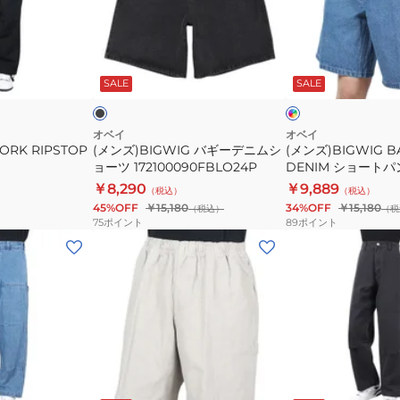
ギ
DENIM
ー
シ
デ
ョ
ブ
イ
ニ
ー
ラ
ン
ッ
デ
ッ
SALE
SALE
ム
ト
ィ
ィ
ク
シ
パ
ゴ
ゴ
ブ
ブ
O24P
ョ
ン
オベイ
オベイ
ル
ル
RK RIPSTOP
(メンズ)BIGWIG バギーデニムシ
(メンズ)BIGWIG B
ー
ツ
ー
ー
ョーツ 172100090FBLO24P
DENIM ショートパ
ツ
172100090LINO24
O24P
172100090LINO24
￥8,290
￥9,889
（税込）
（税込）
172100090FBLO24P
45%OFF
￥15,180
34%OFF
￥15,180
（税込）
（税
75
ポイント
89
ポイント
(メ
(メ
ン
ン
ズ)EASY
ズ)BIGWIG
DENIM
ダ
CARPENTER
ブ
シ
ル
ョ
ニ
イ
サ
ブ
ン
ー
ー
ン
ラ