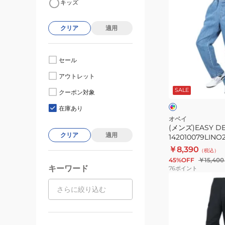
キッズ
ン
ズ)EASY
クリア
適用
DENIM
パ
ン
セール
ツ
イ
アウトレット
142010079LINO
ン
デ
SALE
クーポン対象
ィ
ブ
ゴ
在庫あり
ブ
オベイ
ル
(メンズ)EASY D
ー
クリア
適用
142010079LINO
￥8,390
（税込）
45%OFF
￥15,400
キーワード
76
ポイント
(メ
ン
ズ)HARDWORK
RIPSTOP