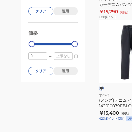
カーデニムパンツ 14
デ
￥15,290
クリア
適用
（税込）
ニ
139
ポイント
ム
(メ
パ
ン
価格
99000
0
ン
ズ)
ツ
デ
142010098LIN
ニ
～
円
ム
イ
ブ
クリア
適用
ー
ラ
ッ
ジ
ク
ー
パ
オベイ
(メンズ)デニム 
ン
142010079FBLO
ツ
￥15,400
（税込）
142010079FBLO
420
ポイント
(
3
%)
UP