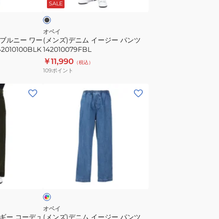
SALE
ジ
ー
パ
オベイ
 ダブルニー ワー
(メンズ)デニム イージー パンツ
ン
010100BLK
142010079FBL
ツ
￥11,990
（税込）
142010079FBL
109
ポイント
(メ
ン
ズ)
デ
ニ
ム
イ
イ
ー
ン
ジ
ー
パ
オベイ
 バギー コーデュ
(メンズ)デニム イージー パンツ
ン