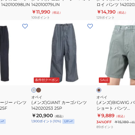
ー
2010098LIN
142010079LIN
ロイ パンツ 1420202
ツ
パ
￥11,990
￥14,190
（税込）
（税込）
142010079LIN
ン
109
ポイント
129
ポイント
ツ
(メ
(メ
142020218RSI
ン
ン
ズ)GIANT
ズ)BIGWIG
カ
バ
ー
ギ
ゴ
ー
パ
デ
カ
グ
カ
ー
ン
ニ
レ
ー
キ
ー
キ
条件付クーポン
SALE
ツ
ム
142020253
シ
25P
ョ
オベイ
オベイ
イージー パンツ
(メンズ)GIANT カーゴパンツ
(メンズ)BIGWIG 
ー
25F
142020253 25P
ショート パンツ
ト
172100090LWRO2
￥20,900
￥9,889
（税込）
（税込）
25F
パ
1,900
ポイント
(
10
%)
UP
34%OFF
￥15,180
（税
ン
89
ポイント
ツ