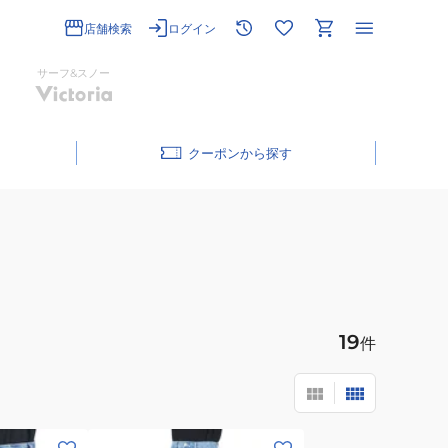
店舗検索
ログイン
サーフ&スノー
クーポン
19
件
(メ