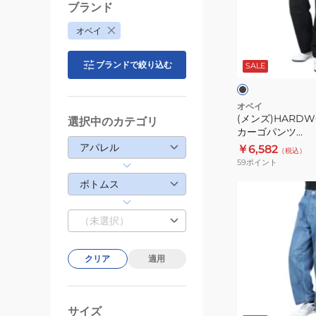
カ
ブランド
ー
オベイ
ゴ
ブ
パ
ラ
ブランドで絞り込む
ッ
SALE
ン
ク
ク
ツ
142020229BLK
オベイ
(メンズ)HARDWO
選択中のカテゴリ
カーゴパンツ
142020229BLK
アパレル
￥6,582
（税込）
59
ポイント
ボトムス
(メ
ン
（未選択）
ズ)BIGWIG
DENIM
CARPENTER
クリア
適用
パ
ン
イ
ツ
ン
サイズ