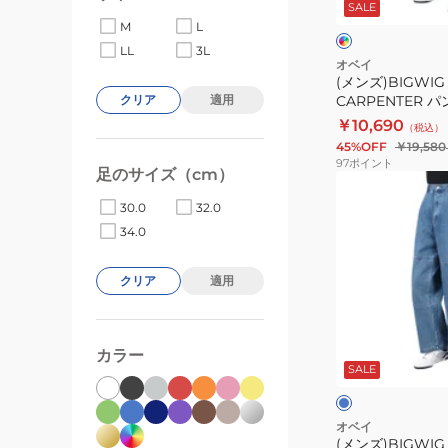
デ
SALE
142010093LINO
ィ
ベ
M
L
ゴ
ゴ
ー
LL
3L
ブ
ブ
ジ
オベイ
ル
ル
ュ
(メンズ)BIGWIG
ー
ー
CARPENTER 
クリア
適用
142010093LINO
￥10,690
（税込）
45%OFF
￥19,580
97
ポイント
足のサイズ（cm）
(メ
ン
30.0
32.0
ズ)BIGWIG
34.0
ダ
ブ
クリア
適用
ル
ニ
ラ
ー
イ
カラー
ト
SALE
ワ
ブ
ブ
ー
ル
ル
ー
ー
カ
オベイ
(メンズ)BIGWI
ー