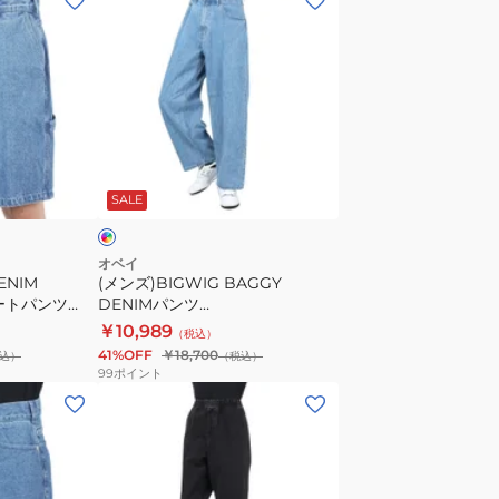
ン
ズ)BIGWIG
BAGGY
DENIM
パ
ン
イ
ツ
ン
SALE
142010087LINO24P
オベイ
ENIM
(メンズ)BIGWIG BAGGY
ョートパンツ
DENIMパンツ
P
P
142010087LINO24P
￥10,989
（税込）
41%OFF
￥18,700
込）
（税込）
99
ポイント
(メ
ン
ズ)
デ