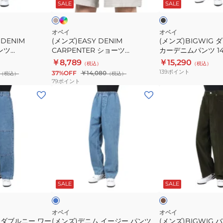
デ
ド
ッ
ッ
SALE
SALE
24P
ツ
ワ
ィ
ク
ク
172120079
ー
カ
オベイ
オベイ
 DENIM
(メンズ)EASY DENIM
(メンズ)BIGWIG
ー
パンツ
CARPENTER ショーツ
カーデニムパンツ 142
デ
24P
172120079
￥8,789
￥15,290
（税込）
（税込）
ニ
139
ポイント
37%OFF
￥14,080
（税込）
（税込）
ム
79
ポイント
パ
(メ
(メ
ン
ン
ン
ツ
ズ)
ズ)BIGWIG
142010100BLK
デ
バ
ニ
ギ
ム
ー
イ
コ
ラ
カ
ー
ー
イ
ー
ト
キ
デ
SALE
SALE
ジ
デ
ィ
ー
ュ
ゴ
ブ
パ
ロ
オベイ
オベイ
ル
G ダブルニー ワー
(メンズ)デニム イージー パンツ
(メンズ)BIGWIG
ン
イ