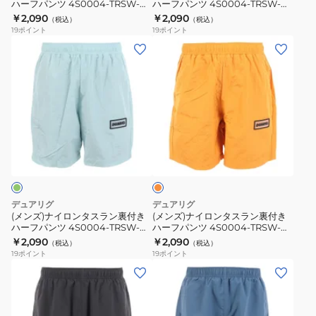
ハーフパンツ 4S0004-TRSW-
ハーフパンツ 4S0004-TRSW-
裏
裏
860EG BLK
860EG GRY
￥2,090
￥2,090
（税込）
（税込）
付
付
19
ポイント
19
ポイント
き
き
(メ
(メ
ハ
ハ
ン
ン
ー
ー
ズ)
ズ)
フ
フ
ナ
ナ
パ
パ
イ
イ
ン
ン
ロ
ロ
オ
ツ
ツ
ン
ン
レ
4S0004-
4S0004-
タ
タ
ン
TRSW-
TRSW-
ジ
ス
ス
860EG
860EG
ラ
ラ
デュアリグ
デュアリグ
BLK
GRY
ン
ン
(メンズ)ナイロンタスラン裏付き
(メンズ)ナイロンタスラン裏付き
ハーフパンツ 4S0004-TRSW-
ハーフパンツ 4S0004-TRSW-
裏
裏
860EG MNT
860EG ORG
￥2,090
￥2,090
（税込）
（税込）
付
付
19
ポイント
19
ポイント
き
き
(メ
(メ
ハ
ハ
ン
ン
ー
ー
ズ)PBT
ズ)PBT
フ
フ