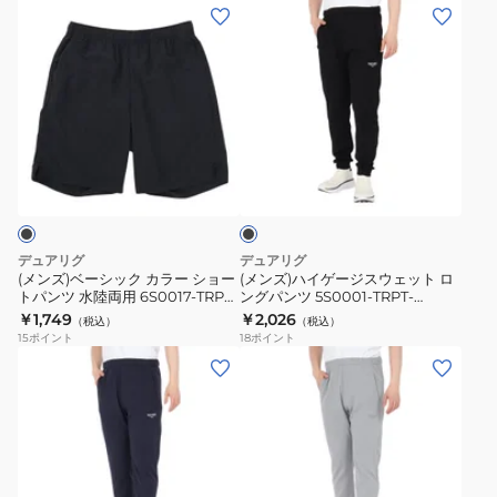
ェ
ェ
(メ
(メ
ッ
ッ
ン
ン
ト
ト
ズ)
ズ)
ロ
ロ
ベ
ハ
ン
ン
ー
イ
グ
グ
シ
ゲ
ブ
パ
パ
ッ
ー
ラ
ン
ン
ク
ジ
ッ
ツ
ツ
ク
カ
ス
4S0009-
4S0009-
ラ
ウ
デュアリグ
デュアリグ
TRSW-
TRSW-
ー
ェ
(メンズ)ベーシック カラー ショー
(メンズ)ハイゲージスウェット ロ
860HD
860HD
トパンツ 水陸両用 6S0017-TRPT-
ングパンツ 5S0001-TRPT-
シ
ッ
866EG BLK
866HD BLK
￥1,749
￥2,026
BEG
BLK
（税込）
（税込）
ョ
ト
15
ポイント
18
ポイント
ー
ロ
(メ
(メ
ト
ン
ン
ン
パ
グ
ズ)
ズ)
ン
パ
ハ
ハ
ツ
ン
イ
イ
水
ツ
ゲ
ゲ