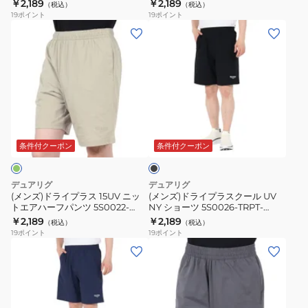
TRPT-866SD BLK
TRPT-866SD IGRY
￥2,189
￥2,189
（税込）
（税込）
ト
ト
19
ポイント
19
ポイント
エ
エ
(メ
(メ
ア
ア
ン
ン
ハ
ハ
ズ)
ズ)
ー
ー
ド
ド
フ
フ
ラ
ラ
パ
パ
イ
イ
ブ
ン
ン
プ
プ
ラ
ツ
ツ
ラ
ラ
ッ
条件付クーポン
条件付クーポン
5S0022-
5S0022-
ク
ス
ス
TRPT-
TRPT-
15UV
ク
デュアリグ
デュアリグ
866SD
866SD
ニ
ー
(メンズ)ドライプラス 15UV ニッ
(メンズ)ドライプラスクール UV
BLK
IGRY
トエアハーフパンツ 5S0022-
NY ショーツ 5S0026-TRPT-
ッ
ル
TRPT-866SD OLV
866GC BLK
￥2,189
￥2,189
（税込）
（税込）
ト
UV
19
ポイント
19
ポイント
エ
NY
(メ
(メ
ア
シ
ン
ン
ハ
ョ
ズ)
ズ)
ー
ー
ド
ベ