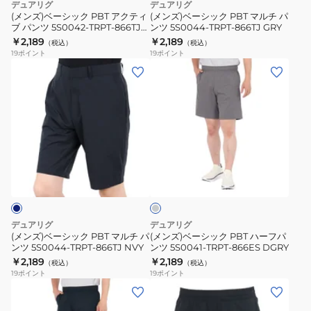
デュアリグ
デュアリグ
ク
ル
(メンズ)ベーシック PBT アクティ
(メンズ)ベーシック PBT マルチ パ
ブ パンツ 5S0042-TRPT-866TJ
ンツ 5S0044-TRPT-866TJ GRY
テ
チ
NVY
￥2,189
￥2,189
（税込）
（税込）
ィ
パ
19
ポイント
19
ポイント
ブ
ン
(メ
(メ
パ
ツ
ン
ン
ン
5S0044-
ズ)
ズ)
ツ
TRPT-
ベ
ベ
5S0042-
866TJ
ー
ー
TRPT-
GRY
シ
シ
ダ
866TJ
ッ
ッ
ー
NVY
ク
ク
ク
グ
PBT
PBT
レ
マ
ハ
ー
デュアリグ
デュアリグ
ル
ー
(メンズ)ベーシック PBT マルチ パ
(メンズ)ベーシック PBT ハーフパ
ンツ 5S0044-TRPT-866TJ NVY
ンツ 5S0041-TRPT-866ES DGRY
チ
フ
￥2,189
￥2,189
（税込）
（税込）
パ
パ
19
ポイント
19
ポイント
ン
ン
(メ
(メ
ツ
ツ
ン
ン