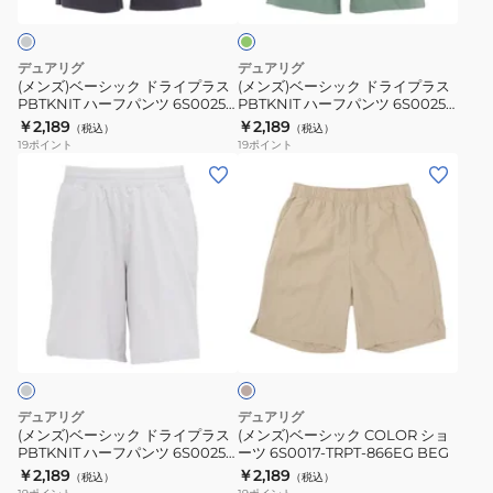
ク
ク
ー
6S0025-
ン
ド
ド
TRPT-
ラ
ラ
デュアリグ
デュアリグ
866CD
イ
イ
(メンズ)ベーシック ドライプラス
(メンズ)ベーシック ドライプラス
BLK
PBTKNIT ハーフパンツ 6S0025-
PBTKNIT ハーフパンツ 6S0025-
プ
プ
TRPT-866CD CGRY
TRPT-866CD GRN
￥2,189
￥2,189
（税込）
（税込）
ラ
ラ
19
ポイント
19
ポイント
ス
ス
(メ
(メ
PBTKNIT
PBTKNIT
ン
ン
ハ
ハ
ズ)
ズ)
ー
ー
ベ
ベ
フ
フ
ー
ー
パ
パ
シ
シ
ベ
ン
ン
ッ
ッ
ー
ツ
ツ
ク
ク
ジ
6S0025-
6S0025-
ュ
ド
COLOR
TRPT-
TRPT-
ラ
シ
デュアリグ
デュアリグ
866CD
866CD
イ
ョ
(メンズ)ベーシック ドライプラス
(メンズ)ベーシック COLOR ショ
CGRY
GRN
PBTKNIT ハーフパンツ 6S0025-
ーツ 6S0017-TRPT-866EG BEG
プ
ー
TRPT-866CD LGRY
￥2,189
￥2,189
（税込）
（税込）
ラ
ツ