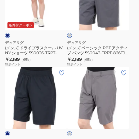
フ
ツ
ラ
ー
パ
5S0026-
イ
シ
チ
ン
TRPT-
プ
ッ
ャ
ツ
866GC
ラ
ク
コ
条件付クーポン
5S0022-
BLK
ー
ス
PBT
ル
TRPT-
ク
ア
グ
デュアリグ
デュアリグ
866SD
レ
ー
ク
(メンズ)ドライプラスクール UV
(メンズ)ベーシック PBT アクティ
ー
OLV
NY ショーツ 5S0026-TRPT-
ブ パンツ 5S0042-TRPT-866TJ
ル
テ
866GC NVY
CGRY
￥2,189
￥2,189
（税込）
（税込）
UV
ィ
19
ポイント
19
ポイント
NY
ブ
(メ
(メ
シ
パ
ン
ン
ョ
ン
ズ)
ズ)
ー
ツ
ベ
ベ
ツ
5S0042-
ー
ー
5S0026-
TRPT-
シ
シ
グ
TRPT-
866TJ
ッ
ッ
レ
866GC
CGRY
ク
ク
ー
NVY
PBT
PBT
ア
マ