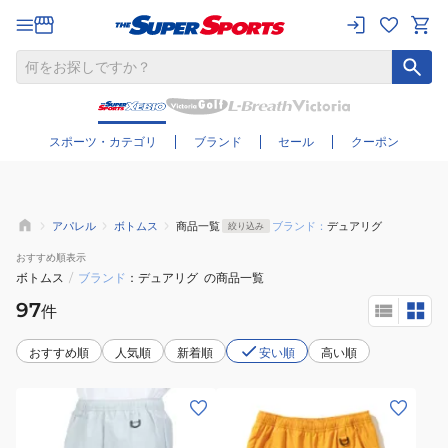
さらに絞り込む
スポーツ・カテゴリ
ブランド
セール
クーポン
アパレル
ボトムス
商品一覧
ブランド：
デュアリグ
絞り込み
おすすめ
順表示
ボトムス
/
ブランド
デュアリグ
の商品一覧
97
件
おすすめ順
人気順
新着順
安い順
高い順
(メ
(メ
ン
ン