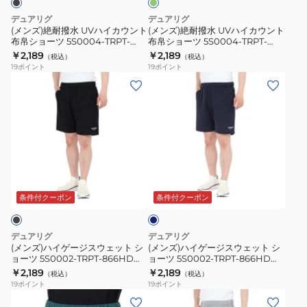
リ
イ
イ
ー
デュアリグ
デュアリグ
ン
カ
カ
(メンズ)絶耐撥水 UVハイカウント
(メンズ)絶耐撥水 UVハイカウント
布帛ショーツ 5S0004-TRPT-
布帛ショーツ 5S0004-TRPT-
ウ
ウ
866EG BLK
866EG DGRN
￥2,189
￥2,189
（税込）
（税込）
ン
ン
19
ポイント
19
ポイント
ト
ト
(メ
(メ
布
布
ン
ン
帛
帛
ズ)
ズ)
シ
シ
ハ
ハ
ョ
ョ
イ
イ
ー
ー
ゲ
ゲ
ダ
ツ
ツ
ー
ー
ー
5S0004-
5S0004-
ジ
ジ
ク
条件付クーポン
条件付クーポン
TRPT-
TRPT-
ブ
ス
ス
ル
866EG
866EG
ウ
ウ
ー
デュアリグ
デュアリグ
BLK
DGRN
ェ
ェ
(メンズ)ハイゲージスウェット シ
(メンズ)ハイゲージスウェット シ
ョーツ 5S0002-TRPT-866HD
ョーツ 5S0002-TRPT-866HD
ッ
ッ
BLK
DBLU
￥2,189
￥2,189
（税込）
（税込）
ト
ト
19
ポイント
19
ポイント
シ
シ
(メ
(メ