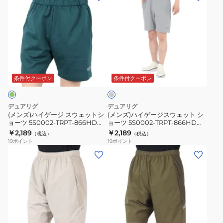
ョ
ョ
ン
ン
ー
ー
ズ)
ズ)
ツ
ツ
ハ
ハ
5S0002-
5S0002-
イ
イ
TRPT-
TRPT-
ゲ
ゲ
グ
866HD
866HD
ー
ー
レ
BLK
DBLU
ジ
ジ
ー
条件付クーポン
条件付クーポン
ス
ス
ウ
ウ
デュアリグ
デュアリグ
ェ
ェ
(メンズ)ハイゲージ スウェットシ
(メンズ)ハイゲージスウェット シ
ョーツ 5S0002-TRPT-866HD
ョーツ 5S0002-TRPT-866HD
ッ
ッ
DGRN
GRY
￥2,189
￥2,189
（税込）
（税込）
ト
ト
19
ポイント
19
ポイント
シ
シ
(メ
(メ
ョ
ョ
ン
ン
ー
ー
ズ)DP15RIP
ズ)DP15RIP
ツ
ツ
KNIT
KNIT
5S0002-
5S0002-
シ
シ
TRPT-
TRPT-
ョ
ョ
オ
866HD
866HD
ー
ー