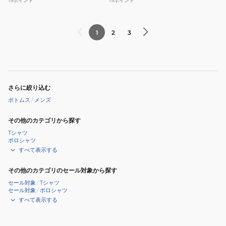
19
ポイント
19
ポイント
ス
6S0017-
PBTKNIT
TRPT-
ハ
866EG
1
2
3
ー
BEG
フ
パ
ン
さらに絞り込む
ツ
ボトムス
/
メンズ
6S0025-
TRPT-
その他のカテゴリから探す
866CD
Tシャツ
LGRY
ポロシャツ
すべて表示する
その他のカテゴリのセール対象から探す
セール対象
/
Tシャツ
セール対象
/
ポロシャツ
すべて表示する