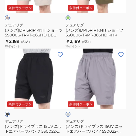
リ
DGRN
GRY
ツ
ツ
ー
条件付クーポン
条件付クーポン
ブ
5S0006-
5S0006-
TRPT-
TRPT-
デュアリグ
デュアリグ
866HD
866HD
(メンズ)DP15RIP KNIT ショーツ
(メンズ)DP15RIP KNIT ショーツ
5S0006-TRPT-866HD BEG
5S0006-TRPT-866HD KHK
BEG
KHK
￥2,189
￥2,189
（税込）
（税込）
19
ポイント
19
ポイント
(メ
(メ
ン
ン
ズ)
ズ)
ド
ド
ラ
ラ
イ
イ
ア
プ
プ
イ
ラ
ラ
ス
条件付クーポン
条件付クーポン
グ
ス
ス
レ
15UV
15UV
ー
デュアリグ
デュアリグ
ニ
ニ
(メンズ)ドライプラス 15UV ニッ
(メンズ)ドライプラス 15UV ニッ
トエアハーフパンツ 5S0022-
トエアハーフパンツ 5S0022-
ッ
ッ