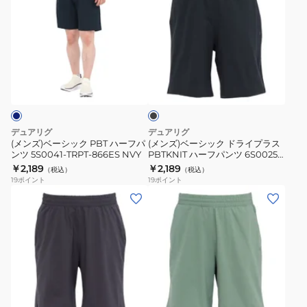
5S0044-
5S0041-
ズ)
ズ)
TRPT-
TRPT-
ベ
ベ
866TJ
866ES
ー
ー
NVY
DGRY
シ
シ
ブ
ッ
ッ
ラ
ク
ク
ッ
ク
PBT
ド
ハ
ラ
デュアリグ
デュアリグ
ー
イ
(メンズ)ベーシック PBT ハーフパ
(メンズ)ベーシック ドライプラス
ンツ 5S0041-TRPT-866ES NVY
PBTKNIT ハーフパンツ 6S0025-
フ
プ
TRPT-866CD BLK
￥2,189
￥2,189
（税込）
（税込）
パ
ラ
19
ポイント
19
ポイント
ン
ス
(メ
(メ
ツ
PBTKNIT
ン
ン
5S0041-
ハ
ズ)
ズ)
TRPT-
ー
ベ
ベ
866ES
フ
ー
ー
NVY
パ
シ
シ
グ
ン
ッ
ッ
リ
ツ