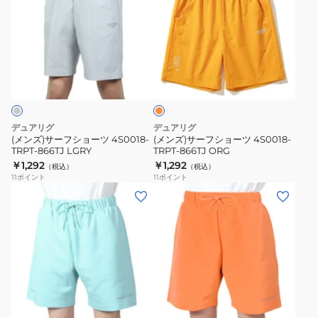
ズ)
ズ)
サ
サ
ー
ー
フ
フ
オ
シ
シ
レ
ョ
ョ
ン
ジ
ー
ー
ツ
ツ
デュアリグ
デュアリグ
4S0018-
4S0018-
(メンズ)サーフショーツ 4S0018-
(メンズ)サーフショーツ 4S0018-
TRPT-866TJ LGRY
TRPT-866TJ ORG
TRPT-
TRPT-
￥1,292
￥1,292
（税込）
（税込）
866TJ
866TJ
11
ポイント
11
ポイント
LGRY
ORG
(メ
(メ
ン
ン
ズ)
ズ)
ダ
ダ
ン
ン
ボ
ボ
オ
ー
ー
レ
ル
ル
ン