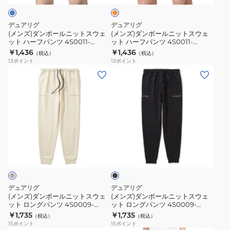
ジ
ニ
ニ
ッ
ッ
デュアリグ
デュアリグ
ト
ト
(メンズ)ダンボールニットスウェ
(メンズ)ダンボールニットスウェ
ット ハーフパンツ 4S0011-
ット ハーフパンツ 4S0011-
ス
ス
TRSW-860HD BLU
TRSW-860HD ORG
￥1,436
￥1,436
（税込）
（税込）
ウ
ウ
13
ポイント
13
ポイント
ェ
ェ
(メ
(メ
ッ
ッ
ン
ン
ト
ト
ズ)
ズ)
ハ
ハ
ダ
ダ
ー
ー
ン
ン
フ
フ
ボ
ボ
ブ
パ
パ
ー
ー
ラ
ン
ン
ル
ル
ッ
ツ
ツ
ク
ニ
ニ
4S0011-
4S0011-
ッ
ッ
デュアリグ
デュアリグ
TRSW-
TRSW-
ト
ト
(メンズ)ダンボールニットスウェ
(メンズ)ダンボールニットスウェ
860HD
860HD
ット ロングパンツ 4S0009-
ット ロングパンツ 4S0009-
ス
ス
TRSW-860HD BEG
TRSW-860HD BLK
￥1,735
￥1,735
BLU
ORG
（税込）
（税込）
ウ
ウ
15
ポイント
15
ポイント