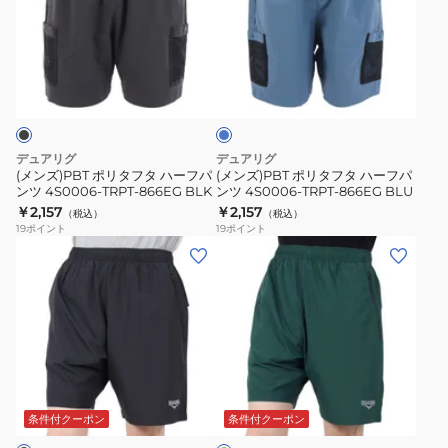
ポ
ポ
パ
パ
リ
リ
ン
ン
タ
タ
ブ
ツ
ツ
フ
フ
ル
4S0004-
4S0004-
タ
タ
ー
TRSW-
TRSW-
ハ
ハ
860EG
860EG
ー
ー
デュアリグ
デュアリグ
MNT
ORG
フ
フ
(メンズ)PBT ポリタフタ ハーフパ
(メンズ)PBT ポリタフタ ハーフパ
ンツ 4S0006-TRPT-866EG BLK
ンツ 4S0006-TRPT-866EG BLU
パ
パ
￥2,157
￥2,157
（税込）
（税込）
ン
ン
19
ポイント
19
ポイント
ツ
ツ
(メ
(メ
4S0006-
4S0006-
ン
ン
TRPT-
TRPT-
ズ)
ズ)
866EG
866EG
絶
絶
BLK
BLU
耐
耐
撥
撥
ダ
水
水
ー
UV
UV
ク
条件付クーポン
条件付クーポン
グ
ハ
ハ