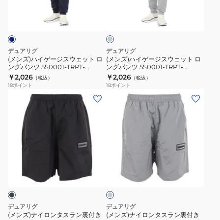
グ
陸
5S0001-
ー
ー
レ
両
TRPT-
ジ
ジ
ー
用
866HD
ス
ス
6S0017-
BLK
ウ
ウ
デュアリグ
デュアリグ
TRPT-
ェ
ェ
(メンズ)ハイゲージスウェット ロ
(メンズ)ハイゲージスウェット ロ
866EG
ングパンツ 5S0001-TRPT-
ングパンツ 5S0001-TRPT-
ッ
ッ
866HD DBLU
866HD GRY
￥2,026
￥2,026
BLK
（税込）
（税込）
ト
ト
18
ポイント
18
ポイント
ロ
ロ
(メ
(メ
ン
ン
ン
ン
グ
グ
ズ)
ズ)
パ
パ
ナ
ナ
ン
ン
イ
イ
ツ
ツ
ロ
ロ
グ
5S0001-
5S0001-
ン
ン
レ
TRPT-
TRPT-
タ
タ
ー
866HD
866HD
ス
ス
DBLU
GRY
ラ
ラ
デュアリグ
デュアリグ
ン
ン
(メンズ)ナイロンタスラン裏付き
(メンズ)ナイロンタスラン裏付き