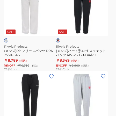
ズ)RP
ズ)
フ
ハ
リ
ー
ー
ト
ブ
ス
形
ラ
パ
ロ
SALE
SALE
ッ
ク
ン
ゴ
×
ツ
ス
レ
Rivvia Projects
Rivvia Projects
RPA-
ウ
ッ
(メンズ)RP フリースパンツ RPA-
(メンズ)ハート形ロゴ スウェット
ド
25311-GRY
パンツ RIV-26039-BK/RD
25311-
ェ
￥8,789
￥8,349
（税込）
（税込）
GRY
ッ
18%OFF
￥10,780
15%OFF
￥9,900
（税込）
（税込）
ト
79
ポイント
75
ポイント
(メ
(メ
パ
ン
ン
ン
ズ)GAMING
ズ)
ツ
ジ
ハ
RIV-
ョ
ー
26039-
ガ
ト
BK/RD
グ
ー
形
レ