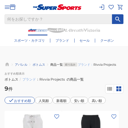
さらに絞り込む
スポーツ・カテゴリ
ブランド
セール
クーポン
アパレル
ボトムス
商品一覧
ブランド：
Rivvia Projects
絞り込み
おすすめ
順表示
ボトムス
/
ブランド
Rivvia Projects
の商品一覧
9
件
おすすめ順
人気順
新着順
安い順
高い順
(メ
(メ
ン
ン