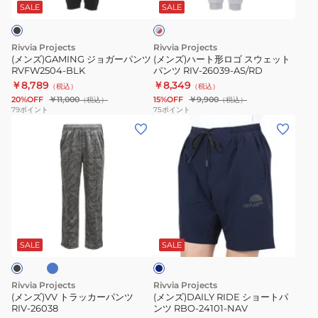
パ
ロ
SALE
SALE
ー
×
ン
ゴ
レ
ツ
ス
ッ
Rivvia Projects
Rivvia Projects
RVFW2504-
ウ
ド
(メンズ)GAMING ジョガーパンツ
(メンズ)ハート形ロゴ スウェット
RVFW2504-BLK
パンツ RIV-26039-AS/RD
BLK
ェ
￥8,789
￥8,349
（税込）
（税込）
ッ
20%OFF
￥11,000
15%OFF
￥9,900
（税込）
（税込）
ト
79
ポイント
75
ポイント
(メ
(メ
パ
ン
ン
ン
ズ)VV
ズ)DAILY
ツ
ト
RIDE
RIV-
ラ
シ
26039-
ッ
ョ
AS/RD
ブ
ネ
カ
ー
イ
ー
ト
ビ
SALE
SALE
ー
パ
パ
ン
ン
Rivvia Projects
Rivvia Projects
ツ
ツ
(メンズ)VV トラッカーパンツ
(メンズ)DAILY RIDE ショートパ
RIV-26038
ンツ RBO-24101-NAV
RIV-
RBO-