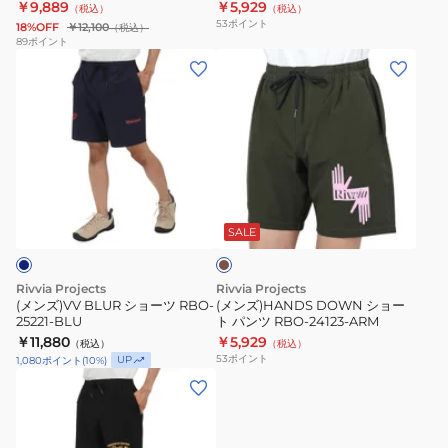
￥9,889
￥5,929
（税込）
（税込）
26038
24101-
53
ポイント
18%OFF
￥12,100
（税込）
NAV
89
ポイント
(メ
(メ
ン
ン
ズ)VV
ズ)HANDS
BLUR
DOWN
シ
シ
ョ
ョ
カ
ー
ー
ー
ツ
ト
キ
SALE
RBO-
パ
25221-
ン
Rivvia Projects
Rivvia Projects
BLU
ツ
(メンズ)VV BLUR ショーツ RBO-
(メンズ)HANDS DOWN ショー
25221-BLU
ト パンツ RBO-24123-ARM
RBO-
￥11,880
￥5,929
（税込）
（税込）
24123-
53
ポイント
UP
1,080
ポイント
(
10
%)
ARM
(メ
ン
ズ)DAILY