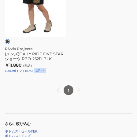
RIDE
FIVE
STAR
シ
ョ
ー
ツ
Rivvia Projects
RBO-
(メンズ)DAILY RIDE FIVE STAR
ショーツ RBO-25211-BLK
25211-
￥11,880
（税込）
BLK
UP
1,080
ポイント
(
10
%)
1
さらに絞り込む
ボトムス
/
セール対象
ボトムス
/
メンズ