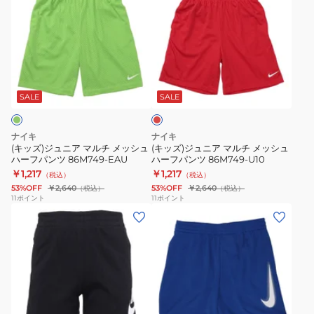
ラ
ョ
ズ)
ズ)
ー
ー
ジ
ジ
TEMPO
ツ
ュ
ュ
※
36K669-
ニ
ニ
レ
要
023
ア
ア
ッ
サ
※
マ
マ
ド
SALE
SALE
イ
要
ル
ル
ズ
サ
チ
チ
ナイキ
ナイキ
確
イ
メ
メ
(キッズ)ジュニア マルチ メッシュ
(キッズ)ジュニア マルチ メッシュ
認
ズ
ハーフパンツ 86M749-EAU
ハーフパンツ 86M749-U10
ッ
ッ
￥1,217
￥1,217
267358-
確
（税込）
（税込）
シ
シ
53%OFF
￥2,640
53%OFF
￥2,640
（税込）
（税込）
N6G
認
ュ
ュ
11
ポイント
11
ポイント
(キ
(キ
ハ
ハ
ッ
ッ
ー
ー
ズ)
ズ)
フ
フ
ト
シ
パ
パ
ド
ョ
ン
ン
ラ
ー
ツ
ツ
ブ
ー
ト
86M749-
86M749-