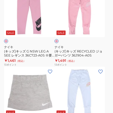
ズ)
ズ)
ONE
チ
キ
キ
WVN
+
ッ
ッ
HR
ア
ズ
ズ
シ
イ
ピ
G
RECYCLED
ョ
コ
ン
NSW
ジ
ー
ン
ク
SALE
SALE
LEG
ョ
ト
ウ
A
ガ
パ
ー
ナイキ
ナイキ
SEE
ー
ン
ブ
(キッズ)キッズ G NSW LEG A
(キッズ)キッズ RECYCLED ジョ
SEE レギンス 36C723-A0S ※要
ガーパンツ 36J904-A0S
レ
パ
ツ
ン
サイズ確認
￥1,461
￥1,491
（税込）
（税込）
ギ
ン
イ
シ
13
ポイント
13
ポイント
ン
ツ
ン
ョ
(キ
(キ
ス
36J904-
ナ
ー
ッ
ッ
36C723-
A0S
ー
ト
ズ)
ズ)
A0S
パ
パ
ジ
キ
※
ン
ン
ュ
ッ
要
ツ
ツ
ニ
ズ
ラ
サ
付
DX5382-
ア
RECYCLED
イ
イ
き
037
PLAY
ジ
SALE
SALE