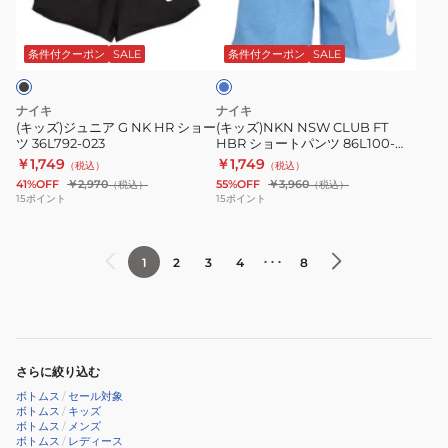
ニ
FT
ブ
ズ
ア
HBR
ル
8cm
G
シ
ー
条件付クーポン
SALE
条件付クーポン
SALE
シ
NK
ョ
ョ
HR
ー
ナイキ
ナイキ
ー
シ
ト
(キッズ)ジュニア G NK HR ショー
(キッズ)NKN NSW CLUB FT
ト
ツ 36L792-023
HBR ショートパンツ 86L100-
ョ
パ
UAV
￥1,749
￥1,749
パ
（税込）
（税込）
ー
ン
41%OFF
￥2,970
55%OFF
￥3,960
（税込）
（税込）
ン
ツ
ツ
15
ポイント
15
ポイント
ツ
36L792-
86L100-
イ
023
UAV
ン
･･･
1
2
3
4
8
ナ
ー
付
き
さらに絞り込む
DX6011-
ボトムス
/
セール対象
675
ボトムス
/
キッズ
ボトムス
/
メンズ
ボトムス
/
レディース