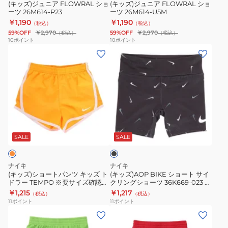
ー
ー
(キッズ)ジュニア FLOWRAL ショ
(キッズ)ジュニア FLOWRAL ショ
認
ーツ 26M614-P23
ーツ 26M614-U5M
ツ
ツ
￥1,190
￥1,190
（税込）
（税込）
26M614-
26M614-
59%OFF
￥2,970
59%OFF
￥2,970
（税込）
（税込）
P23
U5M
10
ポイント
10
ポイント
(キ
(キ
ッ
ッ
ズ)
ズ)AOP
シ
BIKE
ョ
シ
ー
ョ
ブ
ト
ー
ラ
パ
ト
ッ
SALE
SALE
ク
ン
サ
ツ
イ
ナイキ
ナイキ
キ
ク
(キッズ)ショートパンツ キッズ ト
(キッズ)AOP BIKE ショート サイ
ドラー TEMPO ※要サイズ確認
クリングショーツ 36K669-023 ※
ッ
リ
267358-N6G
要サイズ確認
￥1,215
￥1,217
（税込）
（税込）
ズ
ン
11
ポイント
11
ポイント
ト
グ
(キ
(キ
ド
シ
ッ
ッ