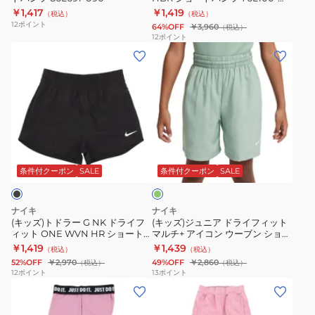
ー
シ
042
￥1,417
￥1,419
（税込）
（税込）
ト
ョ
12
ポイント
64%OFF
￥3,960
（税込）
パ
ー
12
ポイント
(キ
(キ
ン
ト
ッ
ッ
ツ
パ
ズ)
ズ)
86L691-
ン
ト
ジ
U90
ツ
ド
ュ
76L100-
ラ
ニ
042
ミ
ー
ア
ン
G
ド
ト
条件付クーポン
SALE
条件付クーポン
SALE
NK
ラ
ド
イ
ナイキ
ナイキ
ラ
フ
(キッズ)トドラー G NK ドライフ
(キッズ)ジュニア ドライフィット
ィット ONE WVN HR ショート
マルチ+ アイコン ウーブン ショー
イ
ィ
パンツ インナーパンツ付き
トパンツ DX5382-037
￥1,419
￥1,439
（税込）
（税込）
フ
ッ
26L792-023
52%OFF
￥2,970
49%OFF
￥2,860
（税込）
（税込）
ィ
ト
12
ポイント
13
ポイント
(キ
(キ
ッ
マ
ッ
ッ
ト
ル