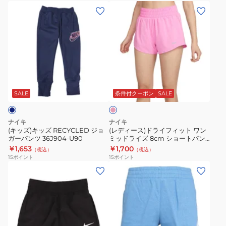
ー
ー
(キ
(レ
ト
ト
ッ
デ
36K548-
36K548-
ズ)
ィ
023
A9Y
キ
ー
ッ
ス)
ズ
ド
ピ
RECYCLED
ラ
ン
ジ
イ
ク
SALE
条件付クーポン
SALE
ョ
フ
ガ
ィ
ナイキ
ナイキ
ー
ッ
(キッズ)キッズ RECYCLED ジョ
(レディース)ドライフィット ワン
ガーパンツ 36J904-U90
ミッドライズ 8cm ショートパン
パ
ト
ツ インナー付き DX6011-675
￥1,653
￥1,700
（税込）
（税込）
ン
ワ
15
ポイント
15
ポイント
ツ
ン
(キ
(キ
36J904-
ミ
ッ
ッ
U90
ッ
ズ)
ズ)NKN
ド
ジ
NSW
ラ
ュ
CLUB
イ