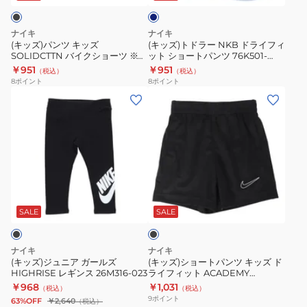
グ
ズ
ド
レ
SOLIDCTTN
ラ
ー
ナイキ
ナイキ
バ
イ
(キッズ)パンツ キッズ
(キッズ)トドラー NKB ドライフィ
SOLIDCTTN バイクショーツ ※要
ット ショートパンツ 76K501-
イ
フ
サイズ確認 26J063-023
U1W
￥951
￥951
（税込）
（税込）
ク
ィ
8
ポイント
8
ポイント
シ
ッ
(キ
(キ
ョ
ト
ッ
ッ
ー
シ
ズ)
ズ)
ツ
ョ
ジ
シ
※
ー
ュ
ョ
要
ト
ニ
ー
ブ
サ
パ
ア
ト
ラ
イ
ン
ガ
パ
ッ
SALE
SALE
ズ
ツ
ク
ー
ン
確
76K501-
ル
ツ
ナイキ
ナイキ
認
U1W
ズ
キ
(キッズ)ジュニア ガールズ
(キッズ)ショートパンツ キッズ ド
26J063-
HIGHRISE レギンス 26M316-023
ライフィット ACADEMY
HIGHRISE
ッ
76K505-023
￥968
￥1,031
023
（税込）
（税込）
レ
ズ
9
ポイント
63%OFF
￥2,640
（税込）