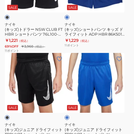
ル
NSW
パ
EAU
U10
ー
SALE
SALE
CLUB
ン
FT
ツ
ナイキ
ナイキ
HBR
キ
(キッズ)トドラー NSW CLUB FT
(キッズ)ショートパンツ キッズ ド
HBR ショートパンツ 76L100-
ライフィット ADP HBR 86K501-
シ
ッ
023
U89
￥1,221
￥1,229
（税込）
（税込）
ョ
ズ
11
ポイント
69%OFF
￥3,960
（税込）
ー
ド
11
ポイント
(キ
(キ
ト
ラ
ッ
ッ
パ
イ
ズ)
ズ)
ン
フ
ジ
ジ
ツ
ィ
ュ
ュ
76L100-
ッ
ニ
ニ
023
ト
ブ
ア
ア
ADP
ル
ド
ド
HBR
ー
SALE
SALE
ラ
ラ
86K501-
イ
イ
U89
ナイキ
ナイキ
フ
フ
(キッズ)ジュニア ドライフィット
(キッズ)ジュニア ドライフィット