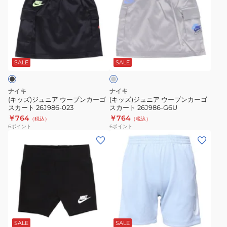
ズ)
ズ)
ジ
ジ
ュ
ュ
ニ
ニ
グ
ア
ア
レ
ウ
ウ
ー
SALE
SALE
ー
ー
ブ
ブ
ナイキ
ナイキ
ン
ン
(キッズ)ジュニア ウーブンカーゴ
(キッズ)ジュニア ウーブンカーゴ
スカート 26J986-023
スカート 26J986-G6U
カ
カ
￥764
￥764
（税込）
（税込）
ー
ー
6
ポイント
6
ポイント
ゴ
ゴ
(キ
(キ
ス
ス
ッ
ッ
カ
カ
ズ)
ズ)
ー
ー
パ
ト
ト
ト
ン
ド
26J986-
26J986-
ツ
ラ
ブ
023
G6U
キ
ー
ル
ッ
NKB
ー
SALE
SALE