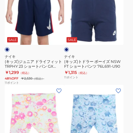
ズ)
ズ)
シ
シ
ジ
ト
ョ
ョ
ュ
ド
ー
ー
ニ
ラ
ト
ト
ネ
ア
ー
パ
パ
イ
ド
ボ
ン
ン
ビ
SALE
SALE
ー
ラ
ー
ツ
GX
イ
イ
GX
HF8081-
ナイキ
ナイキ
フ
ズ
HF8081-
085
(キッズ)ジュニア ドライフィット
(キッズ)トドラー ボーイズ NSW
TRPHY 23 ショートパン GX
FT ショートパンツ 76L691-U90
ィ
NSW
006
HF8081-410
￥1,299
￥1,315
（税込）
（税込）
ッ
FT
11
ポイント
48%OFF
￥2,530
（税込）
ト
シ
11
ポイント
(キ
(キ
TRPHY
ョ
ッ
ッ
23
ー
ズ)
ズ)
シ
ト
ジ
ジ
ョ
パ
ュ
ュ
ー
ン
ニ
ニ
ト
ツ
ブ
ア
ア
パ
76L691-