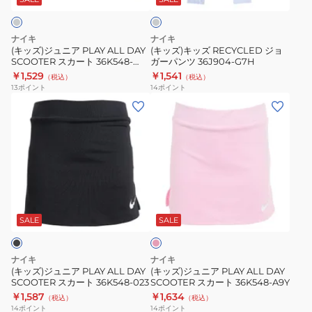
ト
ズ
26L792-
グ
ALL
ョ
レ
確
023
DAY
ガ
ー
ナイキ
ナイキ
認
SCOOTER
ー
(キッズ)ジュニア PLAY ALL DAY
(キッズ)キッズ RECYCLED ジョ
SCOOTER スカート 36K548-
ガーパンツ 36J904-G7H
ス
パ
GAK
￥1,529
￥1,541
（税込）
（税込）
カ
ン
13
ポイント
14
ポイント
ー
ツ
(キ
(キ
ト
36J904-
ッ
ッ
36K548-
G7H
ズ)
ズ)
GAK
ジ
ジ
ュ
ュ
ニ
ニ
ピ
ア
ア
ン
PLAY
PLAY
ク
SALE
SALE
ALL
ALL
DAY
DAY
ナイキ
ナイキ
SCOOTER
SCOOTER
(キッズ)ジュニア PLAY ALL DAY
(キッズ)ジュニア PLAY ALL DAY
SCOOTER スカート 36K548-023
SCOOTER スカート 36K548-A9Y
ス
ス
￥1,587
￥1,634
（税込）
（税込）
カ
カ
14
ポイント
14
ポイント