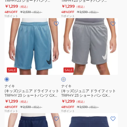
TRPHY23 ショートパンツ
TRPHY23 ショートパンツ
ィ
ィ
HF8081-010
HF8081-480
￥1,299
￥1,299
（税込）
（税込）
ッ
ッ
48%OFF
￥2,530
48%OFF
￥2,530
（税込）
（税込）
ト
ト
11
ポイント
11
ポイント
(キ
(キ
TRPHY23
TRPHY23
ッ
ッ
シ
シ
ズ)
ズ)
ョ
ョ
ジ
ジ
ー
ー
ュ
ュ
ト
ト
ニ
ニ
パ
パ
グ
ア
ア
ン
ン
レ
ド
ド
ツ
ツ
ー
SALE
SALE
ラ
ラ
HF8081-
HF8081-
イ
イ
010
480
ナイキ
ナイキ
フ
フ
(キッズ)ジュニア ドライフィット
(キッズ)ジュニア ドライフィット
TRPHY 23 ショートパンツ GX
TRPHY 23 ショートパン GX
ィ
ィ
HF8081-006
HF8081-085
￥1,299
￥1,299
（税込）
（税込）
ッ
ッ
48%OFF
￥2,530
48%OFF
￥2,530
（税込）
（税込）
ト
ト
11
ポイント
11
ポイント
(キ
(キ
TRPHY
TRPHY
ッ
ッ
23
23