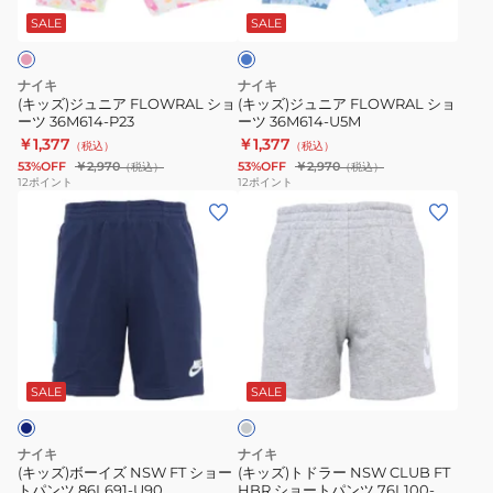
ル
FLOWRAL
FLOWRAL
ン
U90
ー
SALE
SALE
シ
シ
GX
ョ
ョ
HF8081-
ナイキ
ナイキ
ー
ー
410
(キッズ)ジュニア FLOWRAL ショ
(キッズ)ジュニア FLOWRAL ショ
ーツ 36M614-P23
ーツ 36M614-U5M
ツ
ツ
￥1,377
￥1,377
（税込）
（税込）
36M614-
36M614-
53%OFF
￥2,970
53%OFF
￥2,970
（税込）
（税込）
P23
U5M
12
ポイント
12
ポイント
(キ
(キ
ッ
ッ
ズ)
ズ)
ボ
ト
ー
ド
イ
ラ
グ
ズ
ー
レ
NSW
NSW
ー
SALE
SALE
FT
CLUB
シ
FT
ナイキ
ナイキ
ョ
HBR
(キッズ)ボーイズ NSW FT ショー
(キッズ)トドラー NSW CLUB FT
トパンツ 86L691-U90
HBR ショートパンツ 76L100-