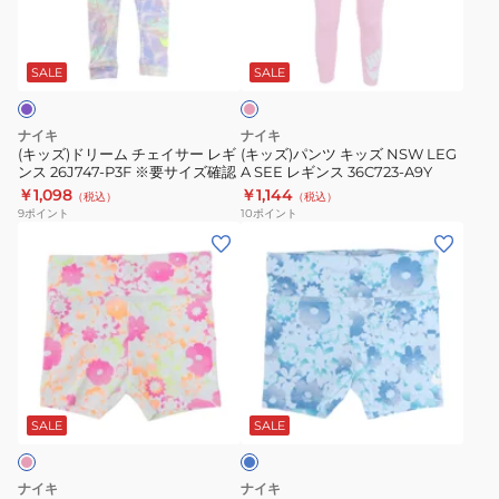
NSW
※
ー
ツ
ピ
LEG
要
ム
キ
ン
A
サ
チ
ッ
ク
SALE
SALE
SEE
イ
ェ
ズ
LEGGING
ズ
イ
NSW
ナイキ
ナイキ
26C723-
確
サ
LEG
(キッズ)ドリーム チェイサー レギ
(キッズ)パンツ キッズ NSW LEG
A9Y
認
ンス 26J747-P3F ※要サイズ確認
A SEE レギンス 36C723-A9Y
ー
A
￥1,098
￥1,144
（税込）
（税込）
レ
SEE
9
ポイント
10
ポイント
ギ
レ
(キ
(キ
ン
ギ
ッ
ッ
ス
ン
ズ)
ズ)
26J747-
ス
ジ
ジ
P3F
36C723-
ュ
ュ
※
A9Y
ニ
ニ
ブ
要
ア
ア
ル
サ
FLOWRAL
FLOWRAL
ー
SALE
SALE
イ
シ
シ
ズ
ョ
ョ
ナイキ
ナイキ
確