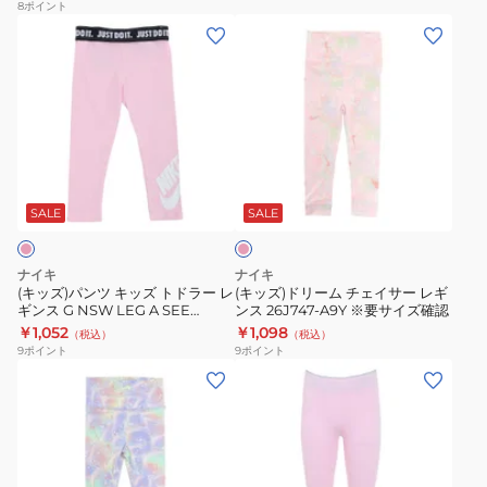
ギ
ド
8
ポイント
(キ
(キ
ン
ラ
ッ
ッ
ス
イ
ズ)
ズ)
26M316-
フ
パ
ド
023
ィ
ン
リ
ッ
ツ
ー
ト
ピ
キ
ム
ACADEMY
ン
ッ
チ
76K505-
ク
SALE
SALE
ズ
ェ
023
ト
イ
ナイキ
ナイキ
ド
サ
(キッズ)パンツ キッズ トドラー レ
(キッズ)ドリーム チェイサー レギ
ギンス G NSW LEG A SEE
ンス 26J747-A9Y ※要サイズ確認
ラ
ー
LEGGING 26C723-A9Y
￥1,052
￥1,098
（税込）
（税込）
ー
レ
9
ポイント
9
ポイント
レ
ギ
(キ
(キ
ギ
ン
ッ
ッ
ン
ス
ズ)
ズ)
ス
26J747-
ド
パ
G
A9Y
リ
ン