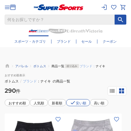
さらに絞り込む
スポーツ・カテゴリ
ブランド
セール
クーポン
アパレル
ボトムス
商品一覧
ブランド：
ナイキ
絞り込み
おすすめ
順表示
ボトムス
/
ブランド
ナイキ
の商品一覧
290
件
おすすめ順
人気順
新着順
安い順
高い順
(キ
(キ
ッ
ッ