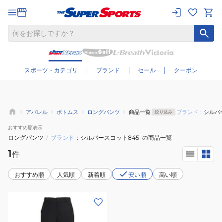
さらに絞り込む
スポーツ・カテゴリ
ブランド
セール
クーポン
アパレル
ボトムス
ロングパンツ
商品一覧
ブランド：
シルバ
絞り込み
おすすめ
順表示
ロングパンツ
/
ブランド
シルバースコット845
の商品一覧
1
件
おすすめ順
人気順
新着順
安い順
高い順
(メ
ン