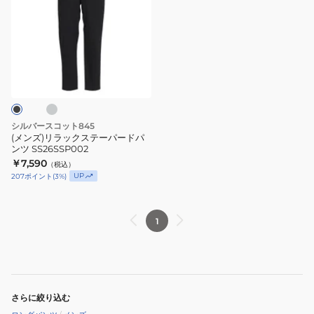
ズ)
リ
ラ
ッ
グ
ク
ス
テ
ー
シルバースコット845
パ
(メンズ)リラックステーパードパ
ンツ SS26SSP002
ー
￥7,590
（税込）
ド
UP
207
ポイント
(
3
%)
パ
ン
ツ
1
SS26SSP002
さらに絞り込む