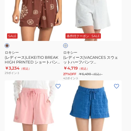
ィ
ィ
ー
ー
ス)LEKEITIO
ス)VACANCES
BREAK
ス
グ
HIGH
ウ
レ
PRINTED
ェ
ー
SALE
条件付クーポン
SALE
シ
ッ
ョ
ト
ロキシー
ロキシー
ー
ハ
(レディース)LEKEITIO BREAK
(レディース)VACANCES スウェ
HIGH PRINTED ショートパンツ
ットハーフパンツ
ト
ー
24SPERJNS03508CQR6
25SPRPT251078HER
￥3,234
￥4,719
（税込）
（税込）
パ
フ
29
ポイント
27%OFF
￥6,490
（税込）
ン
パ
42
ポイント
(レ
(レ
ツ
ン
デ
デ
24SPERJNS03508CQR6
ツ
ィ
ィ
25SPRPT251078HER
ー
ー
ス)VACANCES
ス)
ス
シ
ネ
ウ
ョ
イ