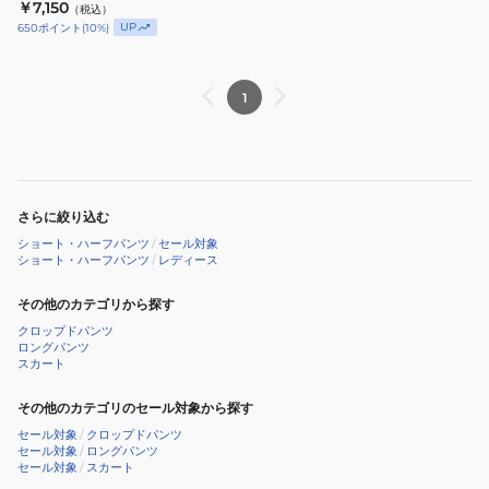
LABYRINTH DRESS
￥7,150
（税込）
ス
25SURDR252031BBK
UP
650
ポイント
(
10
%)
サ
イ
ド
1
フ
リ
ン
ジ
さらに絞り込む
コ
ショート・ハーフパンツ
/
セール対象
ッ
ショート・ハーフパンツ
/
レディース
ト
ン
その他のカテゴリから探す
LABYRINTH
クロップドパンツ
ロングパンツ
DRESS
スカート
25SURDR252031BBK
その他のカテゴリのセール対象から探す
セール対象
/
クロップドパンツ
セール対象
/
ロングパンツ
セール対象
/
スカート