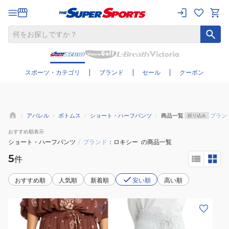
さらに絞り込む
スポーツ・カテゴリ
ブランド
セール
クーポン
アパレル
ボトムス
ショート・ハーフパンツ
商品一覧
ブラン
絞り込み
おすすめ
順表示
ショート・ハーフパンツ
/
ブランド
ロキシー
の商品一覧
5
件
おすすめ順
人気順
新着順
安い順
高い順
(レ
(レ
デ
デ