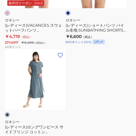
ェ
ー
ビ
条件付クーポン
SALE
ー
ッ
ト
ト
パ
ロキシー
ロキシー
ハ
ン
(レディース)VACANCES スウェ
(レディース)ショートパンツ パイ
ットハーフパンツ
ル生地 SUNBATHING SHORTS
ー
ツ
25SPRPT251078PNK
25SURPT252035NVY
￥4,719
￥6,600
（税込）
（税込）
フ
パ
UP
600
ポイント
(
10
%)
27%OFF
￥6,490
（税込）
パ
イ
42
ポイント
(レ
ン
ル
デ
ツ
生
ィ
25SPRPT251078PNK
地
ー
SUNBATHING
ス)
SHORTS
ロ
25SURPT252035NVY
ン
グ
ワ
ン
ロキシー
ピ
(レディース)ロングワンピース サ
イドフリンジ コットン
ー