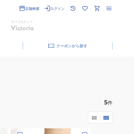
店舗検索
ログイン
サーフ&スノー
クーポン
5
件
(レ