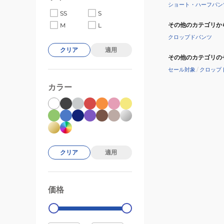
ン
ショート・ハーフパン
SS
S
LABYRINTH
その他のカテゴリか
M
L
DRESS
クロップドパンツ
25SURDR25203
クリア
適用
その他のカテゴリの
セール対象
/
クロップ
カラー
クリア
適用
価格
99000
0