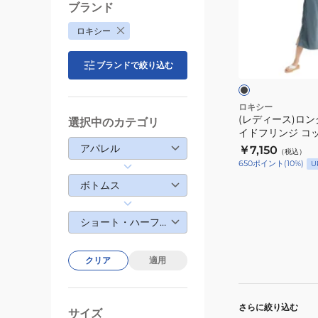
ス)
ブランド
ロ
ロキシー
ン
ブ
グ
ラ
ブランドで絞り込む
ッ
ワ
ク
ン
ピ
ロキシー
(レディース)ロン
ー
選択中のカテゴリ
イドフリンジ コ
ス
LABYRINTH DR
アパレル
￥7,150
（税込）
サ
25SURDR25203
650
ポイント
(
10
%)
U
イ
ボトムス
ド
フ
ショート・ハーフパンツ
リ
ン
ジ
クリア
適用
コ
ッ
さらに絞り込む
ト
サイズ