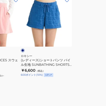
デ
ィ
ー
ス)
シ
ョ
ネ
ー
イ
ト
パ
ン
ロキシー
NCES スウェ
(レディース)ショートパンツ パイ
ツ
ル生地 SUNBATHING SHORTS
パ
NK
25SURPT252035NVY
￥6,600
（税込）
イ
600
ポイント
(
10
%)
UP
込）
ル
生
NK
地
SUNBATHING
SHORTS