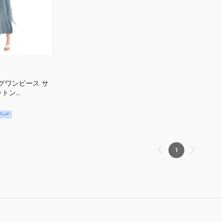
グワンピース サ
ットン
ESS
1BBK
P
1