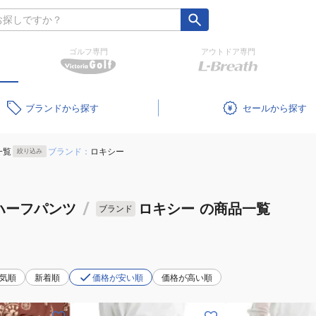
ゴルフ専門
アウトドア専門
ブランド
セール
一覧
ブランド：
ロキシー
絞り込み
ハーフパンツ
/
ロキシー
の商品一覧
ブランド
気順
新着順
価格が安い順
価格が高い順
(レ
(レ