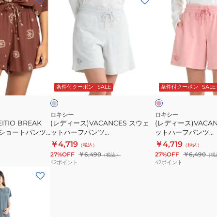
デ
デ
ィ
ィ
ー
ー
ス)VACANCES
ス)VACANCES
ス
ス
ウ
ウ
グ
ピ
ェ
ェ
レ
ン
ー
ク
ビ
条件付クーポン
SALE
条件付クーポン
SALE
ッ
ッ
ー
ト
ト
ハ
ハ
ロキシー
ロキシー
ITIO BREAK
(レディース)VACANCES スウェ
(レディース)VACA
ー
ー
ED ショートパンツ
ットハーフパンツ
ットハーフパンツ
フ
フ
08CQR6
25SPRPT251078HER
25SPRPT251078P
￥4,719
￥4,719
（税込）
（税込）
パ
パ
27%OFF
￥6,490
27%OFF
￥6,490
（税込）
（税
ン
ン
42
ポイント
42
ポイント
08CQR6
ツ
ツ
25SPRPT251078HER
25SPRPT251078P