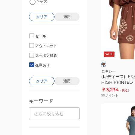
キッズ
デ
ィ
クリア
適用
ー
ス)LEKEITIO
BREAK
セール
HIGH
ブ
アウトレット
PRINTED
ラ
ウ
SALE
シ
クーポン対象
ン
ョ
在庫あり
ー
ロキシー
(レディース)LEKE
ト
クリア
適用
HIGH PRINT
パ
24SPERJNS035
￥3,234
（税込）
ン
29
ポイント
ツ
キーワード
24SPERJNS035
(レ
デ
ィ
ー