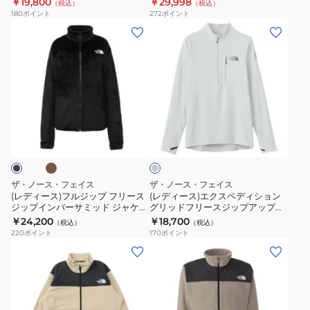
￥19,800
￥29,998
（税込）
（税込）
ー
ブ
ー
180
ポイント
272
ポイント
ス
ル
ス
(レ
(レ
デ
エ
ジ
デ
デ
ナ
ク
ャ
ィ
ィ
リ
ス
ケ
ー
ー
ジ
ト
ッ
ス)
ス)
ャ
リ
ト
フ
エ
ブ
ラ
ケ
ー
NP72536
ル
ク
イ
ッ
ム
CA
ジ
ス
ト
ト
パ
グ
ッ
ペ
レ
NAW72450
イ
プ
デ
ー
ザ・ノース・フェイス
ザ・ノース・フェイス
K
ル
フ
ィ
(レディース)フルジップ フリース
(レディース)エクスペディション
フ
ジップインバーサミッド ジャケッ
グリッドフリースジップアップ
リ
シ
ト NAW72501
NL72420 TI
￥24,200
￥18,700
リ
（税込）
（税込）
ー
ョ
220
ポイント
170
ポイント
ー
ス
ン
(メ
(メ
ス
ジ
グ
ン
ン
ジ
ッ
リ
ズ)
ズ)
ャ
プ
ッ
フ
フ
ケ
イ
ド