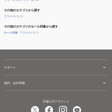
フリースジャケット
/
キッズ
ロ
ロ
ジ
ジ
その他のカテゴリから探す
ャ
ャ
フリースパンツ
ケ
ケ
その他のカテゴリのセール対象から探す
ッ
ッ
ト
セール対象
/
フリースパンツ
ト
NL72504
NL72504
サポート
規約・会社情報
店舗公式アカウント