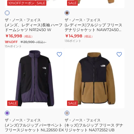
ス)
ジ
サ
イ
ウ
10%OFFクーポン
SALE
SALE
ン
長
ッ
マ
ク
袖
プ
イ
ロ
ザ・ノース・フェイス
ザ・ノース・フェイス
ハ
フ
ク
ジ
(メンズ、レディース)長袖 ハーフ
(レディース)フルジップ フリース
ドームシャツ NR12450 W
デナリジャケット NAW72450
ー
リ
ロ
ャ
UB
￥16,998
￥14,998
（税込）
（税込）
フ
ー
ジ
ケ
136
ポイント
18%OFF
￥20,900
（税込）
ド
ス
ャ
ッ
154
ポイント
(メ
(キ
ー
デ
ケ
ト
ン
ッ
ム
ナ
ッ
NL22604
ズ)
ズ)
シ
リ
ト
MN
フ
フ
ャ
ジ
NLW72504
ル
ル
ツ
ャ
PG
ジ
ジ
NR12450
ケ
ベ
ッ
ッ
W
ッ
ー
プ
プ
ト
ジ
SALE
SALE
ュ
バ
フ
NAW72450
ー
リ
UB
ザ・ノース・フェイス
ザ・ノース・フェイス
サ
ー
(メンズ)フルジップ バーサベント
(キッズ)フルジップ フリース デナ
フリースジャケット NL22650 EK
リジャケット NAJ72552 UB
ベ
ス