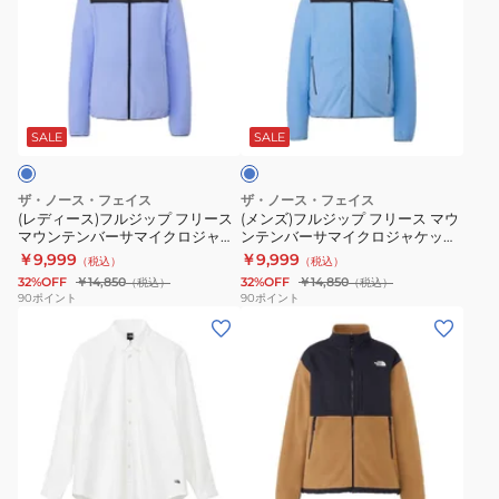
ィ
ズ)
ー
フ
ス)
ル
フ
ジ
ブ
ル
ッ
ル
ジ
プ
ー
SALE
SALE
ッ
フ
プ
リ
ザ・ノース・フェイス
ザ・ノース・フェイス
フ
ー
(レディース)フルジップ フリース
(メンズ)フルジップ フリース マウ
マウンテンバーサマイクロジャケ
ンテンバーサマイクロジャケット
リ
ス
ット NLW72504 PG
NL22604 MN
￥9,999
￥9,999
（税込）
（税込）
ー
マ
32%OFF
￥14,850
32%OFF
￥14,850
（税込）
（税込）
ス
ウ
90
ポイント
90
ポイント
(メ
(レ
マ
ン
ン
デ
ウ
テ
ズ、
ィ
ン
ン
レ
ー
テ
バ
デ
ス)
ン
ー
ィ
フ
バ
サ
ブ
ー
ル
ー
マ
ラ