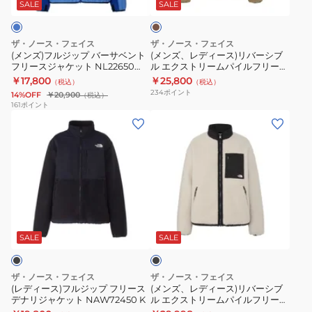
プ
ス)
ッ
ス
キ
SALE
SALE
バ
リ
ト
ト
ー
バ
NL22650
リ
ザ・ノース・フェイス
ザ・ノース・フェイス
サ
ー
K
ー
(メンズ)フルジップ バーサベント
(メンズ、レディース)リバーシブ
フリースジャケット NL22650
ル エクストリームパイルフリース
ベ
シ
ム
MB
ジャケット NP72536 CA
￥17,800
￥25,800
（税込）
（税込）
ン
ブ
パ
234
ポイント
14%OFF
￥20,900
（税込）
ト
ル
イ
161
ポイント
(レ
(メ
フ
エ
ル
デ
ン
リ
ク
フ
ィ
ズ、
ー
ス
リ
ー
レ
ス
ト
ー
ス)
デ
ジ
リ
ス
フ
ィ
ャ
ー
ジ
ブ
ル
ー
ケ
ム
ャ
ラ
ジ
ス)
ッ
パ
ケ
ッ
SALE
SALE
ク
ッ
リ
ト
イ
ッ
プ
バ
NL22650
ル
ト
ザ・ノース・フェイス
ザ・ノース・フェイス
フ
ー
MB
フ
NP72536
(レディース)フルジップ フリース
(メンズ、レディース)リバーシブ
デナリジャケット NAW72450 K
ル エクストリームパイルフリース
リ
シ
リ
OC
ジャケット NP72536 FK