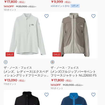
￥17,800
￥9,999
（税込）
（税込）
ン
デ
UP
450
ポイント
(
5
%)
14%OFF
￥20,900
（税込）
ト
ナ
161
ポイント
(メ
(メ
フ
リ
ン
ン
リ
ジ
ズ、
ズ)
ー
ャ
レ
フ
ス
ケ
デ
ル
ジ
ッ
ィ
ジ
ャ
ト
ベ
ー
ッ
ケ
NAJ72552
ー
ス)
プ
ッ
UB
ジ
SALE
SALE
ュ
エ
バ
ト
ク
ー
NL22650
ザ・ノース・フェイス
ザ・ノース・フェイス
ス
サ
EK
(メンズ、レディース)エクスペデ
(メンズ)フルジップ バーサベント
ィショングリッドフリースジップ
フリースジャケット NL22650 FS
ペ
ベ
アップ NL72420 TI
￥13,090
￥17,800
（税込）
（税込）
デ
ン
119
ポイント
14%OFF
￥20,900
（税込）
ィ
ト
161
ポイント
(メ
(メ
シ
フ
ン
ン
ョ
リ
ズ)
ズ、
ン
ー