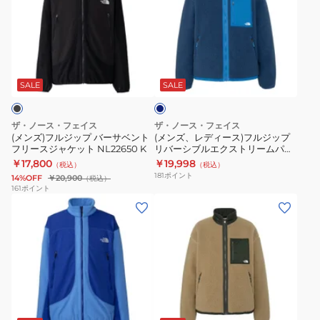
フ
レ
グ
ス
ル
デ
リ
ジ
ジ
ィ
ッ
ャ
ネ
ッ
ー
ド
ケ
イ
プ
ス)
フ
ッ
ビ
SALE
SALE
ー
バ
フ
リ
ト
ー
ル
ー
NL22650
ザ・ノース・フェイス
ザ・ノース・フェイス
サ
ジ
ス
FS
(メンズ)フルジップ バーサベント
(メンズ、レディース)フルジップ
フリースジャケット NL22650 K
リバーシブルエクストリームパイ
ベ
ッ
ジ
ルフリースジャケット NP72536
￥17,800
￥19,998
（税込）
（税込）
ン
プ
ッ
OC
181
ポイント
14%OFF
￥20,900
（税込）
ト
リ
プ
161
ポイント
(メ
(メ
フ
バ
ア
ン
ン
リ
ー
ッ
ズ)
ズ、
ー
シ
プ
フ
レ
ス
ブ
NL72420
ル
デ
ジ
ル
TI
ジ
ィ
ャ
エ
カ
ッ
ー
ケ
ク
ー