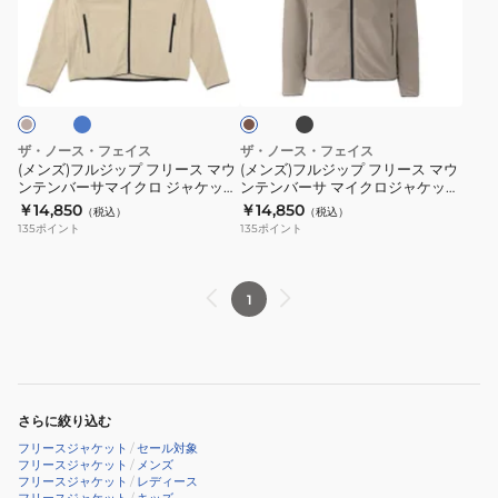
ル
ル
ッ
ン
フ
ジ
ジ
ブ
ブ
ト
ブ
バ
リ
ッ
ッ
ラ
ラ
NP72536
ー
ー
ッ
プ
プ
ウ
FK
ク
サ
ス
ン
フ
フ
ミ
ジ
リ
リ
ザ・ノース・フェイス
ザ・ノース・フェイス
ッ
ッ
ー
ー
(メンズ)フルジップ フリース マウ
(メンズ)フルジップ フリース マウ
ド
プ
ンテンバーサマイクロ ジャケット
ンテンバーサ マイクロジャケット
ス
ス
NL72504
NL72504
￥14,850
￥14,850
ジ
ア
（税込）
（税込）
マ
マ
135
ポイント
135
ポイント
ャ
ッ
ウ
ウ
ケ
プ
ン
ン
ッ
NL72420
テ
テ
1
ト
TI
ン
ン
NAW72501
バ
バ
ー
ー
サ
サ
さらに絞り込む
マ
マ
フリースジャケット
/
セール対象
イ
イ
フリースジャケット
/
メンズ
フリースジャケット
/
レディース
ク
ク