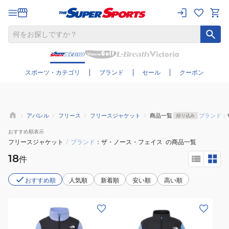
さらに絞り込む
スポーツ・カテゴリ
ブランド
セール
クーポン
アパレル
フリース
フリースジャケット
商品一覧
ブランド：
絞り込み
おすすめ
順表示
フリースジャケット
/
ブランド
ザ・ノース・フェイス
の商品一覧
18
件
おすすめ順
人気順
新着順
安い順
高い順
(レ
(メ
デ
ン