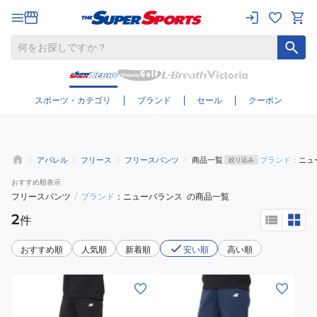
さらに絞り込む
スポーツ・カテゴリ
ブランド
セール
クーポン
アパレル
フリース
フリースパンツ
商品一覧
ブランド：
ニュ
絞り込み
おすすめ
順表示
フリースパンツ
/
ブランド
ニューバランス
の商品一覧
2
件
おすすめ順
人気順
新着順
安い順
高い順
(レ
(レ
デ
デ