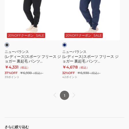
ィ
ィ
ー
ー
ス)
ス)
ス
ス
ネ
ポ
ポ
イ
ー
ー
ビ
20%OFFクーポン
SALE
20%OFFクーポン
SALE
ー
ツ
ツ
フ
フ
ニューバランス
ニューバランス
リ
リ
(レディース)スポーツ フリース ジ
(レディース)スポーツ フリース ジ
ョガー 裏起毛 パンツ
ョガー 裏起毛 パンツ
ー
ー
WP43805BK
WP43805NNY
￥4,331
￥4,678
（税込）
（税込）
ス
ス
37%OFF
￥6,930
32%OFF
￥6,930
（税込）
（税込）
ジ
ジ
39
ポイント
42
ポイント
ョ
ョ
ガ
ガ
1
ー
ー
裏
裏
起
起
毛
毛
パ
パ
さらに絞り込む