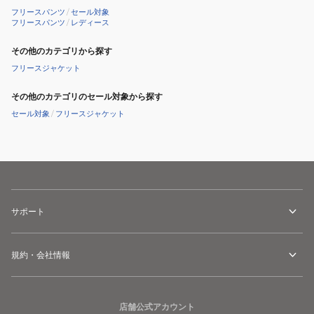
ン
ン
フリースパンツ
/
セール対象
ツ
ツ
フリースパンツ
/
レディース
WP43805BK
WP43805NNY
その他のカテゴリから探す
フリースジャケット
その他のカテゴリのセール対象から探す
セール対象
/
フリースジャケット
サポート
規約・会社情報
店舗公式アカウント