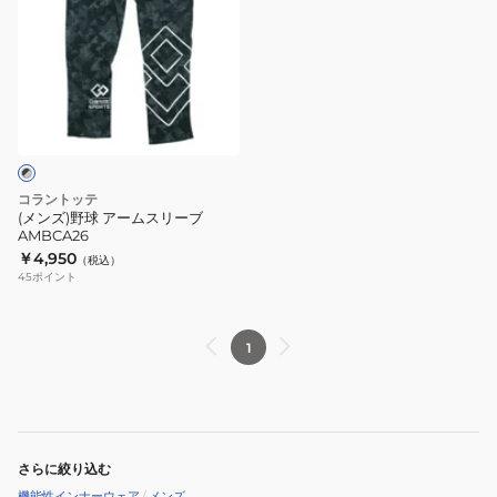
ズ)
野
球
ア
ー
ム
ス
リ
コラントッテ
ー
(メンズ)野球 アームスリーブ
AMBCA26
ブ
￥4,950
（税込）
AMBCA26
45
ポイント
1
さらに絞り込む
機能性インナーウェア
/
メンズ