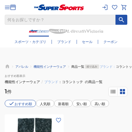
さらに絞り込む
スポーツ・カテゴリ
ブランド
セール
クーポン
アパレル
機能性インナーウェア
商品一覧
ブランド：
コラントッ
絞り込み
おすすめ
順表示
機能性インナーウェア
/
ブランド
コラントッテ
の商品一覧
1
件
おすすめ順
人気順
新着順
安い順
高い順
(メ
ン