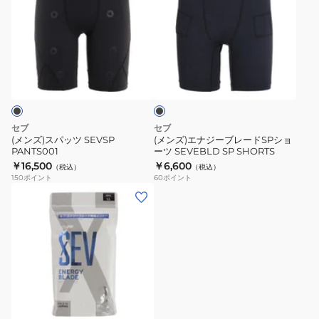
ズ)
ズ)
ス
エ
パ
ナ
ッ
ジ
ブ
ツ
ー
ラ
SEVSP
ブ
ッ
ク
PANTS001
レ
ー
セブ
セブ
ド
(メンズ)スパッツ SEVSP
(メンズ)エナジーブレードSPショ
PANTS001
ーツ SEVEBLD SP SHORTS
SP
￥16,500
￥6,600
（税込）
（税込）
シ
150
ポイント
60
ポイント
ョ
(メ
ー
ン
ツ
ズ)
SEVEBLD
エ
SP
ナ
SHORTS
ジ
ー
ブ