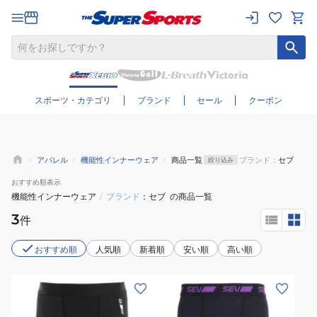
さらに絞り込む
スポーツ・カテゴリ
ブランド
セール
クーポン
アパレル
機能性インナーウェア
商品一覧
ブランド：
セブ
絞り込み
おすすめ
順表示
機能性インナーウェア
/
ブランド
セブ
の商品一覧
3
件
おすすめ順
人気順
新着順
安い順
高い順
(メ
(メ
ン
ン