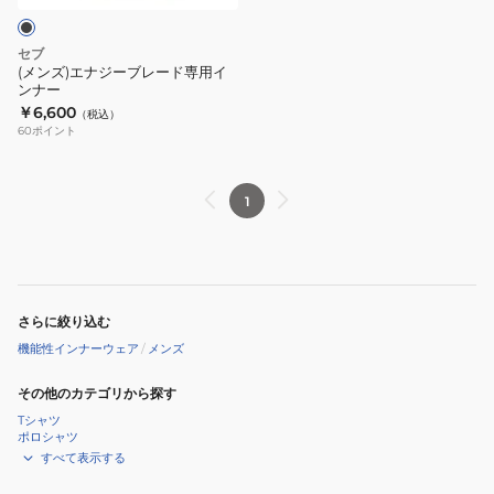
レ
ー
セブ
ド
(メンズ)エナジーブレード専用イ
ンナー
専
￥6,600
（税込）
用
60
ポイント
イ
ン
ナ
1
ー
さらに絞り込む
機能性インナーウェア
/
メンズ
その他のカテゴリから探す
Tシャツ
ポロシャツ
すべて表示する