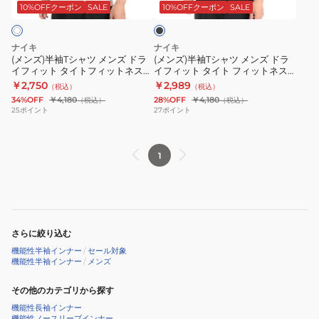
ャ
ャ
フ
ト
ッ
10%OFFクーポン
SALE
10%OFFクーポン
SALE
ク
ツ
ツ
ィ
フ
メ
メ
ッ
ィ
ナイキ
ナイキ
ン
ン
ト
ッ
(メンズ)半袖Tシャツ メンズ ドラ
(メンズ)半袖Tシャツ メンズ ドラ
イフィット タイトフィットネスト
イフィット タイト フィットネス
ズ
ズ
ネ
ト
ップ FB7933-100
トップ FB7933-010
￥2,750
￥2,989
（税込）
（税込）
ド
ド
ス
ネ
34%OFF
￥4,180
28%OFF
￥4,180
（税込）
（税込）
ラ
ラ
ト
ス
25
ポイント
27
ポイント
イ
イ
ッ
ト
フ
フ
プ
ッ
1
ィ
ィ
FB7933-
プ
ッ
ッ
492
FB7933-
ト
ト
451
タ
タ
イ
イ
さらに絞り込む
ト
ト
機能性半袖インナー
/
セール対象
フ
フ
機能性半袖インナー
/
メンズ
ィ
ィ
その他のカテゴリから探す
ッ
ッ
機能性長袖インナー
ト
ト
機能性ノースリーブインナー