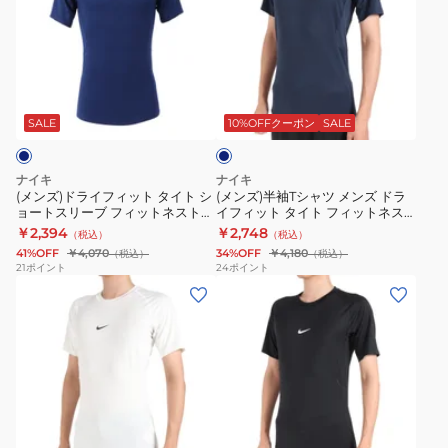
ズ)
ズ)
ド
半
ラ
袖
イ
T
ネ
フ
シ
イ
ィ
ャ
ビ
SALE
10%OFFクーポン
SALE
ー
ッ
ツ
ト
メ
ナイキ
ナイキ
タ
ン
(メンズ)ドライフィット タイト シ
(メンズ)半袖Tシャツ メンズ ドラ
ョートスリーブ フィットネストッ
イフィット タイト フィットネス
イ
ズ
プ FB7933-492
トップ FB7933-451
￥2,394
￥2,748
（税込）
（税込）
ト
ド
41%OFF
￥4,070
34%OFF
￥4,180
（税込）
（税込）
シ
ラ
21
ポイント
24
ポイント
(メ
(メ
ョ
イ
ン
ン
ー
フ
ズ)
ズ)
ト
ィ
半
半
ス
ッ
袖
袖
リ
ト
T
T
ー
タ
ブ
シ
シ
ブ
イ
ラ