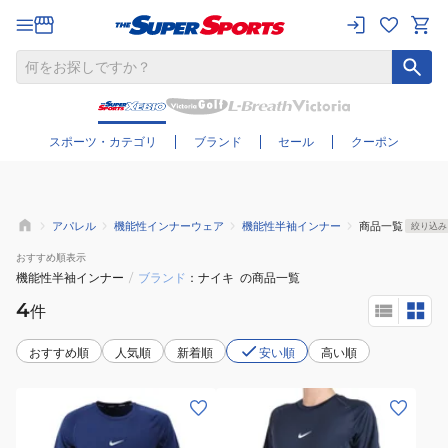
さらに絞り込む
スポーツ・カテゴリ
ブランド
セール
クーポン
アパレル
機能性インナーウェア
機能性半袖インナー
商品一覧
絞り込み
おすすめ
順表示
機能性半袖インナー
/
ブランド
ナイキ
の商品一覧
4
件
おすすめ順
人気順
新着順
安い順
高い順
(メ
(メ
ン
ン