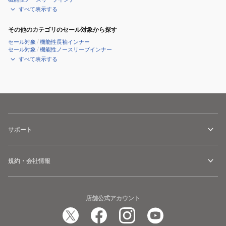
ネ
ネ
すべて表示する
ス
ス
その他のカテゴリのセール対象から探す
ト
ト
セール対象
/
機能性長袖インナー
ッ
ッ
セール対象
/
機能性ノースリーブインナー
プ
プ
すべて表示する
FB7933-
FB7933-
100
010
サポート
規約・会社情報
店舗公式アカウント