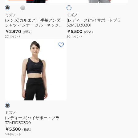
ノ
ノ
ト
半
ポ
ー
ー
袖
ー
ミズノ
ミズノ
ス
ス
ア
ト
(メンズ)カルエアー 半袖アンダー
(レディース)ハイサポートブラ
リ
リ
シャツ インナー クルーネック
32MJD30301
ン
ブ
C2JAB111
￥2,970
￥5,500
ー
ー
（税込）
（税込）
ダ
ラ
27
ポイント
50
ポイント
ブ
ブ
ー
32MJD30301
(レ
C2JAB11304
C2JAB11309
シ
デ
シ
ブ
ャ
ィ
ル
ラ
ツ
ー
バ
ッ
イ
ス)
ー
ク
ン
ハ
ナ
イ
ー
サ
ク
ポ
ル
ー
ミズノ
ー
ト
(レディース)ハイサポートブラ
ネ
32MJD30309
ブ
￥5,500
ッ
（税込）
ラ
50
ポイント
ク