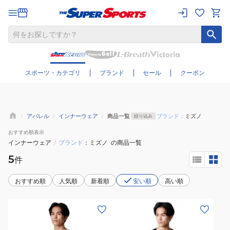
さらに絞り込む
スポーツ・カテゴリ
ブランド
セール
クーポン
アパレル
インナーウェア
商品一覧
ブランド：
ミズノ
絞り込み
おすすめ
順表示
インナーウェア
/
ブランド
ミズノ
の商品一覧
5
件
おすすめ順
人気順
新着順
安い順
高い順
(メ
(メ
ン
ン