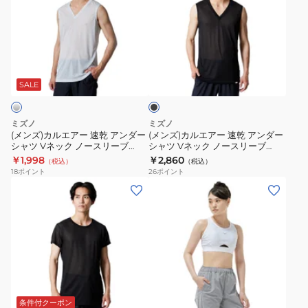
ズ)
ズ)
カ
カ
ル
ル
エ
エ
ブ
ア
ア
ラ
ー
ー
ッ
SALE
ク
速
速
乾
乾
ミズノ
ミズノ
ア
ア
(メンズ)カルエアー 速乾 アンダー
(メンズ)カルエアー 速乾 アンダー
シャツ Vネック ノースリーブ
シャツ Vネック ノースリーブ
ン
ン
C2JAB11304 シルバー
C2JAB11309 ブラック
￥1,998
￥2,860
（税込）
（税込）
ダ
ダ
18
ポイント
26
ポイント
ー
ー
(メ
(レ
シ
シ
ン
デ
ャ
ャ
ズ)
ィ
ツ
ツ
カ
ー
V
V
ル
ス)
ネ
ネ
エ
ハ
シ
ホ
ッ
ッ
ア
イ
ワ
ク
ク
ー
サ
条件付クーポン
イ