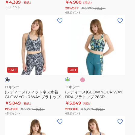
TANK 24FWRDK244523KHA
ツ 25SURBR252557
￥4,389
￥4,980
（税込）
（税込）
カ
フ
39
ポイント
20%OFF
￥6,270
（税込）
ッ
ィ
45
ポイント
(レ
(レ
ト
ッ
デ
デ
キ
ト
ィ
ィ
ャ
ネ
ー
ー
ミ
ス
ス)
ス)GLOW
ソ
ス
フ
YOUR
ー
ポ
ピ
グ
ィ
WAY
ル
ー
ン
リ
ク
ッ
BRA
MY
ツ
ー
SALE
SALE
ン
ト
ブ
1ST
25SURBR252557
ネ
ラ
ROXY
ロキシー
ロキシー
ス
ト
TANK
(レディース)フィットネス水着
(レディース)GLOW YOUR WAY
GLOW YOUR WAY ブラトップ
BRA ブラトップ 26SP
水
ッ
24FWRDK244523KHA
水陸両用 26SPRBR261517BLK
RBR261517
￥5,049
￥5,049
（税込）
（税込）
着
プ
19%OFF
￥6,270
19%OFF
￥6,270
（税込）
（税込）
GLOW
26SP
45
ポイント
45
ポイント
(レ
(レ
YOUR
RBR261517
デ
デ
WAY
ィ
ィ
ブ