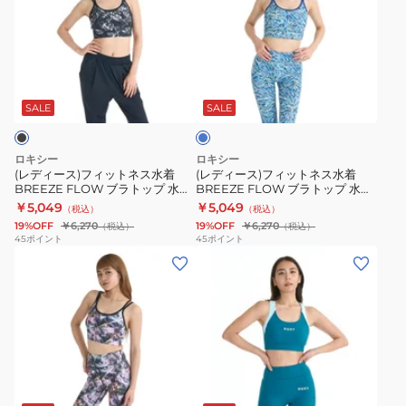
ー
ー
ラ
ス)
ス)
ト
フ
フ
ッ
ブ
ィ
ィ
プ
ル
ッ
ッ
水
ー
SALE
SALE
ト
ト
陸
ネ
ネ
両
ロキシー
ロキシー
ス
ス
用
(レディース)フィットネス水着
(レディース)フィットネス水着
BREEZE FLOW ブラトップ 水陸
BREEZE FLOW ブラトップ 水陸
水
水
26SPRBR261517BLK
両用 26SU RBR262564 BLK
両用 26SU RBR262564 BLU
￥5,049
￥5,049
（税込）
（税込）
着
着
19%OFF
￥6,270
19%OFF
￥6,270
（税込）
（税込）
BREEZE
BREEZE
45
ポイント
45
ポイント
(レ
(レ
FLOW
FLOW
デ
デ
ブ
ブ
ィ
ィ
ラ
ラ
ー
ー
ト
ト
ス)
ス)BLOOM
ッ
ッ
フ
BRIGHT
プ
プ
グ
ィ
BRA
水
水
リ