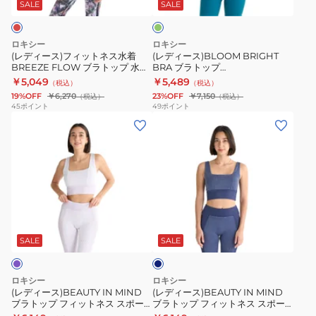
ッ
ブ
陸
陸
ー
SALE
SALE
ン
ト
ラ
両
両
ネ
ト
用
用
ロキシー
ロキシー
ス
ッ
26SU
26SU
(レディース)フィットネス水着
(レディース)BLOOM BRIGHT
BREEZE FLOW ブラトップ 水陸
BRA ブラトップ
水
プ
RBR262564
RBR262564
両用 26SU RBR262564 MUL
26SPRBR261508GRN
￥5,049
￥5,489
（税込）
（税込）
着
26SPRBR261508GRN
BLK
BLU
19%OFF
￥6,270
23%OFF
￥7,150
（税込）
（税込）
BREEZE
45
ポイント
49
ポイント
(レ
(レ
FLOW
デ
デ
ブ
ィ
ィ
ラ
ー
ー
ト
ス)BEAUTY
ス)BEAUTY
ッ
IN
IN
プ
ネ
MIND
MIND
水
イ
ブ
ブ
陸
ビ
SALE
SALE
ー
ラ
ラ
両
ト
ト
用
ロキシー
ロキシー
ッ
ッ
26SU
(レディース)BEAUTY IN MIND
(レディース)BEAUTY IN MIND
ブラトップ フィットネス スポー
ブラトップ フィットネス スポー
プ
プ
RBR262564
ツ 25SURBR252551LAV
ツ 25SURBR252551NVY