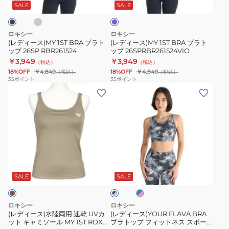
ブ
ブ
ッ
1ST
オ
SALE
SALE
レ
ラ
ラ
プ
ROXY
ッ
ト
ト
25FWRBR254526
BRA
ト
ロキシー
ロキシー
ッ
ッ
24FW
(レディース)MY 1ST BRA ブラト
(レディース)MY 1ST BRA ブラト
ップ 26SP RBR261524
ップ 26SPRBR261524VIO
プ
プ
RBR244522
￥3,949
￥3,949
（税込）
（税込）
26SP
26SPRBR261524VIO
18%OFF
￥4,840
18%OFF
￥4,840
（税込）
（税込）
RBR261524
35
ポイント
35
ポイント
(レ
(レ
デ
デ
ィ
ィ
ー
ー
ス)
ス)YOUR
水
FLAVA
ブ
ブ
陸
BRA
ル
ラ
両
ブ
ー
SALE
SALE
ッ
×
ク
用
ラ
ピ
×
速
ト
ン
グ
ロキシー
ロキシー
ク
乾
ッ
レ
(レディース)水陸両用 速乾 UVカ
(レディース)YOUR FLAVA BRA
ー
ット キャミソール MY 1ST ROXY
ブラトップ フィットネス スポー
UV
プ