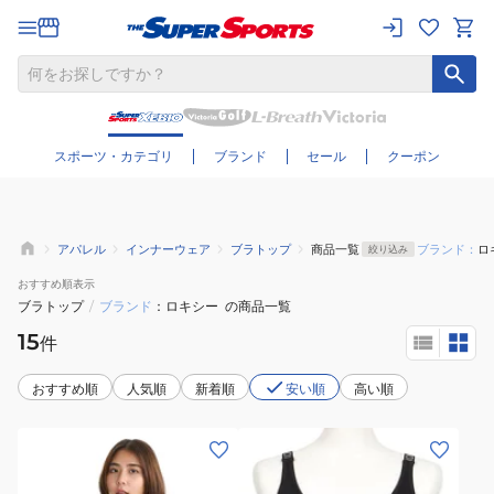
さらに絞り込む
スポーツ・カテゴリ
ブランド
セール
クーポン
アパレル
インナーウェア
ブラトップ
商品一覧
ブランド：
ロ
絞り込み
おすすめ
順表示
ブラトップ
/
ブランド
ロキシー
の商品一覧
15
件
おすすめ順
人気順
新着順
安い順
高い順
(レ
(レ
デ
デ