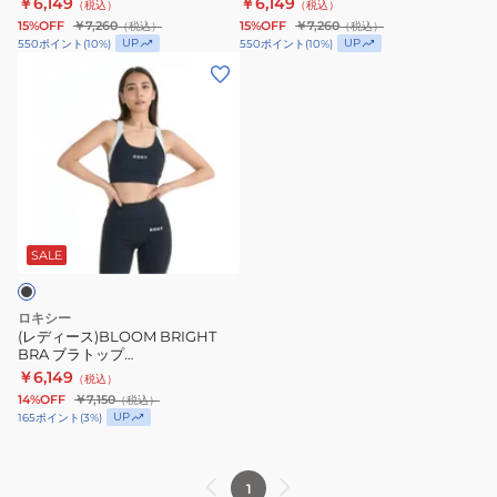
￥6,149
￥6,149
（税込）
（税込）
フ
フ
MUL
15%OFF
￥7,260
15%OFF
￥7,260
（税込）
（税込）
ィ
ィ
UP
UP
550
ポイント
(
10
%)
550
ポイント
(
10
%)
ッ
ッ
(レ
ト
ト
デ
ネ
ネ
ィ
ス
ス
ー
ス
ス
ス)BLOOM
ポ
ポ
BRIGHT
ー
ー
BRA
ツ
ツ
ブ
SALE
25SURBR252551LAV
25SURBR252551NVY
ラ
ト
ロキシー
ッ
(レディース)BLOOM BRIGHT
BRA ブラトップ
プ
26SPRBR261508BLK
￥6,149
（税込）
26SPRBR261508BLK
14%OFF
￥7,150
（税込）
UP
165
ポイント
(
3
%)
1