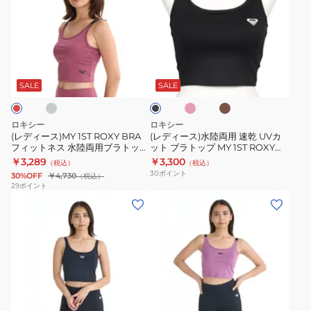
ィ
ィ
ー
ー
ス)MY
ス)
1ST
水
グ
ピ
カ
ブ
ROXY
陸
ン
ー
ラ
ク
キ
BRA
両
ッ
SALE
SALE
ク
フ
用
ィ
速
ロキシー
ロキシー
ッ
乾
(レディース)MY 1ST ROXY BRA
(レディース)水陸両用 速乾 UVカ
フィットネス 水陸両用ブラトップ
ット ブラトップ MY 1ST ROXY
ト
UV
25FWRBR254526
BRA 24FW RBR244522
￥3,289
￥3,300
（税込）
（税込）
ネ
カ
30
ポイント
30%OFF
￥4,730
（税込）
ス
ッ
29
ポイント
(レ
(レ
水
ト
デ
デ
陸
ブ
ィ
ィ
両
ラ
ー
ー
用
ト
ス)MY
ス)MY
ブ
ッ
1ST
1ST
ラ
プ
グ
バ
BRA
BRA
ト
MY
イ