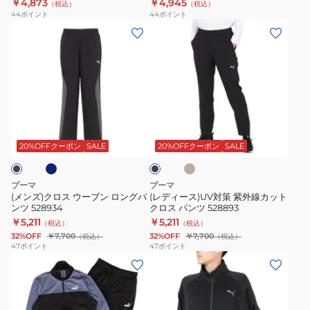
￥4,873
￥4,945
ア
（税込）
（税込）
ス
パ
44
ポイント
44
ポイント
ッ
ー
ン
(メ
(レ
プ
ツ
ツ
ン
デ
ス
B
522286
ズ)
ィ
ー
上
ク
ー
ツ
下
ロ
ス)UV
846563
セ
ス
対
ネ
ベ
ブ
ッ
ウ
策
ー
ラ
ト
ジ
ー
紫
ッ
20%OFFクーポン
SALE
20%OFFクーポン
SALE
ュ
687790
ク
ブ
外
49
ン
線
プーマ
プーマ
KGRN
ロ
カ
(メンズ)クロス ウーブン ロングパ
(レディース)UV対策 紫外線カット
ンツ 528934
クロス パンツ 528893
ン
ッ
￥5,211
￥5,211
（税込）
（税込）
グ
ト
32%OFF
￥7,700
32%OFF
￥7,700
（税込）
（税込）
パ
ク
47
ポイント
47
ポイント
(メ
(メ
ン
ロ
ン
ン
ツ
ス
ズ)
ズ)
528934
パ
ポ
ト