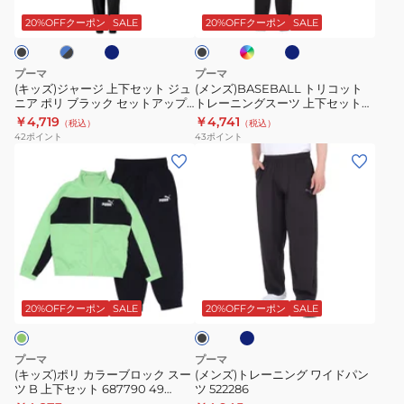
イ
ン
イ
ラ
ビ
デ
ビ
上
ト
ッ
ッ
20%OFFクーポン
SALE
20%OFFクーポン
SALE
ー
ィ
ー
ク
下
ト
ト
ゴ
セ
レ
681196
ブ
プーマ
プーマ
ル
ッ
ー
(キッズ)ジャージ 上下セット ジュ
(メンズ)BASEBALL トリコット
ー
ニア ポリ ブラック セットアップ
トレーニングスーツ 上下セット
ト
ニ
スーツ 846563
678475
￥4,719
￥4,741
（税込）
（税込）
ジ
ン
42
ポイント
43
ポイント
ュ
グ
(キ
(メ
ニ
ス
ッ
ン
ア
ー
ズ)
ズ)
ポ
ツ
ポ
ト
リ
上
リ
レ
ブ
下
カ
ー
ネ
ブ
ラ
セ
ラ
ニ
イ
ラ
ッ
ッ
ビ
ー
ン
ッ
20%OFFクーポン
SALE
20%OFFクーポン
SALE
ー
ク
ト
ク
ブ
グ
セ
678475
ロ
ワ
プーマ
プーマ
ッ
ッ
イ
(キッズ)ポリ カラーブロック スー
(メンズ)トレーニング ワイドパン
ト
ツ B 上下セット 687790 49
ツ 522286
ク
ド
KGRN