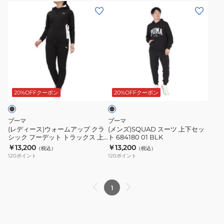
ク
ッ
KNR
(レ
(メ
ポ
ト
デ
ン
リ
ジ
ィ
ズ)SQUAD
ス
ャ
ー
ス
ー
ケ
ス)
ー
ツ
ッ
ウ
ツ
ブ
CL
ト
ォ
上
ラ
上
528454
ー
下
ッ
20%OFFクーポン
20%OFFクーポン
下
ク
ム
セ
セ
ア
ッ
プーマ
プーマ
ッ
ッ
ト
(レディース)ウォームアップ クラ
(メンズ)SQUAD スーツ 上下セッ
ト
シック フーデット トラックス 上
ト 684180 01 BLK
プ
684180
下セット 684127 01 BLK
￥13,200
￥13,200
678546
（税込）
（税込）
ク
01
120
ポイント
120
ポイント
27
ラ
BLK
RBLU
シ
ッ
1
ク
フ
ー