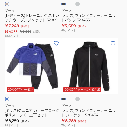
ク
ニ
レ
ケ
ケ
レ
ン
ー
ッ
ッ
ー
プーマ
プーマ
グ
カ
ト
ト
(レディース)トレーニング ストレ
(メンズ)ウィンドブレーカー ニッ
ッチ ウーブンジャケット 528890
トパンツ 528455
ス
ー
528890
528890
87 KNR
￥7,249
￥7,689
（税込）
（税込）
ト
ニ
01
15
69
ポイント
26%OFF
￥9,900
（税込）
レ
ッ
BLK
DGRY
65
ポイント
(キ
(メ
ッ
ト
ッ
ン
チ
パ
ズ)
ズ)
ウ
ン
ジ
ウ
ー
ツ
ュ
ィ
ブ
528455
ニ
ン
ン
ラ
ブ
ア
ド
ジ
イ
ラ
ト
カ
ブ
ャ
ッ
20%OFFクーポン
20%OFFクーポン
SALE
グ
ク
ラ
レ
ケ
レ
ー
ー
ッ
ー
プーマ
プーマ
ブ
カ
ト
(キッズ)ジュニア カラーブロック
(メンズ)ウィンドブレーカー ニッ
ポリスーツ CL 上下セット
ト ジャケット 528454
ロ
ー
528890
678546 27 RBLU
￥8,250
￥8,789
（税込）
（税込）
ッ
ニ
87
75
ポイント
79
ポイント