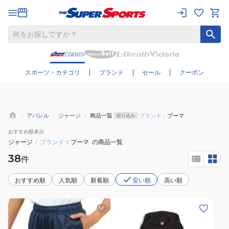
さらに絞り込む
スポーツ・カテゴリ
ブランド
セール
クーポン
アパレル
ジャージ
商品一覧
ブランド：
プーマ
絞り込み
おすすめ
順表示
ジャージ
/
ブランド
プーマ
の商品一覧
38
件
おすすめ順
人気順
新着順
安い順
高い順
(キ
(キ
ッ
ッ