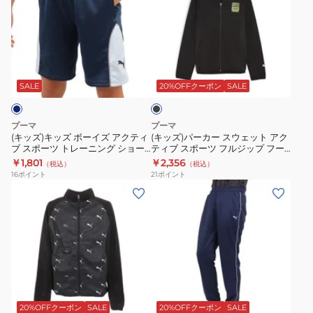
ズ)
ズ)
キ
パ
ッ
ー
ズ
カ
ブ
ボ
ー
ラ
ー
ス
ッ
SALE
20%OFFクーポン
SALE
ク
イ
ウ
ズ
ェ
プーマ
プーマ
ア
ッ
(キッズ)キッズ ボーイズ アクティ
(キッズ)パーカー スウェット アク
ブ スポーツ トレーニング ショー
ティブ スポーツ フルジップ フー
ク
ト
ツ 680544 92 NVY
デッドジャケット 黒 ブラック
￥1,801
￥2,356
（税込）
（税込）
テ
ア
681365 01 BLK
16
ポイント
21
ポイント
ィ
ク
(キ
(レ
ブ
テ
ッ
デ
ス
ィ
ズ)
ィ
ポ
ブ
ジ
ー
ー
ス
ュ
ス)
ツ
ポ
ニ
ジ
ネ
ネ
ト
ー
ア
ャ
イ
レ
ツ
ACTIVE
ー
ビ
20%OFFクーポン
SALE
20%OFFクーポン
SALE