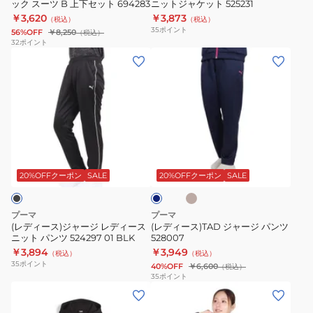
ック スーツ B 上下セット 694283
ニットジャケット 525231
ー
ト
￥3,620
￥3,873
（税込）
（税込）
ブ
525231
35
ポイント
56%OFF
￥8,250
（税込）
ロ
32
ポイント
(レ
(レ
ッ
デ
デ
ク
ィ
ィ
ス
ー
ー
ー
ス)
ス)TAD
ツ
ジ
ジ
B
ベ
ネ
ャ
ャ
上
ー
イ
ジ
ー
ー
下
ビ
20%OFFクーポン
SALE
20%OFFクーポン
SALE
ュ
ー
ジ
ジ
セ
レ
パ
ッ
プーマ
プーマ
デ
ン
ト
(レディース)ジャージ レディース
(レディース)TAD ジャージ パンツ
ニット パンツ 524297 01 BLK
528007
ィ
ツ
694283
￥3,894
￥3,949
（税込）
（税込）
ー
528007
35
ポイント
40%OFF
￥6,600
（税込）
ス
35
ポイント
(レ
(レ
ニ
デ
デ
ッ