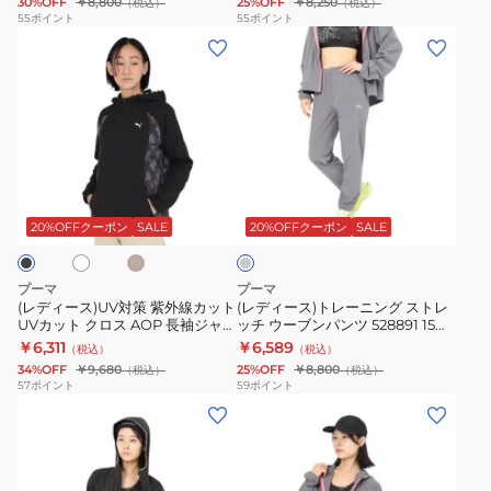
30%OFF
￥8,800
25%OFF
￥8,250
（税込）
（税込）
レ
ロ
55
ポイント
55
ポイント
(レ
(レ
ッ
ッ
デ
デ
チ
ク
ィ
ィ
ウ
ス
ー
ー
ー
ー
ス)UV
ス)
ブ
ツ
対
ト
ン
B
ベ
ホ
ダ
策
レ
パ
上
ー
ー
ジ
紫
ー
ン
下
ク
20%OFFクーポン
SALE
20%OFFクーポン
SALE
ュ
グ
外
ニ
ツ
セ
レ
線
ン
528891
ッ
ー
プーマ
プーマ
カ
グ
01
ト
(レディース)UV対策 紫外線カット
(レディース)トレーニング ストレ
UVカット クロス AOP 長袖ジャケ
ッチ ウーブンパンツ 528891 15
ッ
ス
BLK
694283
ット 528892
DGRY
￥6,311
￥6,589
（税込）
（税込）
ト
ト
38
34%OFF
￥9,680
25%OFF
￥8,800
（税込）
（税込）
UV
レ
FGRN
57
ポイント
59
ポイント
(レ
(レ
カ
ッ
デ
デ
ッ
チ
ィ
ィ
ト
ウ
ー
ー
ク
ー