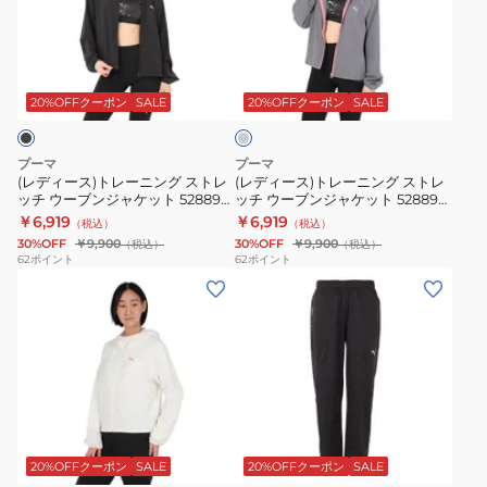
ス)
ス)
ロ
ブ
ト
ト
ス
ン
ダ
レ
レ
AOP
パ
ー
ー
ー
長
ン
ク
20%OFFクーポン
SALE
20%OFFクーポン
SALE
グ
ニ
ニ
袖
ツ
レ
ン
ン
ジ
528891
ー
プーマ
プーマ
グ
グ
ャ
15
(レディース)トレーニング ストレ
(レディース)トレーニング ストレ
ッチ ウーブンジャケット 528890
ッチ ウーブンジャケット 528890
ス
ス
ケ
DGRY
01 BLK
15 DGRY
￥6,919
￥6,919
（税込）
（税込）
ト
ト
ッ
30%OFF
￥9,900
30%OFF
￥9,900
（税込）
（税込）
レ
レ
ト
62
ポイント
62
ポイント
(レ
(メ
ッ
ッ
528892
デ
ン
チ
チ
ィ
ズ)
ウ
ウ
ー
ウ
ー
ー
ス)
ィ
ブ
ブ
ト
ン
ン
ン
ラ
ブ
レ
ド
ジ
ジ
イ
ラ
ト
ー
ブ
ャ
ャ
ッ
20%OFFクーポン
SALE
20%OFFクーポン
SALE
グ