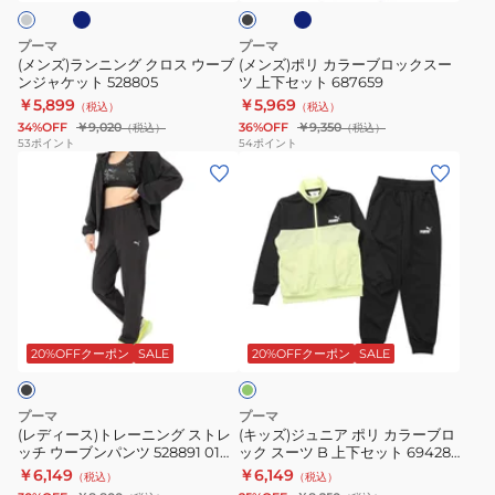
ー
ク
ク
ブ
BLK
ロ
ロ
プーマ
プーマ
ス
ッ
(メンズ)ランニング クロス ウーブ
(メンズ)ポリ カラーブロックスー
ンジャケット 528805
ツ 上下セット 687659
ウ
ク
￥5,899
￥5,969
（税込）
（税込）
ー
ス
34%OFF
￥9,020
36%OFF
￥9,350
（税込）
（税込）
ブ
ー
53
ポイント
54
ポイント
(レ
(キ
ン
ツ
デ
ッ
ジ
上
ィ
ズ)
ャ
下
ー
ジ
ケ
セ
ス)
ュ
ッ
ッ
ト
ニ
ト
ト
フ
レ
ア
528805
687659
ラ
ー
ポ
ッ
20%OFFクーポン
SALE
20%OFFクーポン
SALE
シ
ニ
リ
ュ
ン
カ
グ
プーマ
プーマ
リ
グ
ラ
(レディース)トレーニング ストレ
(キッズ)ジュニア ポリ カラーブロ
ー
ッチ ウーブンパンツ 528891 01
ック スーツ B 上下セット 694283
ス
ー
ン
BLK
38 FGRN
￥6,149
￥6,149
（税込）
（税込）
ト
ブ