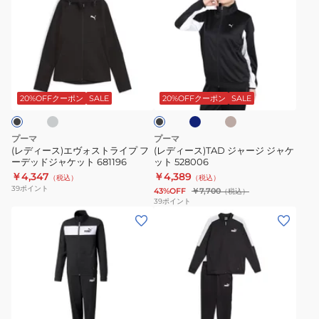
ィ
ィ
ト
ー
ー
パ
ス)
ス)TAD
ン
エ
ジ
ツ
ラ
ネ
ベ
ブ
ヴ
ャ
524297
イ
ー
ラ
ビ
ジ
ォ
ー
01
ッ
20%OFFクーポン
SALE
20%OFFクーポン
SALE
ー
ュ
ク
ス
ジ
BLK
ト
ジ
プーマ
プーマ
ラ
ャ
(レディース)エヴォストライプ フ
(レディース)TAD ジャージ ジャケ
ーデッドジャケット 681196
ット 528006
イ
ケ
￥4,347
￥4,389
（税込）
（税込）
プ
ッ
39
ポイント
43%OFF
￥7,700
（税込）
フ
ト
39
ポイント
(キ
(メ
ー
528006
ッ
ン
デ
ズ)
ズ)BASEBALL
ッ
ジ
ト
ド
ャ
リ
ジ
ー
コ
ャ
ネ
イ
ネ
ブ
ブ
ジ
ッ
ケ