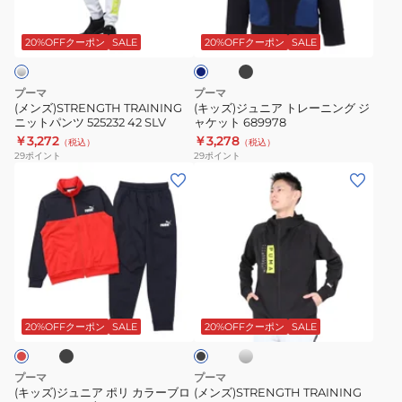
ブ
ッ
ネ
ケ
ケ
ト
ア
ラ
イ
ト
ッ
ッ
ッ
パ
ト
ビ
20%OFFクーポン
SALE
20%OFFクーポン
SALE
680542
ク
ト
ト
ー
ン
レ
60
524296
524296
ツ
ー
プーマ
プーマ
LVD
01
06
525232
ニ
(メンズ)STRENGTH TRAINING
(キッズ)ジュニア トレーニング ジ
BLK
NVY
ニットパンツ 525232 42 SLV
ャケット 689978
42
ン
￥3,272
￥3,278
（税込）
（税込）
SLV
グ
29
ポイント
29
ポイント
ジ
(キ
(メ
ャ
ッ
ン
ケ
ズ)
ズ)STRENGTH
ッ
ジ
TRAINING
ト
ュ
ニ
689978
ニ
ッ
ブ
シ
ブ
ア
ト
ル
ラ
バ
ポ
ジ
ッ
20%OFFクーポン
SALE
20%OFFクーポン
SALE
ー
ク
リ
ャ
カ
ケ
プーマ
プーマ
ラ
ッ
(キッズ)ジュニア ポリ カラーブロ
(メンズ)STRENGTH TRAINING