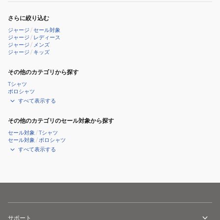
デ
さらに絞り込む
ッ
ジャージ
/
セール対象
ト
ジャージ
/
レディース
ジャージ
/
メンズ
ト
ジャージ
/
キッズ
ラ
ッ
その他のカテゴリから探す
ク
Tシャツ
ポロシャツ
ス
すべて表示する
上
下
その他のカテゴリのセール対象から探す
セ
セール対象
/
Tシャツ
ッ
セール対象
/
ポロシャツ
すべて表示する
ト
684127
01
BLK
サポート