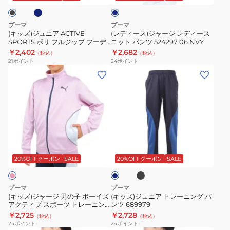
ー
フ
ー
SPORTS
ジ
ニ
ル
ポ
レ
プーマ
プーマ
ン
ジ
リ
デ
(キッズ)ジュニア ACTIVE
(レディース)ジャージ レディース
グ
ッ
SPORTS ポリ フルジップ フーデ
ニット パンツ 524297 06 NVY
フ
ィ
ッドジャケット 681355
￥2,402
￥2,682
シ
プ
（税込）
（税込）
ル
ー
21
ポイント
24
ポイント
ョ
フ
ジ
ス
(キ
(キ
ー
ー
ッ
ニ
ッ
ッ
ツ
デ
プ
ッ
ズ)
ズ)
680544
ッ
フ
ト
ジ
ジ
92
ド
ー
パ
ャ
ュ
NVY
ジ
デ
ン
ー
ニ
ブ
ャ
ネ
ッ
ツ
ジ
ア
ラ
イ
ケ
ド
524297
ッ
男
ト
ビ
20%OFFクーポン
SALE
20%OFFクーポン
SALE
ッ
ク
ジ
06
ー
の
レ
ト
ャ
NVY
子
ー
プーマ
プーマ
黒
ケ
ボ
ニ
(キッズ)ジャージ 男の子 ボーイズ
(キッズ)ジュニア トレーニング パ
ブ
ッ
アクティブ スポーツ トレーニン
ンツ 689979
ー
ン
グ ジャケット 680542 60 LVD
ラ
￥2,725
￥2,728
ト
（税込）
（税込）
イ
グ
24
ポイント
24
ポイント
ッ
681355