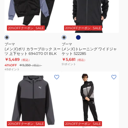
ン
リ
レ
ツ
カ
ー
528893
ネ
ブ
ラ
ニ
イ
ラ
ビ
ー
ン
ッ
20%OFFクーポン
SALE
20%OFFクーポン
SALE
ー
ク
ブ
グ
ロ
ワ
プーマ
プーマ
ッ
イ
(メンズ)ポリ カラーブロック スー
(メンズ)トレーニング ワイドジャ
ツ 上下セット 694070 01 BLK
ケット 522285
ク
ド
￥5,489
￥5,681
（税込）
（税込）
ス
ジ
51
ポイント
41%OFF
￥9,350
（税込）
ー
ャ
49
ポイント
(メ
(メ
ツ
ケ
ン
ン
上
ッ
ズ)
ズ)
下
ト
ラ
ポ
セ
522285
ン
リ
ッ
ニ
カ
ト
ネ
ネ
ブ
ン
ラ
694070
イ
ラ
ビ
グ
ー
01
ッ
20%OFFクーポン
SALE
20%OFFクーポン
SALE