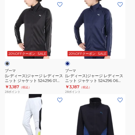
ズ
パ
(レ
(レ
ク
ア
ン
デ
デ
681365
ク
ツ
ィ
ィ
01
テ
689979
ー
ー
BLK
ィ
ス)
ス)
ブ
ジ
ジ
ネ
ス
ャ
ャ
イ
ポ
ー
ー
ビ
20%OFFクーポン
SALE
20%OFFクーポン
SALE
ー
ー
ジ
ジ
ツ
レ
レ
プーマ
プーマ
ト
デ
デ
(レディース)ジャージ レディース
(レディース)ジャージ レディース
レ
ニット ジャケット 524296 01
ニット ジャケット 524296 06
ィ
ィ
BLK
NVY
￥3,187
￥3,187
ー
（税込）
（税込）
ー
ー
28
ポイント
28
ポイント
ニ
ス
ス
(メ
(キ
ン
ニ
ニ
ン
ッ
グ
ッ
ッ
ズ)STRENGTH
ズ)
ジ
ト
ト
TRAINING
ジ
ャ
ジ
ジ
ニ
ュ
ケ
ャ
ャ
ッ
ニ