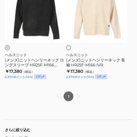
ズ)
ズ)
ニ
ニ
ッ
ッ
ト
ト
ア
ヘ
ヘ
イ
ン
ン
ボ
リ
リ
リ
ー
ー
ー
ヘルスニット
ヘルスニット
ネ
ネ
(メンズ)ニットヘンリーネック ロ
(メンズ)ニットヘンリーネック 長
ングスリーブ HR25F-M166
袖 HR25F-M166 IVR
ッ
ッ
C.GRY
￥17,380
￥17,380
（税込）
（税込）
ク
ク
UP
UP
2,370
ポイント
(
15
%)
2,370
ポイント
(
15
%)
ロ
長
ン
袖
グ
HR25F-
1
ス
M166
リ
IVR
ー
ブ
さらに絞り込む
HR25F-