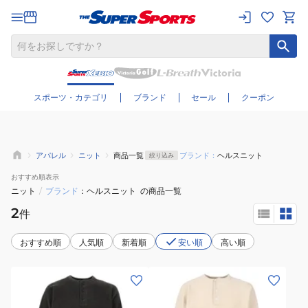
さらに絞り込む
スポーツ・カテゴリ
ブランド
セール
クーポン
アパレル
ニット
商品一覧
ブランド：
ヘルスニット
絞り込み
おすすめ
順表示
ニット
/
ブランド
ヘルスニット
の商品一覧
2
件
おすすめ順
人気順
新着順
安い順
高い順
(メ
(メ
ン
ン