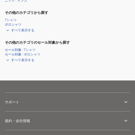
ニット
/
メンズ
M166
C.GRY
その他のカテゴリから探す
Tシャツ
ポロシャツ
すべて表示する
その他のカテゴリのセール対象から探す
セール対象
/
Tシャツ
セール対象
/
ポロシャツ
すべて表示する
サポート
規約・会社情報