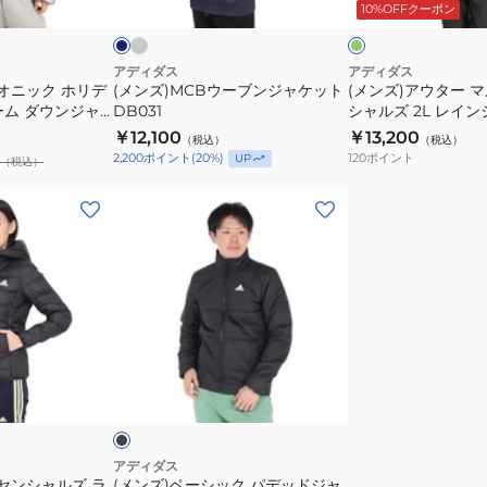
ー
ビ
ー
キ
10%OFFクーポン
ャ
ア
ャ
ル
ブ
ケ
コ
ケ
チ
ッ
ー
ッ
エ
アディダス
アディダス
オニック ホリデ
(メンズ)MCBウーブンジャケット
(メンズ)アウター 
ト
ト
ト
ッ
ーム ダウンジャ
DB031
シャルズ 2L レイ
KCE57-
BW566
DB031
セ
9197
JXW84-KA6926
￥12,100
￥13,200
（税込）
（税込）
JM2022
ン
120
ポイント
2,200
ポイント
(
20
%)
UP
（税込）
シ
ャ
(メ
ル
ン
ズ
ズ)
2L
ベ
レ
ー
イ
シ
ン
ッ
ブ
ジ
ク
ラ
ッ
ャ
パ
ケ
デ
ッ
ッ
アディダス
センシャルズ ラ
(メンズ)ベーシック パデッドジャ
ト