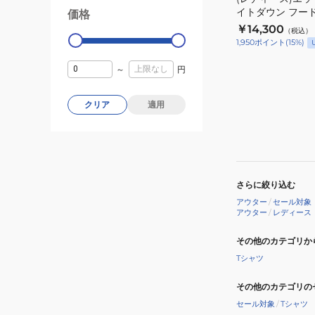
ル
イトダウン フー
価格
ャ
99000
0
ズ
DKG24-HZ5724
￥14,300
ケ
（税込）
ラ
1,950
ポイント
(
15
%)
ッ
イ
ト
ト
～
円
JYE57-
ダ
JM9197
ウ
クリア
適用
ン
フ
ー
ド
さらに絞り込む
付
き
アウター
/
セール対象
アウター
/
レディース
ジ
ャ
その他のカテゴリか
ケ
Tシャツ
ッ
ト
その他のカテゴリの
DKG24-
セール対象
/
Tシャツ