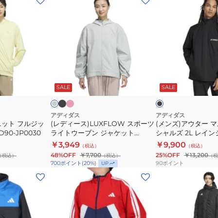
デ
ン
ィ
ズ)
ー
ア
ス)LUXFLOW
ウ
ス
タ
ポ
ー
ブ
ピ
ラ
ブ
ラ
ン
ー
マ
イ
ラ
ッ
ク
ト
ッ
ク
SALE
SALE
ツ
ル
ク
ク
グ
ラ
チ
レ
ー
イ
エ
アディダス
アディダス
ニット フルジッ
(レディース)LUXFLOW スポーツ
(メンズ)アウター 
ト
ッ
90-JP0030
ライトウーブン ジャケット
シャルズ 2L レイ
ウ
セ
KQD93
JXW84-JM8692
￥3,949
￥9,900
（税込）
（税込）
ー
ン
48%OFF
￥7,700
25%OFF
￥13,200
（税込）
（税込）
（税
ブ
シ
90
ポイント
700
ポイント
(
20
%)
UP
ン
ャ
(キ
(メ
ジ
ル
ッ
ン
ャ
ズ
ズ)
ズ)
ケ
2L
キ
ス