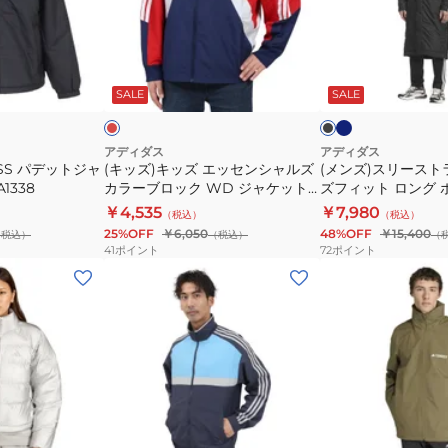
ッ
レ
ッ
リ
ト
イ
ズ
ー
KQD93
ン
エ
ス
ネ
レ
ブ
ジ
イ
ッ
ト
ッ
ラ
ビ
ド
ッ
ッ
SALE
SALE
ャ
セ
ラ
ー
ク
ク
ケ
ン
イ
ッ
シ
プ
アディダス
アディダス
ESS パデットジャ
(キッズ)キッズ エッセンシャルズ
ト
(メンズ)スリースト
ャ
ス
1338
カラーブロック WD ジャケット
ズフィット ロング 
JXW84-
ル
ル
KCE57-JM2022
BW566
￥4,535
￥7,980
（税込）
JM8692
（税込）
ズ
ー
25%OFF
￥6,050
48%OFF
￥15,400
（税込）
（税込）
（
カ
ズ
41
ポイント
72
ポイント
ラ
フ
(メ
(メ
ー
ィ
ン
ン
ブ
ッ
ズ)MCB
ズ)
ロ
ト
ウ
ア
ッ
ロ
ー
ウ
ク
ン
ブ
タ
WD
グ
ン
ー
グ
ネ
オ
ジ
ボ
レ
ジ
マ
イ
リ