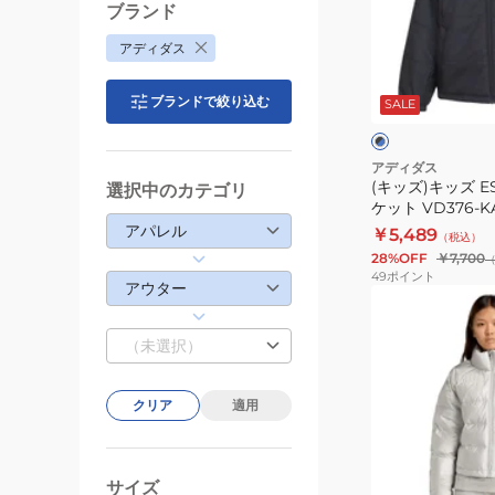
JP0030
ッ
ブランド
ズ
アディダス
ESS
ブ
パ
ラ
ブランドで絞り込む
SALE
ッ
デ
ク
ッ
×
ブ
ト
アディダス
ル
(キッズ)キッズ 
選択中のカテゴリ
ジ
ー
ケット VD376-KA
ャ
アパレル
￥5,489
（税込）
ケ
28%OFF
￥7,700
ッ
49
ポイント
アウター
ト
(レ
VD376-
デ
（未選択）
KA1338
ィ
ー
ス)
クリア
適用
ヘ
リ
シ
オ
ル
サイズ