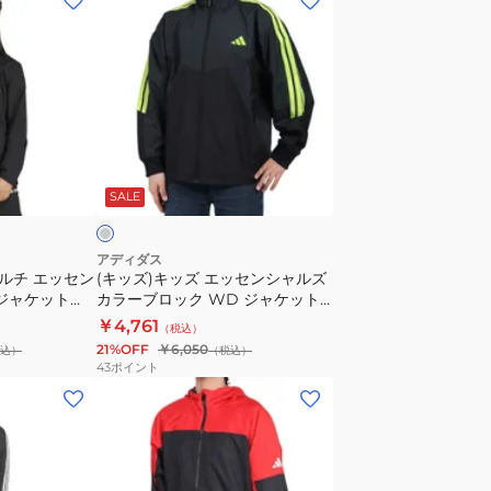
ッ
ズ)
キ
ッ
ズ
エ
ダ
ッ
ー
SALE
セ
ン
シ
アディダス
マルチ エッセン
(キッズ)キッズ エッセンシャルズ
ャ
ンジャケット
カラーブロック WD ジャケット
ル
KCE57-JM2021
￥4,761
（税込）
ズ
21%OFF
￥6,050
込）
（税込）
カ
43
ポイント
ラ
(キ
ー
ッ
ブ
ズ)
ロ
キ