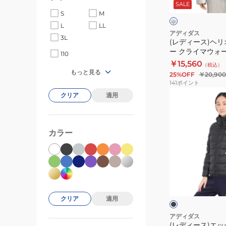
バ
SALE
ニ
ー
ー
S
M
ッ
L
LL
ク
アディダス
3L
(レディース)ヘリ
ホ
ー クライマウォ
110
リ
ケット JYE57-JM
￥15,560
（税込）
デ
もっと見る
25%OFF
￥20,900
ー
141
ポイント
ク
(レ
クリア
適用
ラ
デ
イ
ィ
マ
ー
カラー
ウ
ス)
ォ
エ
ー
ッ
ブ
ム
セ
ラ
ッ
ダ
ン
ク
ク
クリア
適用
ウ
シ
ン
ャ
アディダス
ジ
(レディース)エッ