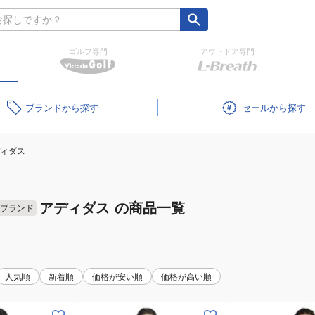
ゴルフ専門
アウトドア専門
ブランド
セール
ィダス
アディダス
の商品一覧
ブランド
人気順
新着順
価格が安い順
価格が高い順
(レ
(メ