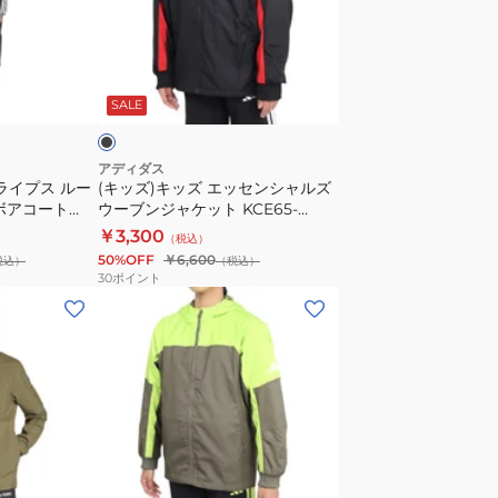
ッ
ッ
ク
ズ
WD
エ
ブ
ジ
ッ
ラ
SALE
ャ
セ
ケ
ン
ッ
シ
アディダス
ライプス ルー
ト
(キッズ)キッズ エッセンシャルズ
ャ
ボアコート
ウーブンジャケット KCE65-
KCE57-
ル
JM4510
￥3,300
JM2021
（税込）
ズ
50%OFF
￥6,600
税込）
（税込）
ウ
30
ポイント
ー
(キ
ブ
ッ
ン
ズ)
ジ
キ
ャ
ッ
ケ
ズ
ッ
エ
カ
ト
ッ
ー