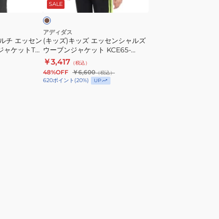
SALE
KCE65-
セ
JM4510
ン
シ
アディダス
マルチ エッセン
(キッズ)キッズ エッセンシャルズ
ャ
ンジャケットT
ウーブンジャケット KCE65-
ル
JM4520
￥3,417
（税込）
ズ
48%OFF
￥6,600
（税込）
ウ
620
ポイント
(
20
%)
UP
ー
ブ
ン
ジ
ャ
ケ
ッ
ト
KCE65-
JM4520