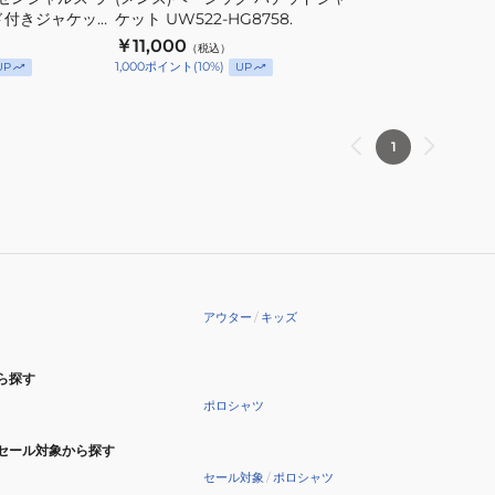
ド
ド付きジャケット
ケット UW522-HG8758.
T
ジ
￥11,000
（税込）
JXW84-
ャ
1,000
ポイント
(
10
%)
UP
UP
KA6926
ケ
ッ
ト
1
UW522-
HG8758.
アウター
/
キッズ
ら探す
ポロシャツ
セール対象から探す
セール対象
/
ポロシャツ