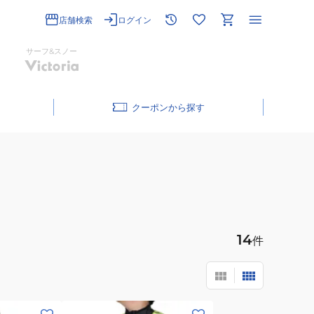
店舗検索
ログイン
サーフ&スノー
クーポン
14
件
(キ