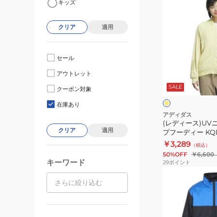
キッズ
デ
ィ
クリア
適用
ー
ス)UV
ニ
セール
ッ
イ
アウトレット
ト
エ
ロ
SALE
フ
クーポン対象
ー
グ
ル
レ
在庫あり
ー
ジ
アディダス
(レディース)UV
ッ
クリア
適用
プフーディー KQD
プ
￥3,289
（税込）
フ
50%OFF
￥6,600
ー
キーワード
29
ポイント
デ
(キ
ィ
ッ
ー
ズ)
KQD90-
キ