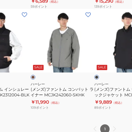
￥6,589
￥15,290
（税込）
（税込）
オ
ジ
59
ポイント
139
ポイント
ー
ャ
(メ
(メ
バ
ケ
ン
ン
ー
ッ
ズ)
ズ)
1/4
ト
フ
フ
ジ
MCJK242016-
ァ
ァ
ッ
NVY
ン
ン
プ
ト
ト
カ
ブ
MCFF242035
ム
ム
ー
ラ
キ
ッ
ウ
SALE
SALE
コ
ウ
ク
ン
ン
ー
バ
ブ
ハーレー
ハーレー
ム インシュレー
(メンズ)ファントム コンバット ラ
(メンズ)ファントム
ッ
ン
2312004-BLK
イナー MCJK242060-SKHK
ックジャケット MCB
ト
ト
BLK
￥11,990
￥9,889
（税込）
（税込）
ラ
ラ
109
ポイント
89
ポイント
イ
ッ
ナ
ク
ー
ジ
1