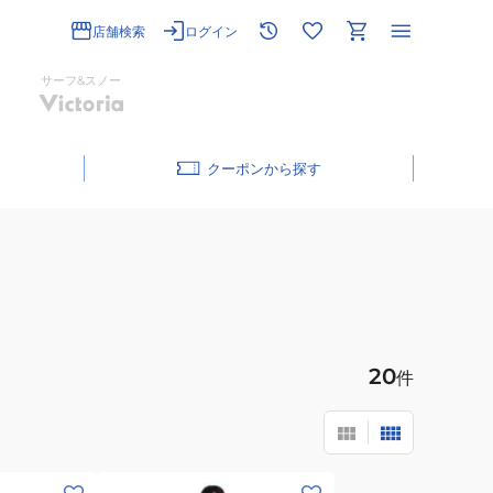
店舗検索
ログイン
サーフ&スノー
クーポン
20
件
(メ