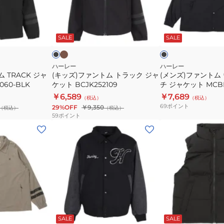
ッ
ン
ン
ト
ト
ト
モ
ブ
ブ
MCBR242069-
カ
ム
ム
ラ
ラ
チ
SKHK
ッ
ッ
ッ
SALE
SALE
ト
ウ
ャ
ク
ク
ラ
ー
ッ
ブ
ハーレー
ハーレー
 TRACK ジャ
(キッズ)ファントム トラック ジャ
(メンズ)ファントム
ク
ン
060-BLK
ケット BCJK252109
チ ジャケット MCBR
ジ
コ
BLK
￥6,589
￥7,689
（税込）
（税込）
ャ
ー
69
ポイント
29%OFF
￥9,350
（税込）
（税込）
ケ
チ
59
ポイント
ッ
ジ
(メ
(メ
ト
ャ
ン
ン
BCJK252109
ケ
ズ)
ズ)
ッ
デ
フ
ト
ニ
ァ
MCBR242068-
ム
ン
BLK
ヴ
ト
ブ
ブ
ァ
ム
ラ
ラ
ッ
ッ
ッ
SALE
SALE
ー
パ