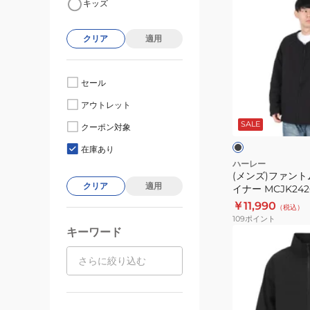
キッズ
ン
ズ)
クリア
適用
フ
ァ
ン
セール
ト
ブ
アウトレット
ム
ラ
ッ
SALE
コ
クーポン対象
ク
ャ
ン
在庫あり
バ
ハーレー
(メンズ)ファント
ッ
クリア
適用
イナー MCJK242
ト
￥11,990
（税込）
ラ
109
ポイント
イ
キーワード
(メ
ナ
ン
ー
ズ)
MCJK242060-
フ
BLK
ァ