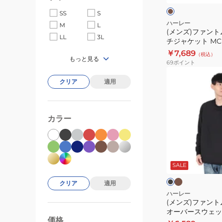
ャ
ク
ー
SS
S
ブ
ハーレー
M
L
(メンズ)ファント
ン
LL
3L
チジャケット MCB
コ
SKHK
￥7,689
（税込）
ー
もっと見る
69
ポイント
チ
(メ
ジ
クリア
適用
ン
ャ
ズ)
ケ
フ
ッ
カラー
ァ
ト
ン
MCBR242068-
ト
モ
ブ
SKHK
カ
ム
ラ
チ
ッ
SALE
ウ
ャ
ク
ク
ー
クリア
適用
ブ
ハーレー
(メンズ)ファント
ン
オーバースウェッ
プ
価格
MCBR242070
99000
0