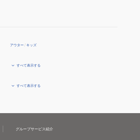
ケ
ッ
ト
MCJK252058-
BRW
アウター
/
キッズ
すべて表示する
すべて表示する
グループサービス紹介