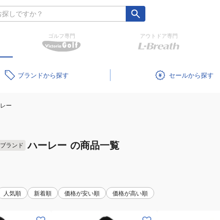
ゴルフ専門
アウトドア専門
ブランド
セール
レー
ハーレー
の商品一覧
ブランド
人気順
新着順
価格が安い順
価格が高い順
(メ
(メ