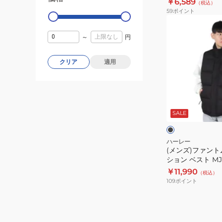
￥6,589
（税込）
ル
59
ポイント
オ
(メ
ー
ン
～
円
バ
ズ)
ー
フ
クリア
適用
ス
ァ
ウ
ン
ェ
ト
ブ
ッ
ム
ラ
ト
ッ
SALE
イ
ク
MCBR242070
ン
シ
ハーレー
(メンズ)ファント
ュ
ション ベスト MJK
レ
￥11,990
（税込）
ー
109
ポイント
シ
ョ
ン