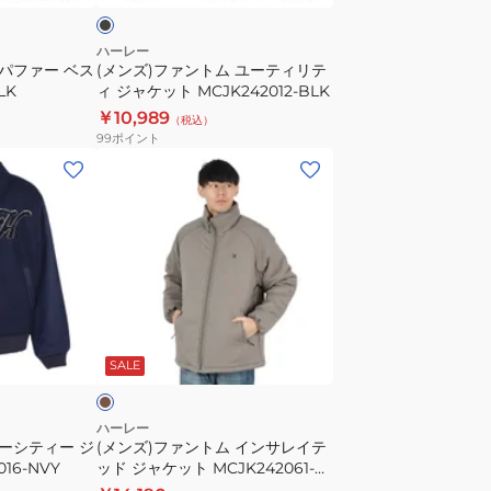
ー
テ
ハーレー
 パファー ベス
(メンズ)ファントム ユーティリテ
ィ
LK
ィ ジャケット MCJK242012-BLK
リ
￥10,989
（税込）
テ
99
ポイント
ィ
(メ
ジ
ン
ャ
ズ)
ケ
フ
ッ
ァ
ト
ン
MCJK242012-
ト
モ
BLK
ム
カ
SALE
イ
ン
サ
ハーレー
ァーシティー ジ
(メンズ)ファントム インサレイテ
レ
16-NVY
ッド ジャケット MCJK242061-
イ
SKHK