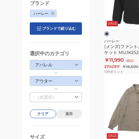
ン
ブランド
ト
ブ
ハーレー
ム
ラ
ッ
SALE
TRACK
ク
ク
ブランドで絞り込む
ジ
ャ
ハーレー
(メンズ)ファントム
ケ
ケット MUJK252
選択中のカテゴリ
ッ
￥11,990
（税込）
ト
アパレル
27%OFF
￥16,500
MUJK252060-
109
ポイント
BLK
(メ
アウター
ン
ズ)
（未選択）
フ
ァ
クリア
適用
ン
ト
モ
ム
カ
チ
SALE
サイズ
ウ