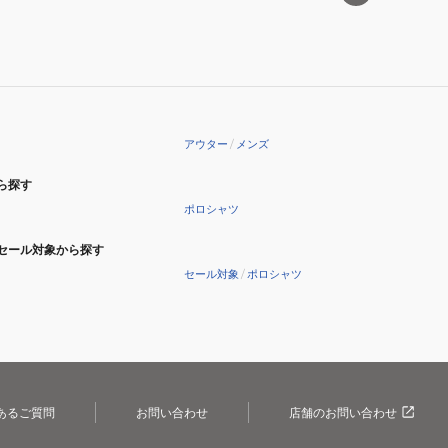
MCJK242060-
ャ
SKHK
ケ
ッ
ト
MCBR242069-
BLK
アウター
/
メンズ
ら探す
ポロシャツ
セール対象から探す
セール対象
/
ポロシャツ
あるご質問
お問い合わせ
店舗のお問い合わせ