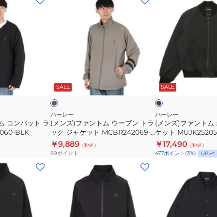
ン
ン
ズ)
ズ)
フ
フ
ァ
ァ
ン
ン
ト
ト
モ
ブ
ム
ム
カ
ラ
チ
ッ
ッ
SALE
SALE
ウ
ボ
ク
ク
ー
ン
ブ
バ
ハーレー
ハーレー
ム コンバット ラ
(メンズ)ファントム ウーブン トラ
(メンズ)ファントム
ン
ー
060-BLK
ック ジャケット MCBR242069-
ケット MUJK25205
ト
ジ
SKHK
￥9,889
￥17,490
（税込）
（税込）
ラ
ャ
89
ポイント
477
ポイント
(
3
%)
UP
ッ
ケ
(キ
(メ
ク
ッ
ッ
ン
ジ
ト
ズ)
ズ)
ャ
MUJK252057-
フ
フ
ケ
BLK
ァ
ァ