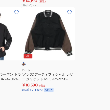
￥14,190
（税込）
テ
129
ポイント
ッ
(メ
ド
ン
ジ
ズ)
ャ
ア
ケ
ー
ッ
テ
ト
ィ
ブ
MCJK242061-
フ
ラ
SKHK
SALE
ィ
シ
ャ
ハーレー
 ウーブン トラ
(メンズ)アーティフィシャル レザ
ル
R242069-
ー ジャケット MCJK252058-
レ
BRW
￥18,590
（税込）
ザ
507
ポイント
(
3
%)
UP
ー
ジ
ャ