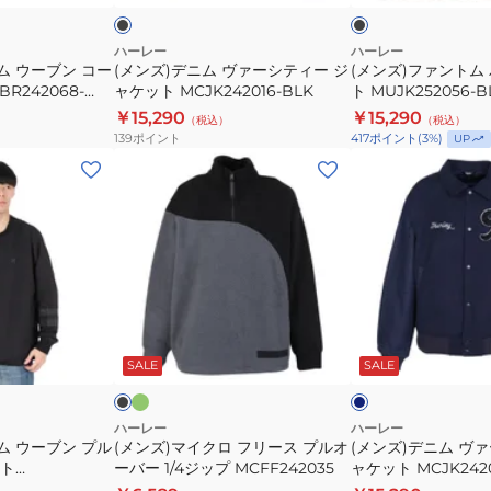
ク
ク
シ
フ
テ
ァ
ハーレー
ハーレー
ム ウーブン コー
(メンズ)デニム ヴァーシティー ジ
(メンズ)ファントム
ィ
ー
R242068-
ャケット MCJK242016-BLK
ト MUJK252056-B
ー
ベ
￥15,290
￥15,290
（税込）
（税込）
ジ
ス
139
ポイント
417
ポイント
(
3
%)
UP
ャ
ト
(メ
(メ
ケ
MUJK252056-
ン
ン
ッ
BLK
ズ)
ズ)
ト
マ
デ
MCJK242016-
イ
ニ
BLK
ク
ム
ロ
ヴ
オ
ブ
ネ
リ
フ
ァ
ラ
イ
ー
ッ
ビ
チ
SALE
SALE
リ
ー
ブ
ー
ャ
ー
シ
ス
テ
ハーレー
ハーレー
ム ウーブン プル
(メンズ)マイクロ フリース プルオ
(メンズ)デニム ヴ
プ
ィ
ト
ーバー 1/4ジップ MCFF242035
ャケット MCJK2420
ル
ー