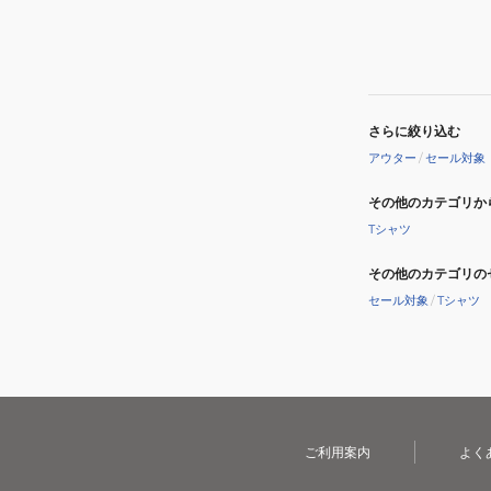
ベ
ス
ト
MJK2312004-
BLK
さらに絞り込む
アウター
/
セール対象
その他のカテゴリか
Tシャツ
その他のカテゴリの
セール対象
/
Tシャツ
ご利用案内
よく