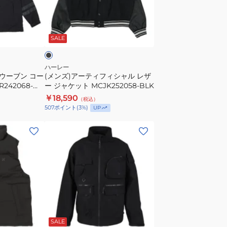
テ
ィ
ブ
フ
ラ
SALE
ィ
シ
ャ
ハーレー
 ウーブン コー
(メンズ)アーティフィシャル レザ
ル
242068-
ー ジャケット MCJK252058-BLK
レ
￥18,590
（税込）
ザ
507
ポイント
(
3
%)
UP
ー
ジ
(メ
ャ
ン
ケ
ズ)
ッ
フ
ト
ァ
MCJK252058-
ン
BLK
ト
ブ
ム
ラ
SALE
ユ