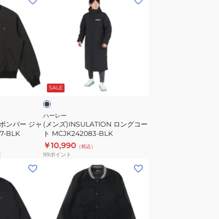
ン
ズ)INSULATION
ロ
ン
グ
コ
ブ
ー
ラ
SALE
ト
MCJK242083-
BLK
ハーレー
 ボンバー ジャ
(メンズ)INSULATION ロングコー
7-BLK
ト MCJK242083-BLK
￥10,990
（税込）
99
ポイント
(メ
ン
ズ)
ア
ー