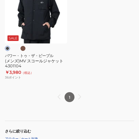
ズ)MV
ス
コ
ー
カ
ル
ジ
SALE
ャ
ケ
パワー・トゥ・ザ・ピープル
ッ
(メンズ)MV スコールジャケット
4301104
ト
￥3,980
（税込）
4301104
36
ポイント
1
さらに絞り込む
アウター
/
セール対象