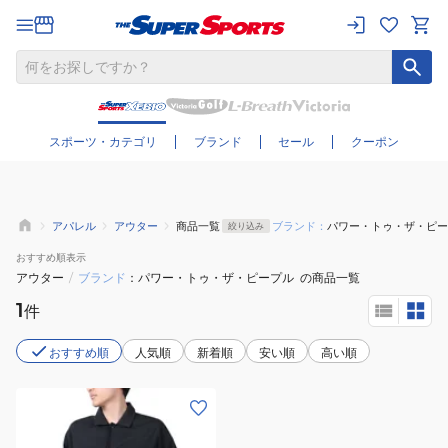
さらに絞り込む
スポーツ・カテゴリ
ブランド
セール
クーポン
アパレル
アウター
商品一覧
ブランド：
パワー・トゥ・ザ・ピー
絞り込み
おすすめ
順表示
アウター
/
ブランド
パワー・トゥ・ザ・ピープル
の商品一覧
1
件
おすすめ順
人気順
新着順
安い順
高い順
(メ
ン