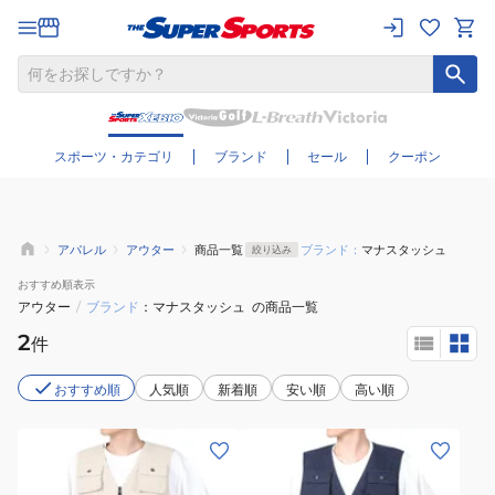
さらに絞り込む
スポーツ・カテゴリ
ブランド
セール
クーポン
アパレル
アウター
商品一覧
ブランド：
マナスタッシュ
絞り込み
おすすめ
順表示
アウター
/
ブランド
マナスタッシュ
の商品一覧
2
件
おすすめ順
人気順
新着順
安い順
高い順
(メ
(メ
ン
ン