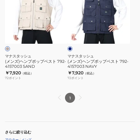
ズ)
ズ)
ヘ
ヘ
ン
ン
プ
プ
ネ
ポ
ポ
イ
ッ
ッ
ビ
ー
プ
プ
ベ
ベ
マナスタッシュ
マナスタッシュ
ス
ス
(メンズ)ヘンプポップベスト 792-
(メンズ)ヘンプポップベスト 792-
4157003 SAND
4157003 NAVY
ト
ト
￥7,920
￥7,920
（税込）
（税込）
792-
792-
72
ポイント
72
ポイント
4157003
4157003
SAND
NAVY
1
さらに絞り込む
アウター
/
メンズ