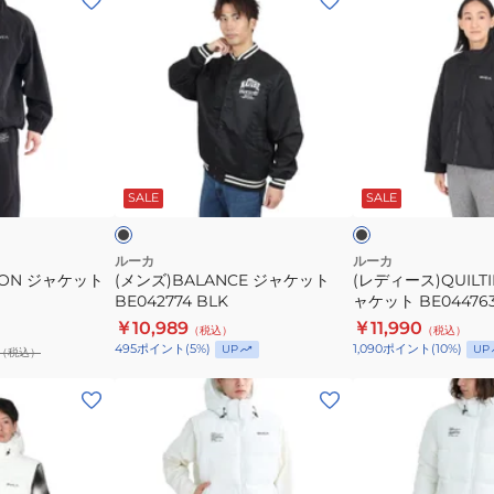
ン
デ
ズ)BALANCE
ィ
ジ
ー
ャ
ス)QUILTING
ケ
SHIRT
ッ
ジ
ブ
ブ
ト
ャ
ラ
ラ
ッ
ッ
SALE
SALE
ホ
BE042774
ケ
ク
ワ
BLK
ッ
イ
ト
ト
ルーカ
ルーカ
YLON ジャケット
(メンズ)BALANCE ジャケット
(レディース)QUILTI
BE044763
BE042774 BLK
ャケット BE044763
BLK
￥10,989
￥11,990
（税込）
（税込）
495
ポイント
(
5
%)
1,090
ポイント
(
10
%)
UP
UP
（税込）
(メ
(メ
ン
ン
ズ、
ズ、
レ
レ