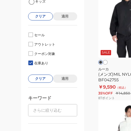
キッズ
ン
ズ)MIL
クリア
適用
NYLON
ジ
ャ
セール
ケ
シ
ブ
アウトレット
ル
ッ
ラ
バ
ッ
SALE
ト
クーポン対象
ー
ク
ク
BF042755
ホ
在庫あり
ワ
ルーカ
イ
(メンズ)MIL N
ト
クリア
適用
BF042755
￥9,590
（税込）
35%OFF
￥14,850
キーワード
87
ポイント
(メ
ン
ズ)PUFFER
ベ