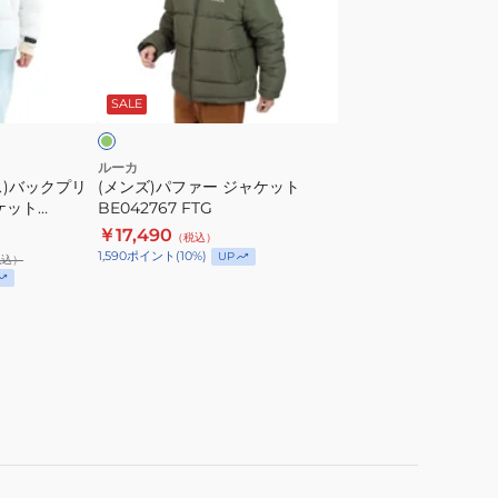
フ
ァ
ー
オ
ジ
リ
SALE
ャ
ケ
ッ
ルーカ
ス)バックプリ
(メンズ)パファー ジャケット
ト
ケット
BE042767 FTG
BE042767
￥17,490
（税込）
FTG
1,590
ポイント
(
10
%)
UP
税込）