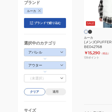
ス
ブランド
ト
ルーカ
BE042768
ブ
ホ
ラ
ワ
ッ
ブランドで絞り込む
SALE
イ
ク
ト
ト
ルーカ
(メンズ)PUFFE
選択中のカテゴリ
BE042768
アパレル
￥15,290
（税込）
139
ポイント
アウター
（未選択）
クリア
適用
サイズ