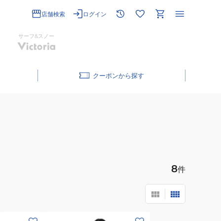
店舗検索
ログイン
サーフ&スノー
クーポン
8
件
(レ