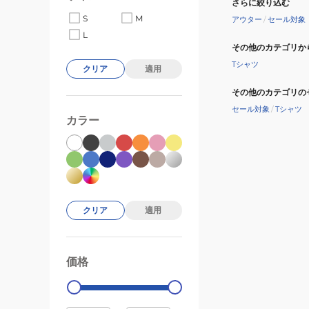
さらに絞り込む
S
M
アウター
/
セール対象
L
その他のカテゴリか
Tシャツ
クリア
適用
その他のカテゴリの
セール対象
/
Tシャツ
カラー
クリア
適用
価格
99000
0