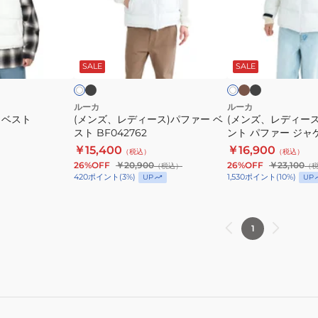
デ
デ
ィ
ィ
ー
ー
ブ
カ
ブ
ホ
ホ
ラ
ー
ラ
ス)
ス)
ワ
ワ
ッ
キ
ッ
ー
SALE
SALE
イ
イ
パ
バ
ク
ク
ブ
ト
フ
ッ
ァ
ク
ルーカ
ルーカ
R ベスト
(メンズ、レディース)パファー ベ
(メンズ、レディー
ー
プ
スト BF042762
ント パファー ジャ
ベ
リ
BF042760
￥15,400
￥16,900
（税込）
（税込）
ス
ン
26%OFF
￥20,900
26%OFF
￥23,100
（税込）
（
ト
ト
420
ポイント
(
3
%)
1,530
ポイント
(
10
%)
UP
UP
BF042762
パ
フ
ァ
1
ー
ジ
ャ
ケ
ッ