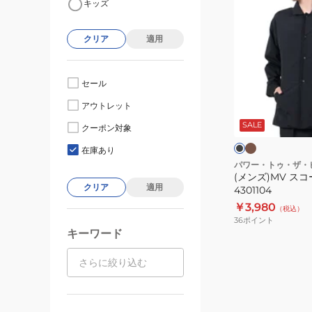
キッズ
ン
ズ)MV
クリア
適用
ス
コ
ー
セール
ル
カ
ブ
アウトレット
ー
ジ
ラ
キ
ッ
SALE
ャ
クーポン対象
ク
ケ
在庫あり
ッ
パワー・トゥ・ザ・
(メンズ)MV ス
ト
クリア
適用
4301104
4301104
￥3,980
（税込）
36
ポイント
キーワード