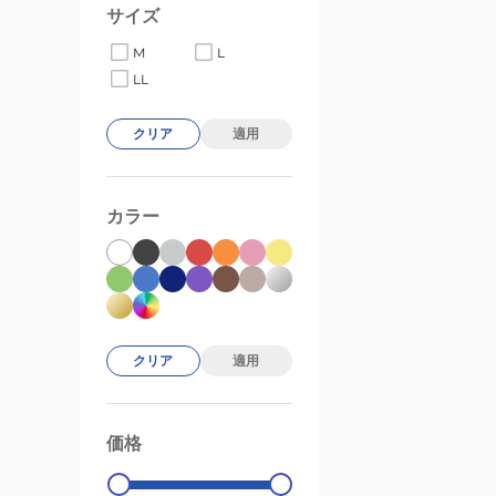
サイズ
M
L
LL
クリア
適用
カラー
クリア
適用
価格
99000
0