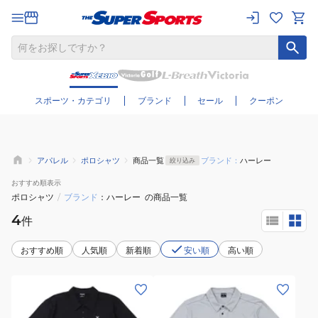
さらに絞り込む
スポーツ・カテゴリ
ブランド
セール
クーポン
アパレル
ポロシャツ
商品一覧
ブランド：
ハーレー
絞り込み
おすすめ
順表示
ポロシャツ
/
ブランド
ハーレー
の商品一覧
4
件
おすすめ順
人気順
新着順
安い順
高い順
(メ
(メ
ン
ン