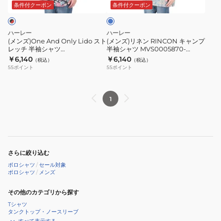
ト
キ
ー
条件付クーポン
条件付クーポン
レ
ャ
ッ
ン
ハーレー
ハーレー
チ
プ
(メンズ)One And Only Lido スト
(メンズ)リネン RINCON キャンプ
レッチ 半袖シャツ
半袖シャツ MVS0005870-
半
半
MVS0005570-H014
H3018
￥6,140
￥6,140
（税込）
（税込）
袖
袖
55
ポイント
55
ポイント
シ
シ
ャ
ャ
ツ
ツ
1
MVS0005570-
MVS0005870-
H014
H3018
さらに絞り込む
ポロシャツ
/
セール対象
ポロシャツ
/
メンズ
その他のカテゴリから探す
Tシャツ
タンクトップ・ノースリーブ