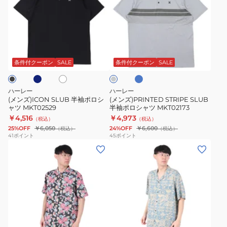
ズ)ICON
ズ)PRINTED
SLUB
STRIPE
半
SLUB
袖
半
ネ
マ
ホ
グ
ポ
袖
リ
ワ
レ
ー
ロ
ポ
イ
ー
条件付クーポン
SALE
条件付クーポン
SALE
ン
ト
シ
ロ
ブ
ャ
シ
ル
ハーレー
ハーレー
ー
ツ
ャ
(メンズ)ICON SLUB 半袖ポロシ
(メンズ)PRINTED STRIPE SLUB
ャツ MKT02529
半袖ポロシャツ MKT02173
MKT02529
ツ
￥4,516
￥4,973
（税込）
（税込）
MKT02173
25%OFF
￥6,050
24%OFF
￥6,600
（税込）
（税込）
41
ポイント
45
ポイント
(メ
(メ
ン
ン
ズ)One
ズ)
And
リ
Only
ネ
Lido
ン
ブ
ス
RINCON
ル