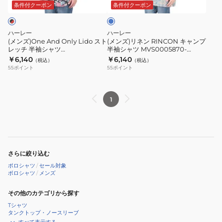
ト
キ
ー
条件付クーポン
条件付クーポン
レ
ャ
ッ
ン
ハーレー
ハーレー
チ
プ
(メンズ)One And Only Lido スト
(メンズ)リネン RINCON キャンプ
レッチ 半袖シャツ
半袖シャツ MVS0005870-
半
半
MVS0005570-H014
H3018
￥6,140
￥6,140
（税込）
（税込）
袖
袖
55
ポイント
55
ポイント
シ
シ
ャ
ャ
ツ
ツ
1
MVS0005570-
MVS0005870-
H014
H3018
さらに絞り込む
ポロシャツ
/
セール対象
ポロシャツ
/
メンズ
その他のカテゴリから探す
Tシャツ
タンクトップ・ノースリーブ