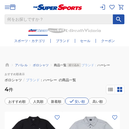
さらに絞り込む
スポーツ・カテゴリ
ブランド
セール
クーポン
アパレル
ポロシャツ
商品一覧
ブランド：
ハーレー
絞り込み
おすすめ
順表示
ポロシャツ
/
ブランド
ハーレー
の商品一覧
4
件
おすすめ順
人気順
新着順
安い順
高い順
(メ
(メ
ン
ン