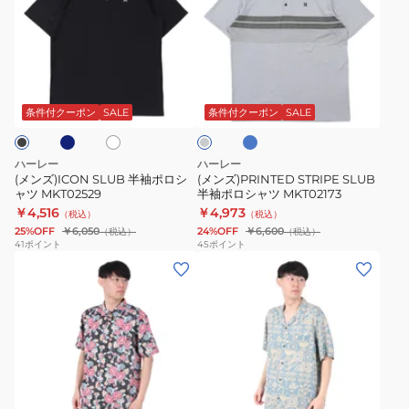
ズ)ICON
ズ)PRINTED
SLUB
STRIPE
半
SLUB
袖
半
ネ
マ
ホ
グ
ポ
袖
リ
ワ
レ
ー
ロ
ポ
イ
ー
条件付クーポン
SALE
条件付クーポン
SALE
ン
ト
シ
ロ
ブ
ャ
シ
ル
ハーレー
ハーレー
ー
ツ
ャ
(メンズ)ICON SLUB 半袖ポロシ
(メンズ)PRINTED STRIPE SLUB
ャツ MKT02529
半袖ポロシャツ MKT02173
MKT02529
ツ
￥4,516
￥4,973
（税込）
（税込）
MKT02173
25%OFF
￥6,050
24%OFF
￥6,600
（税込）
（税込）
41
ポイント
45
ポイント
(メ
(メ
ン
ン
ズ)One
ズ)
And
リ
Only
ネ
Lido
ン
ブ
ス
RINCON
ル