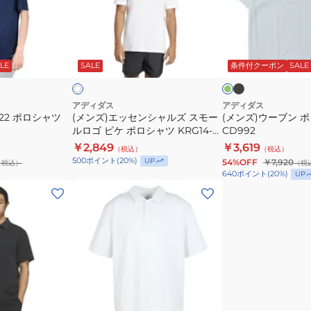
ッ
ー
セ
ブ
ン
ン
ブ
ミ
ホ
ラ
シ
ポ
ン
ワ
ッ
ト
ジ
LE
SALE
条件付クーポン
SALE
イ
ャ
ロ
ク
ュ
ル
シ
ズ
ャ
アディダス
アディダス
a 22 ポロシャツ
(メンズ)エッセンシャルズ スモー
(メンズ)ウーブン 
ス
ツ
ルロゴ ピケ ポロシャツ KRG14-
CD992
モ
CD992
JE9020
￥2,849
￥3,619
（税込）
（税込）
ー
500
ポイント
(
20
%)
UP
54%OFF
￥7,920
（税込）
（税
ル
640
ポイント
(
20
%)
UP
ロ
(メ
ゴ
ン
ピ
ズ)ACE
ケ
半
ポ
袖
ロ
ポ
シ
ロ
ブ
ア
ホ
ャ
ラ
イ
シ
ワ