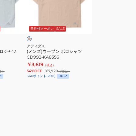
ー
ブ
ン
ベ
ポ
ー
条件付クーポン
SALE
ロ
シ
ャ
アディダス
ポロシャツ
(メンズ)ウーブン ポロシャツ
ツ
CD992-KA8356
CD992-
￥3,619
（税込）
KA8356
54%OFF
￥7,920
込）
（税込）
640
ポイント
(
20
%)
UP