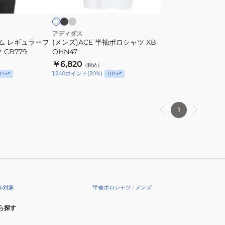
ッ
ス
イ
ツ
ャ
ク
グ
KRG14-
ツ
レ
JE9020
XB
アディダス
ム レギュラーフ
(メンズ)ACE 半袖ポロシャツ XB
OHN47
CB779
OHN47
￥6,820
（税込）
1,240
ポイント
(
20
%)
P
UP
1
ル対象
半袖ポロシャツ
/
メンズ
ら探す