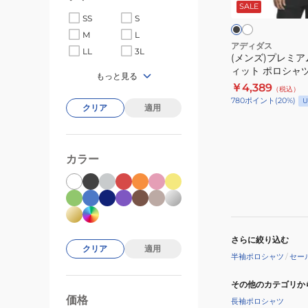
イ
ッ
SALE
レ
ト
ク
SS
S
ト
ギ
M
L
ー
ュ
アディダス
LL
3L
(メンズ)プレミア
ラ
ィット ポロシャツ 
ー
もっと見る
￥4,389
（税込）
フ
780
ポイント
(
20
%)
U
クリア
適用
ィ
ッ
ト
カラー
ポ
ロ
シ
ャ
ツ
さらに絞り込む
CB779
クリア
適用
半袖ポロシャツ
/
セー
その他のカテゴリか
価格
99000
0
長袖ポロシャツ