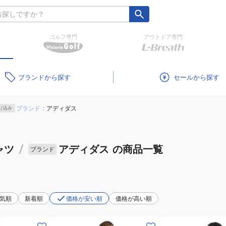
ゴルフ専門
アウトドア専門
ブランド
セール
ブランド：
アディダス
り込み
ャツ
/
アディダス
の商品一覧
ブランド
気順
新着順
価格が安い順
価格が高い順
(メ
(メ