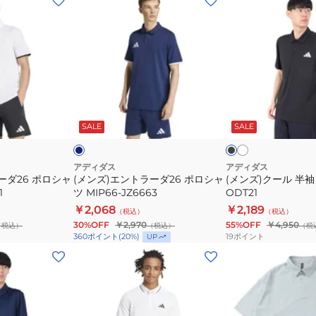
ン
ン
ズ)
ズ)
エ
ク
ン
ー
ト
ル
ラ
半
ホ
ネ
ブ
ワ
ー
袖
イ
ラ
イ
ビ
ッ
ー
SALE
SALE
ダ
ポ
ト
ク
26
ロ
ポ
シ
アディダス
アディダス
ーダ26 ポロシャ
(メンズ)エントラーダ26 ポロシャ
(メンズ)クール 半
ロ
ャ
1
ツ MIP66-JZ6663
ODT21
シ
ツ
￥2,068
￥2,189
（税込）
（税込）
ャ
ODT21
30%OFF
￥2,970
55%OFF
￥4,950
（税込）
（税込）
（税
ツ
19
ポイント
360
ポイント
(
20
%)
UP
MIP66-
(メ
(メ
JZ6663
ン
ン
ズ)
ズ)
エ
ウ