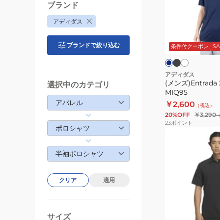
ポ
ブランド
ロ
アディダス
シ
ブ
ホ
ネ
ラ
ワ
ャ
イ
ッ
イ
ブランドで絞り込む
ビ
条件付クーポン
SA
ツ
ク
ト
ー
ト
MIQ95
アディダス
(メンズ)Entrad
選択中のカテゴリ
MIQ95
アパレル
￥2,600
（税込）
20%OFF
￥3,290
23
ポイント
ポロシャツ
(メ
ン
半袖ポロシャツ
ズ)
プ
レ
クリア
適用
ミ
ア
ホ
ブ
ワ
ム
サイズ
ラ