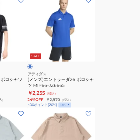
ン
ズ)
エ
ン
ト
ラ
ブ
ー
ル
SALE
ダ
26
ポ
アディダス
袖 ポロシャツ
(メンズ)エントラーダ26 ポロシャ
ロ
ツ MIP66-JZ6665
シ
￥2,255
（税込）
ャ
24%OFF
￥2,970
込）
（税込）
ツ
400
ポイント
(
20
%)
UP
MIP66-
(メ
JZ6665
ン
ズ)
ウ