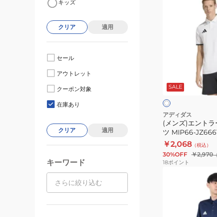
キッズ
ン
ズ)
クリア
適用
エ
ン
ト
セール
ラ
ホ
アウトレット
ー
ワ
SALE
イ
ダ
クーポン対象
ー
ト
26
在庫あり
ポ
アディダス
(メンズ)エントラ
ロ
クリア
適用
ツ MIP66-JZ666
シ
￥2,068
（税込）
ャ
30%OFF
￥2,970
ツ
キーワード
18
ポイント
MIP66-
(メ
JZ6661
ン
ズ)Entrada
22