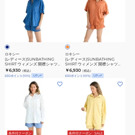
ィ
ィ
ー
ー
ス)SUNBATHING
ス)SUNBATHING
SHIRT
SHIRT
オ
ウ
ウ
レ
ィ
ィ
ン
ジ
メ
メ
ン
ン
ロキシー
ロキシー
ズ
ズ
(レディース)SUNBATHING
(レディース)SUNBATHING
SHIRT ウィメンズ 開襟シャツ
SHIRT ウィメンズ 開襟シャツ
開
開
25SURDK252037NVY
25SURDK252037PER
￥6,930
￥6,930
（税込）
（税込）
襟
襟
UP
UP
630
ポイント
(
10
%)
630
ポイント
(
10
%)
シ
シ
(レ
(レ
ャ
ャ
デ
デ
ツ
ツ
ィ
ィ
25SURDK252037NVY
25SURDK252037PER
ー
ー
ス)SWEET
ス)SWEET
HEAVEN
HEAVEN
イ
オ
オ
エ
ー
ー
ロ
条件付クーポン
条件付クーポン
SALE