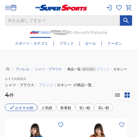
さらに絞り込む
スポーツ・カテゴリ
ブランド
セール
クーポン
アパレル
シャツ・ブラウス
商品一覧
ブランド：
ロキシー
絞り込み
おすすめ
順表示
シャツ・ブラウス
/
ブランド
ロキシー
の商品一覧
4
件
おすすめ順
人気順
新着順
安い順
高い順
(レ
(レ
デ
デ