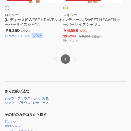
ー
バ
バ
ー
ー
ロキシー
ロキシー
サ
サ
(レディース)SWEET HEAVEN オ
(レディース)SWEET HEAVEN オ
ーバーサイズシャツ
ーバーサイズシャツ
イ
イ
25SPRLY251030WHT
25SPRLY251030CIT
￥9,350
￥6,589
（税込）
（税込）
ズ
ズ
UP
1,275
ポイント
(
15
%)
29%OFF
￥9,350
（税込）
シ
シ
59
ポイント
ャ
ャ
ツ
ツ
1
25SPRLY251030WHT
25SPRLY251030CIT
さらに絞り込む
シャツ・ブラウス
/
セール対象
シャツ・ブラウス
/
レディース
その他のカテゴリから探す
Tシャツ
ポロシャツ