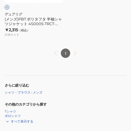
BLK
BLU
半
袖
デュアリグ
シ
(メンズ)PBT ポリタフタ 半袖シャ
ツジャケット 4S0005-TRCT-
ャ
863EG GRY
￥2,315
（税込）
ツ
21
ポイント
ジ
ャ
ケ
1
ッ
ト
4S0005-
TRCT-
さらに絞り込む
863EG
シャツ・ブラウス
/
メンズ
GRY
その他のカテゴリから探す
Tシャツ
ポロシャツ
すべて表示する