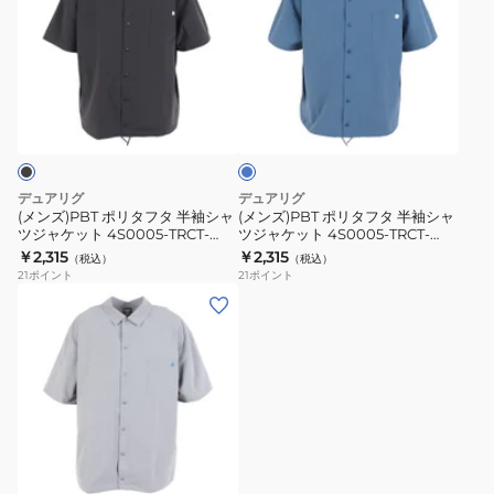
ズ)PBT
ズ)PBT
ポ
ポ
リ
リ
タ
タ
ブ
フ
フ
ル
タ
タ
ー
半
半
袖
袖
デュアリグ
デュアリグ
シ
シ
(メンズ)PBT ポリタフタ 半袖シャ
(メンズ)PBT ポリタフタ 半袖シャ
ツジャケット 4S0005-TRCT-
ツジャケット 4S0005-TRCT-
ャ
ャ
863EG BLK
863EG BLU
￥2,315
￥2,315
（税込）
（税込）
ツ
ツ
21
ポイント
21
ポイント
ジ
ジ
(メ
ャ
ャ
ン
ケ
ケ
ズ)PBT
ッ
ッ
ポ
ト
ト
リ
4S0005-
4S0005-
タ
TRCT-
TRCT-
フ
863EG
863EG
タ