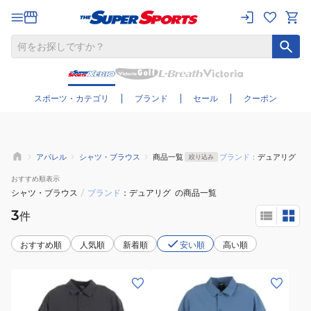
さらに絞り込む
スポーツ・カテゴリ
ブランド
セール
クーポン
アパレル
シャツ・ブラウス
商品一覧
ブランド：
デュアリグ
絞り込み
おすすめ
順表示
シャツ・ブラウス
/
ブランド
デュアリグ
の商品一覧
3
件
おすすめ順
人気順
新着順
安い順
高い順
(メ
(メ
ン
ン