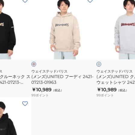
ン
ン
ズ)UNITED
ズ)UNITED
フ
ク
ー
ル
デ
ー
ィ
ネ
サ
グ
2421-
ッ
ン
レ
ド
ー
ッ
07213-
ク
ク
01963
ス
ウ
ス
ウェイステッドパリス
ウェイステッドパリス
D クルーネック ス
(メンズ)UNITED フーディ 2421-
(メンズ)UNITED 
ェ
1-07213-
07213-01963
ウェットシャツ 2421-
ッ
02102
￥10,989
￥10,989
（税込）
（税込）
ト
99
ポイント
99
ポイント
シ
ャ
ツ
2421-
07213-