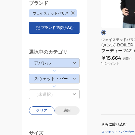
02100
ッ
ブランド
プ
ブ
ウェイステッドパリス
フ
ラ
ッ
ー
ク
ブランドで絞り込む
デ
ィ
ウェイステッドパリ
(メンズ)BOILER
ー
フーディー 2421-0
選択中のカテゴリ
2421-
￥15,664
（税込）
07213-
アパレル
142
ポイント
02700
スウェット・パーカー
（未選択）
クリア
適用
さらに絞り込む
スウェット・パーカー
サイズ