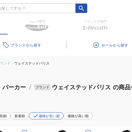
ゴルフ専門
アウトドア専門
ブランド
セール
ランド：
ウェイステッドパリス
・パーカー
/
ウェイステッドパリス
の商品
ブランド
気順
新着順
価格が安い順
価格が高い順
(メ
(メ