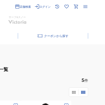
店舗検索
ログイン
サーフ&スノー
クーポン
一覧
5
件
(メ