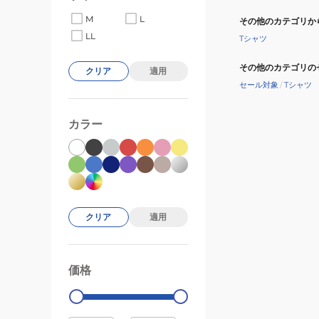
M
L
その他のカテゴリか
LL
Tシャツ
その他のカテゴリの
クリア
適用
セール対象
/
Tシャツ
カラー
クリア
適用
価格
99000
0