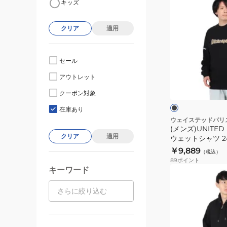
キッズ
ン
ズ)UNITED
クリア
適用
ク
ル
ー
セール
ネ
ブ
アウトレット
ッ
ラ
ッ
ク
クーポン対象
ク
ベ
ス
ー
在庫あり
ジ
ウ
ウェイステッドパリ
ュ
(メンズ)UNITE
ェ
クリア
適用
ウェットシャツ 242
ッ
02100
￥9,889
（税込）
ト
89
ポイント
シ
キーワード
(メ
ャ
ン
ツ
ズ)BOILER
2421-
RESET
07213-
ジ