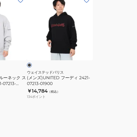
ン
ズ)UNITED
フ
ー
デ
ィ
ブ
2421-
ラ
07213-
01900
ウェイステッドパリス
クルーネック ス
(メンズ)UNITED フーディ 2421-
07213-
07213-01900
￥14,784
（税込）
134
ポイント