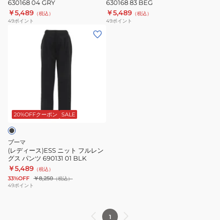
630168 04 GRY
630168 83 BEG
630168
630168
￥5,489
￥5,489
（税込）
（税込）
04
83
49
ポイント
49
ポイント
GRY
BEG
(レ
デ
ィ
ー
ス)ESS
ニ
ッ
ト
20%OFFクーポン
SALE
フ
ル
プーマ
レ
(レディース)ESS ニット フルレン
グス パンツ 690131 01 BLK
ン
￥5,489
（税込）
グ
33%OFF
￥8,250
（税込）
ス
49
ポイント
パ
ン
1
ツ