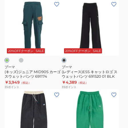
ト
(キ
(レ
パ
ッ
デ
ン
ズ)
ィ
ツ
ジ
ー
FL
ュ
ス)ESS
691148
ニ
キ
ラ
ブ
75
ア
ャ
ラ
DGRN
MID90S
ッ
ッ
20%OFFクーポン
SALE
20%OFFクーポン
SALE
ク
カ
ト
ー
ロ
プーマ
プーマ
ゴ
ゴ
(キッズ)ジュニア MID90S カーゴ
(レディース)ESS キャットロゴ ス
スウェットパンツ 691174
ウェットパンツ 691520 01 BLK
ス
ス
￥3,949
￥4,389
（税込）
（税込）
ウ
ウ
35
ポイント
39
ポイント
ェ
ェ
(メ
(メ
ッ
ッ
ン
ン
ト
ト
ズ)GV
ズ)MWQ
パ
パ
ウ
ス
ン
ン
ー
ウ
ツ
ツ
ブ
ェ