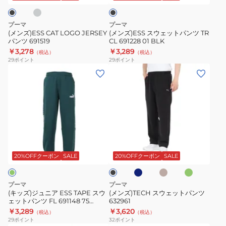
ト
ク
ツ
パ
パ
691519
ン
プーマ
プーマ
ン
ツ
(メンズ)ESS CAT LOGO JERSEY
(メンズ)ESS スウェットパンツ TR
ツ
パンツ 691519
CL 691228 01 BLK
TR
￥3,278
￥3,289
687796
（税込）
（税込）
CL
29
ポイント
29
ポイント
691228
(キ
(メ
01
ッ
ン
BLK
ズ)
ズ)TECH
ジ
ス
ュ
ウ
ニ
ェ
ネ
ベ
ミ
ブ
ア
ッ
イ
ー
ン
ラ
ビ
ジ
ト
ESS
ト
ッ
20%OFFクーポン
SALE
20%OFFクーポン
SALE
ー
ュ
ク
TAPE
パ
ス
ン
プーマ
プーマ
ウ
ツ
(キッズ)ジュニア ESS TAPE スウ
(メンズ)TECH スウェットパンツ
ェットパンツ FL 691148 75
632961
ェ
632961
DGRN
￥3,289
￥3,620
（税込）
（税込）
ッ
29
ポイント
32
ポイント