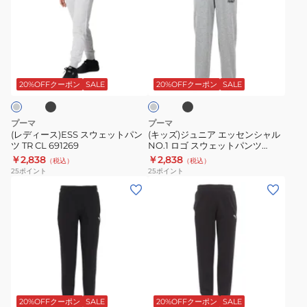
ィ
ズ)
ー
ジ
ス)ESS
ュ
ス
ニ
ブ
ブ
グ
ウ
ア
ラ
レ
ッ
ェ
エ
ー
20%OFFクーポン
SALE
20%OFFクーポン
SALE
ク
ッ
ッ
ト
セ
プーマ
プーマ
パ
ン
(レディース)ESS スウェットパン
(キッズ)ジュニア エッセンシャル
ツ TR CL 691269
NO.1 ロゴ スウェットパンツ
ン
シ
687796
￥2,838
￥2,838
（税込）
（税込）
ツ
ャ
25
ポイント
25
ポイント
TR
ル
(メ
(メ
CL
NO.1
ン
ン
691269
ロ
ズ)ESS
ズ)ESS
ゴ
CAT
ス
ス
LOGO
ウ
ウ
JERSEY
ェ
グ
ブ
ェ
パ
ッ
ラ
ッ
ン
ト
ッ
20%OFFクーポン
SALE
20%OFFクーポン
SALE