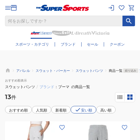
さらに絞り込む
スポーツ・カテゴリ
ブランド
セール
クーポン
アパレル
スウェット・パーカー
スウェットパンツ
商品一覧
絞り込み
おすすめ
順表示
スウェットパンツ
/
ブランド
プーマ
の商品一覧
13
件
おすすめ順
人気順
新着順
安い順
高い順
(レ
(キ
デ
ッ