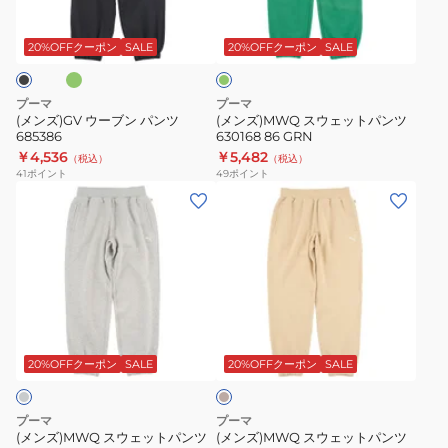
グ
グ
691174
691520
ン
ッ
リ
01
パ
ト
ー
20%OFFクーポン
SALE
20%OFFクーポン
SALE
BLK
ン
ン
パ
ツ
ン
プーマ
プーマ
685386
ツ
(メンズ)GV ウーブン パンツ
(メンズ)MWQ スウェットパンツ
685386
630168 86 GRN
630168
￥4,536
￥5,482
（税込）
（税込）
86
41
ポイント
49
ポイント
GRN
(メ
(メ
ン
ン
ズ)MWQ
ズ)MWQ
ス
ス
ウ
ウ
ェ
ェ
ベ
ッ
ッ
ー
ト
ト
ジ
20%OFFクーポン
SALE
20%OFFクーポン
SALE
ュ
パ
パ
ン
ン
プーマ
プーマ
ツ
ツ
(メンズ)MWQ スウェットパンツ
(メンズ)MWQ スウェットパンツ