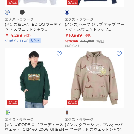
ト
シ
ィ
ッ
ビ
SALE
SALE
ー
シ
ャ
ッ
プ
ャ
ツ
ド
ア
エクストララージ
エクストララージ
ツ
101253012014
ス
ッ
(メンズ)SLANTED OG フーディ
(メンズ)ハーフ ジップ アップ フー
ッド スウェットシャツ
デッド スウェットシャツ
101261012008-
ウ
プ
101253012003
101261012008-NAVY
￥14,298
￥10,989
（税込）
（税込）
PURPLE
ェ
フ
UP
387
ポイント
(
3
%)
26%OFF
￥14,850
（税込）
ッ
ー
99
ポイント
(メ
(メ
ト
デ
ン
ン
シ
ッ
ズ)ROPE
ズ)
ャ
ド
ロ
ク
ツ
ス
ゴ
ラ
101253012003
ウ
フ
ッ
ェ
カ
ー
シ
ッ
ー
デ
ッ
ト
キ
SALE
SALE
ィ
ク
シ
ー
プ
ャ
エクストララージ
エクストララージ
ス
ル
ツ
(メンズ)ROPE ロゴ フーディース
(メンズ)クラッシック プルオーバ
ウェット 101244012006-GREEN
ー フーデッド スウェットシャツ
ウ
オ
101261012008-