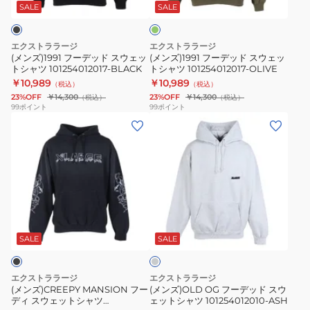
ド
ド
ー
SALE
SALE
ブ
ス
ス
ウ
ウ
エクストララージ
エクストララージ
ェ
ェ
(メンズ)1991 フーデッド スウェッ
(メンズ)1991 フーデッド スウェッ
トシャツ 101254012017-BLACK
トシャツ 101254012017-OLIVE
ッ
ッ
￥10,989
￥10,989
（税込）
（税込）
ト
ト
23%OFF
￥14,300
23%OFF
￥14,300
（税込）
（税込）
シ
シ
99
ポイント
99
ポイント
(メ
(メ
ャ
ャ
ン
ン
ツ
ツ
ズ)CREEPY
ズ)OLD
101254012017-
101254012017-
MANSION
OG
BLACK
OLIVE
フ
フ
ー
ー
グ
デ
デ
レ
ィ
ッ
ー
SALE
SALE
ス
ド
ウ
ス
エクストララージ
エクストララージ
ェ
ウ
(メンズ)CREEPY MANSION フー
(メンズ)OLD OG フーデッド スウ
ディ スウェットシャツ
ェットシャツ 101254012010-ASH
ッ
ェ