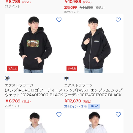
101261012013-CAMO
￥8,789
￥10,989
（税込）
（税込）
ェ
ー
NAVY
79
ポイント
23%OFF
￥14,300
（税込）
ッ
バ
99
ポイント
(メ
(メ
ト
ー
ン
ン
101244012006-
フ
ズ)ROPE
ズ)
GREEN
ー
ロ
マ
デ
ゴ
ル
ッ
フ
チ
ド
ブ
ー
エ
ス
ラ
デ
ン
ウ
ッ
SALE
SALE
ク
ィ
ブ
ェ
ー
レ
ッ
エクストララージ
エクストララージ
ス
ム
ト
(メンズ)ROPE ロゴ フーディース
(メンズ)マルチ エンブレム ジップ
ウェット 101244012006-BLACK
フーディ 101243012007-BLACK
ウ
ジ
シ
￥8,789
￥12,870
（税込）
（税込）
ェ
ッ
ャ
79
ポイント
UP
351
ポイント
(
3
%)
ッ
プ
ツ
(メ
(メ
ト
フ
101261012013-
ン
ン
101244012006-
ー
CAMO
ズ)PERSONALS
ズ)ARCH
BLACK
デ