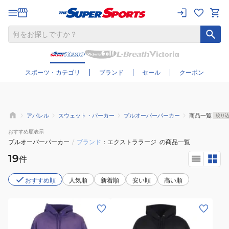
さらに絞り込む
スポーツ・カテゴリ
ブランド
セール
クーポン
アパレル
スウェット・パーカー
プルオーバーパーカー
商品一覧
絞り
おすすめ
順表示
プルオーバーパーカー
/
ブランド
エクストララージ
の商品一覧
19
件
おすすめ順
人気順
新着順
安い順
高い順
(メ
(メ
ン
ン