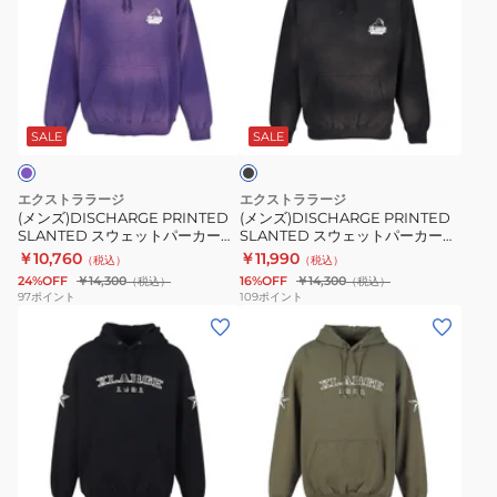
ズ)DISCHARGE
ズ)DISCHARGE
PRINTED
PRINTED
SLANTED
SLANTED
ス
ス
ブ
ウ
ウ
ラ
ェ
ェ
ッ
SALE
SALE
ク
ッ
ッ
ト
ト
エクストララージ
エクストララージ
パ
パ
(メンズ)DISCHARGE PRINTED
(メンズ)DISCHARGE PRINTED
SLANTED スウェットパーカー
SLANTED スウェットパーカー
ー
ー
101254012011-PURPLE
101254012011-BLACK
￥10,760
￥11,990
（税込）
（税込）
カ
カ
24%OFF
￥14,300
16%OFF
￥14,300
（税込）
（税込）
ー
ー
97
ポイント
109
ポイント
(メ
(メ
101254012011-
101254012011-
ン
ン
PURPLE
BLACK
ズ)1991
ズ)1991
フ
フ
ー
ー
デ
デ
オ
ッ
ッ
リ