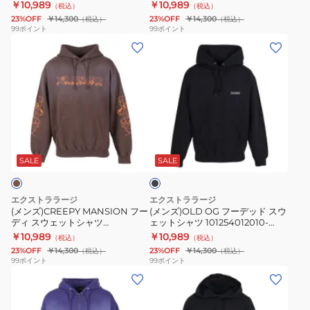
101254012005-BLACK
￥10,989
￥10,989
（税込）
（税込）
ト
ッ
23%OFF
￥14,300
23%OFF
￥14,300
（税込）
（税込）
シ
ト
99
ポイント
99
ポイント
(メ
(メ
ャ
シ
ン
ン
ツ
ャ
ズ)CREEPY
ズ)OLD
101254012005-
ツ
MANSION
OG
BLACK
101254012010-
フ
フ
ASH
ー
ー
ブ
デ
デ
ラ
ィ
ッ
ッ
SALE
SALE
ク
ス
ド
ウ
ス
エクストララージ
エクストララージ
ェ
ウ
(メンズ)CREEPY MANSION フー
(メンズ)OLD OG フーデッド スウ
ディ スウェットシャツ
ェットシャツ 101254012010-
ッ
ェ
101254012005-BROWN
BLACK
￥10,989
￥10,989
（税込）
（税込）
ト
ッ
23%OFF
￥14,300
23%OFF
￥14,300
（税込）
（税込）
シ
ト
99
ポイント
99
ポイント
(メ
(メ
ャ
シ
ン
ン
ツ
ャ
ズ)
ズ)ARCH
101254012005-
ツ