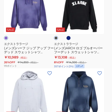
ハ
ロ
BROWN
101254012010-
ー
ゴ
BLACK
フ
プ
ネ
ブ
ジ
ル
イ
ラ
ビ
ッ
オ
ッ
SALE
SALE
ー
ク
プ
ー
ア
バ
エクストララージ
エクストララージ
ッ
ー
(メンズ)ハーフ ジップ アップ フー
(メンズ)ARCH ロゴ プルオーバー
デッド スウェットシャツ
フーデット スウェットシャツ
プ
フ
101261012008-PURPLE
101253012014
￥10,989
￥13,108
（税込）
（税込）
フ
ー
26%OFF
￥14,850
8%OFF
￥14,300
（税込）
（税込）
ー
デ
99
ポイント
UP
357
ポイント
(
3
%)
デ
ッ
(メ
(メ
ッ
ト
ン
ン
ド
ス
ズ)SLANTED
ズ)
ス
ウ
OG
ハ
ウ
ェ
フ
ー
ェ
ッ
ー
フ
ブ
ネ
ッ
ト
デ
ジ
イ