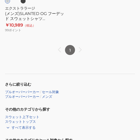
ス
エクストララージ
ウ
(メンズ)SLANTED OG フーデッ
ド スウェットシャツ
ェ
101244012009
￥10,989
（税込）
ッ
99
ポイント
ト
シ
ャ
1
ツ
101244012009
さらに絞り込む
プルオーバーパーカー
/
セール対象
プルオーバーパーカー
/
メンズ
その他のカテゴリから探す
スウェット上下セット
スウェットトップス
すべて表示する