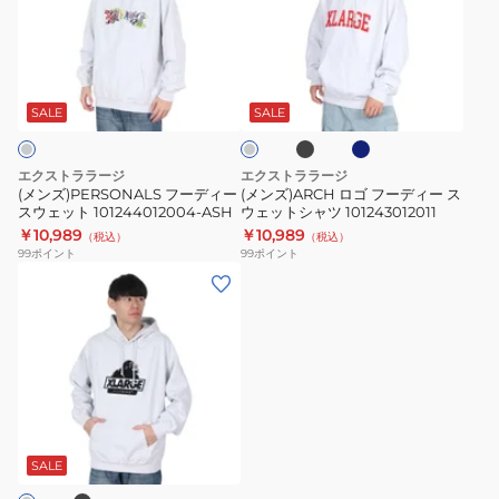
フ
ロ
ィ
ー
ゴ
101243012007-
デ
フ
ブ
ネ
BLACK
グ
ィ
ー
ラ
イ
レ
ッ
ビ
ー
デ
ー
SALE
SALE
ク
ー
ス
ィ
ウ
ー
エクストララージ
エクストララージ
ェ
ス
(メンズ)PERSONALS フーディー
(メンズ)ARCH ロゴ フーディー ス
スウェット 101244012004-ASH
ウェットシャツ 101243012011
ッ
ウ
￥10,989
￥10,989
（税込）
（税込）
ト
ェ
99
ポイント
99
ポイント
101244012004-
ッ
(メ
ASH
ト
ン
シ
ズ)SLANTED
ャ
OG
ツ
フ
101243012011
ー
ブ
デ
ッ
SALE
ド