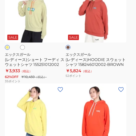
ィ
ィ
ー
ー
ス)
ス)HOODIE
シ
ス
ホ
レ
ョ
ウ
ン
ー
ェ
ガ
SALE
SALE
ト
ッ
フ
ト
エックスガール
エックスガール
ー
シ
(レディース)ショート フーディ ス
(レディース)HOODIE スウェット
ウェットシャツ 155251012002
シャツ 158246012002-BROWN
デ
ャ
￥3,933
￥5,824
（税込）
（税込）
ィ
ツ
52
ポイント
62%OFF
￥10,450
（税込）
ス
158246012002-
35
ポイント
(レ
(レ
ウ
BROWN
デ
デ
ェ
ィ
ィ
ッ
ー
ー
ト
ス)HOODIE
ス)
シ
ス
フ
ャ
オ
ウ
ー
ツ
レ