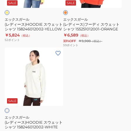
ェ
デ
155251012002
ン
SALE
SALE
ジ
ッ
ィ
ト
ス
エックスガール
エックスガール
シ
ウ
(レディース)HOODIE スウェット
(レディース)フーディ スウェット
シャツ 158246012002-YELLOW
シャツ 155251012001-ORANGE
ャ
ェ
￥5,824
￥6,589
（税込）
（税込）
ツ
ッ
52
ポイント
33%OFF
￥9,900
（税込）
158246012002-
ト
59
ポイント
(レ
YELLOW
シ
デ
ャ
ィ
ツ
ー
155251012001-
ス)HOODIE
ORANGE
ス
ウ
ェ
SALE
ッ
ト
エックスガール
シ
(レディース)HOODIE スウェット
シャツ 158246012002-WHITE
ャ