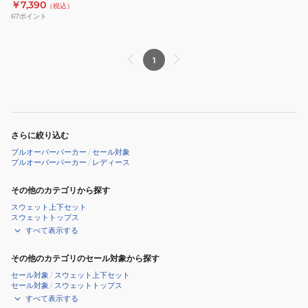
￥7,390
（税込）
ツ
67
ポイント
158246012002-
WHITE
1
さらに絞り込む
プルオーバーパーカー
/
セール対象
プルオーバーパーカー
/
レディース
その他のカテゴリから探す
スウェット上下セット
スウェットトップス
すべて表示する
その他のカテゴリのセール対象から探す
セール対象
/
スウェット上下セット
セール対象
/
スウェットトップス
すべて表示する