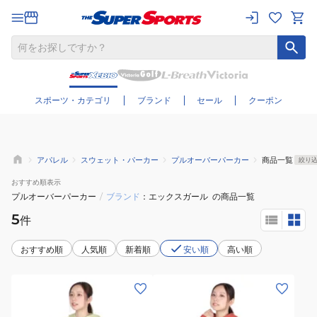
さらに絞り込む
スポーツ・カテゴリ
ブランド
セール
クーポン
アパレル
スウェット・パーカー
プルオーバーパーカー
商品一覧
絞り
おすすめ
順表示
プルオーバーパーカー
/
ブランド
エックスガール
の商品一覧
5
件
おすすめ順
人気順
新着順
安い順
高い順
(レ
(レ
デ
デ