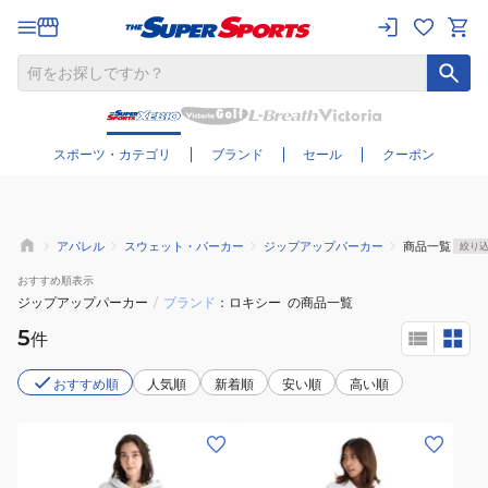
さらに絞り込む
スポーツ・カテゴリ
ブランド
セール
クーポン
アパレル
スウェット・パーカー
ジップアップパーカー
商品一覧
絞り
おすすめ
順表示
ジップアップパーカー
/
ブランド
ロキシー
の商品一覧
5
件
おすすめ順
人気順
新着順
安い順
高い順
(レ
(レ
デ
デ