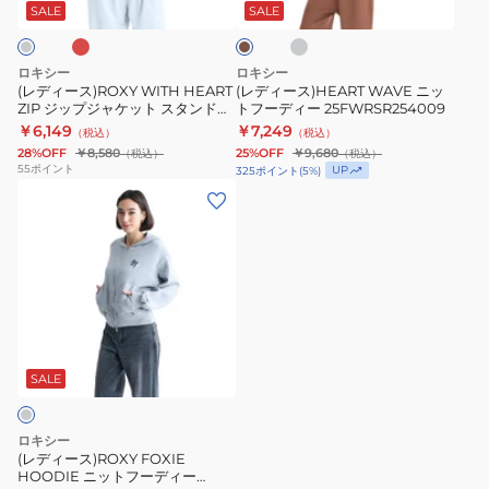
コ
ZIP
ッ
チ
SALE
SALE
ー
ャ
ジ
ト
ル
ッ
フ
グ
ロキシー
ロキシー
レ
プ
ー
(レディース)ROXY WITH HEART
(レディース)HEART WAVE ニッ
ー
ZIP ジップジャケット スタンドカ
トフーディー 25FWRSR254009
ジ
デ
ラー 丈短め 26SP RZP261074
￥6,149
￥7,249
（税込）
（税込）
ャ
ィ
28%OFF
￥8,580
25%OFF
￥9,680
（税込）
（税込）
ケ
ー
55
ポイント
UP
325
ポイント
(
5
%)
ッ
25FWRSR254009
(レ
ト
デ
ス
ィ
タ
ー
ン
ス)ROXY
ド
FOXIE
カ
HOODIE
ラ
ニ
SALE
ー
ッ
丈
ト
ロキシー
短
フ
(レディース)ROXY FOXIE
HOODIE ニットフーディー
め
ー