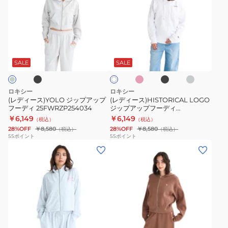
ィ
ィ
ー
ー
ス)YOLO
ス)HISTORICAL
ジ
LOGO
ブ
ピ
ブ
ラ
ホ
ッ
ジ
ン
ラ
イ
ワ
ク
ッ
ト
プ
ッ
SALE
SALE
イ
ク
グ
ト
ア
プ
レ
ッ
ア
ー
ロキシー
ロキシー
プ
ッ
(レディース)YOLO ジップアップ
(レディース)HISTORICAL LOGO
フーディ 25FWRZP254034
ジップアップフーディ
フ
プ
25FWRZP254027
￥6,149
￥6,149
（税込）
（税込）
ー
フ
28%OFF
￥8,580
28%OFF
￥8,580
（税込）
（税込）
デ
ー
55
ポイント
55
ポイント
(レ
(レ
ィ
デ
デ
デ
25FWRZP254034
ィ
ィ
ィ
25FWRZP254027
ー
ー
ス)ROXY
ス)HEART
WITH
WAVE
レ
チ
モ
HEART
ニ
ャ
カ