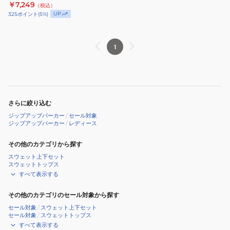
24FWRSR244025GRY
￥7,249
（税込）
26SP
デ
UP
325
ポイント
(
5
%)
RZP261074
ィ
ー
24FWRSR244025GRY
1
さらに絞り込む
ジップアップパーカー
/
セール対象
ジップアップパーカー
/
レディース
その他のカテゴリから探す
スウェット上下セット
スウェットトップス
すべて表示する
その他のカテゴリのセール対象から探す
セール対象
/
スウェット上下セット
セール対象
/
スウェットトップス
すべて表示する