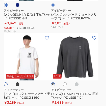
ャ
シ
ツ
ョ
アイピーディー
アイピーディー
IPDSSSD-
ー
(メンズ)SUNNY DAYS 半袖Tシャ
(メンズ)レオパード ショートスリ
ツ IPDSSSD-911
ーブ Tシャツ IPDSSLP-717-
911
ト
D.BLU
￥3,949
￥3,811
（税込）
（税込）
ス
34
ポイント
33%OFF
￥5,940
（税込）
リ
35
ポイント
(メ
(メ
ー
ン
ン
ブ
ズ)
ズ)SHAKA
T
コ
EVERY
シ
ス
DAY
ャ
タ
長
ツ
ブ
グ
ホ
ブ
メ
袖
IPDSSLP-
レ
ワ
ラ
ー
サ
T
イ
717-
条件付クーポン
SALE
SALE
ッ
ト
ク
ー
シ
D.BLU
×
フ
ャ
グ
アイピーディー
アイピーディー
ク
ツ
レ
(メンズ)コスタメ サーフクラブ 半
(メンズ)SHAKA EVERY DAY 長袖
ー
袖Tシャツ IPDSSCM-910
Tシャツ IPDLSSE-1124
ラ
IPDLSSE-
￥3,289
￥5,489
（税込）
（税込）
ブ
1124