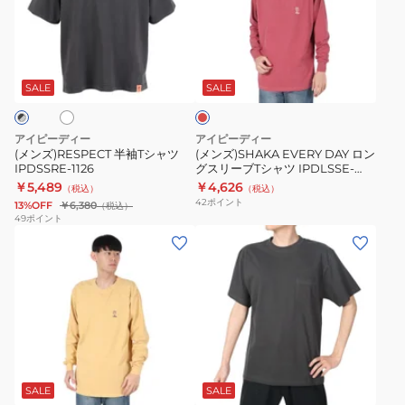
袖
DAY
ャ
T
ロ
ツ
ホ
レ
シ
ン
IPDSSLP-
ッ
ャ
グ
717-
ド
SALE
SALE
ツ
ス
CRM
IPDSSRE-
リ
アイピーディー
アイピーディー
1126
ー
(メンズ)RESPECT 半袖Tシャツ
(メンズ)SHAKA EVERY DAY ロン
IPDSSRE-1126
グスリーブTシャツ IPDLSSE-
ブ
804-MRN
￥5,489
￥4,626
（税込）
（税込）
T
42
ポイント
13%OFF
￥6,380
（税込）
シ
49
ポイント
(メ
(メ
ャ
ン
ン
ツ
ズ)SHAKA
ズ)FLYER
IPDLSSE-
EVERY
シ
804-
DAY
ョ
MRN
ロ
ー
ホ
チ
ン
ト
ワ
ャ
グ
ス
イ
コ
SALE
SALE