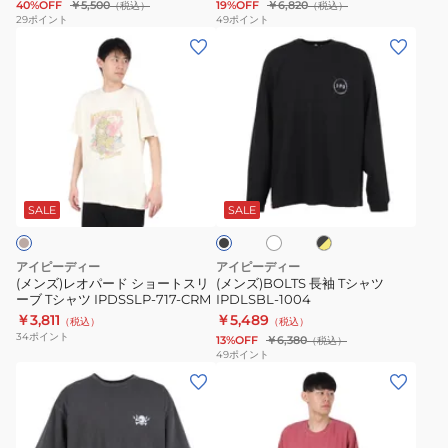
40%OFF
￥5,500
19%OFF
￥6,820
（税込）
（税込）
半
29
ポイント
49
ポイント
(メ
(メ
袖
ン
ン
T
ズ)
ズ)BOLTS
シ
レ
長
ャ
オ
袖
ツ
パ
T
IPDSSCM-
ホ
ブ
ブ
ー
シ
910
ワ
ラ
ラ
ド
ャ
イ
ッ
ッ
SALE
SALE
ト
ク
ク
シ
ツ
×
ョ
IPDLSBL-
イ
アイピーディー
アイピーディー
エ
ー
1004
(メンズ)レオパード ショートスリ
(メンズ)BOLTS 長袖 Tシャツ
ロ
ーブ Tシャツ IPDSSLP-717-CRM
IPDLSBL-1004
ト
ー
￥3,811
￥5,489
（税込）
（税込）
ス
34
ポイント
13%OFF
￥6,380
（税込）
リ
49
ポイント
(メ
(メ
ー
ン
ン
ブ
ズ)RESPECT
ズ)SHAKA
T
半
EVERY
シ