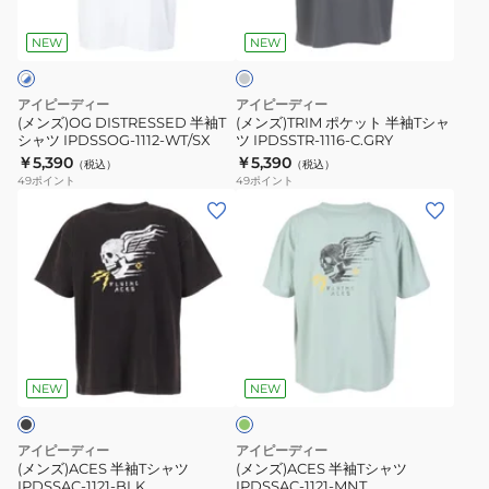
チ
T
ト
ャ
シ
半
コ
NEW
NEW
ー
ャ
袖
ル
ツ
T
グ
アイピーディー
アイピーディー
レ
IPDSSOG-
シ
(メンズ)OG DISTRESSED 半袖T
(メンズ)TRIM ポケット 半袖Tシャ
ー
シャツ IPDSSOG-1112-WT/SX
ツ IPDSSTR-1116-C.GRY
1112-
ャ
￥5,390
￥5,390
（税込）
（税込）
WT/SX
ツ
49
ポイント
49
ポイント
IPDSSTR-
(メ
(メ
1116-
ン
ン
C.GRY
ズ)ACES
ズ)ACES
半
半
袖
袖
T
T
ミ
シ
シ
ン
ャ
ャ
ト
NEW
NEW
ツ
ツ
IPDSSAC-
IPDSSAC-
アイピーディー
アイピーディー
1121-
1121-
(メンズ)ACES 半袖Tシャツ
(メンズ)ACES 半袖Tシャツ
IPDSSAC-1121-BLK
IPDSSAC-1121-MNT