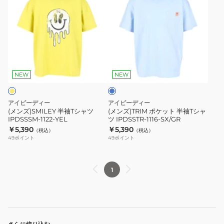
ン
ン
ズ)SMILEY
ズ)TRIM
半
ポ
袖
ケ
T
ッ
サ
シ
ト
ッ
ャ
半
ク
NEW
NEW
ス
ツ
袖
IPDSSSM-
T
アイピーディー
アイピーディー
1122-
シ
(メンズ)SMILEY 半袖Tシャツ
(メンズ)TRIM ポケット 半袖Tシャ
IPDSSSM-1122-YEL
ツ IPDSSTR-1116-SX/GR
YEL
ャ
￥5,390
￥5,390
（税込）
（税込）
ツ
49
ポイント
49
ポイント
IPDSSTR-
1116-
SX/GR
1