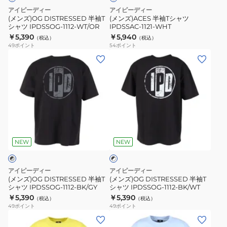
ツ
IPDSSAC-
アイピーディー
アイピーディー
IPDSSOG-
1121-
(メンズ)OG DISTRESSED 半袖T
(メンズ)ACES 半袖Tシャツ
シャツ IPDSSOG-1112-WT/OR
IPDSSAC-1121-WHT
1112-
WHT
￥5,390
￥5,940
（税込）
（税込）
WT/OR
49
ポイント
54
ポイント
(メ
(メ
ン
ン
ズ)OG
ズ)OG
DISTRESSED
DISTRESSED
半
半
袖
袖
ブ
T
T
ラ
シ
シ
NEW
NEW
ッ
ク
ャ
ャ
×
ツ
ツ
ホ
アイピーディー
アイピーディー
IPDSSOG-
IPDSSOG-
ワ
(メンズ)OG DISTRESSED 半袖T
(メンズ)OG DISTRESSED 半袖T
イ
シャツ IPDSSOG-1112-BK/GY
シャツ IPDSSOG-1112-BK/WT
1112-
1112-
ト
￥5,390
￥5,390
（税込）
（税込）
BK/GY
BK/WT
49
ポイント
49
ポイント
(メ
(メ