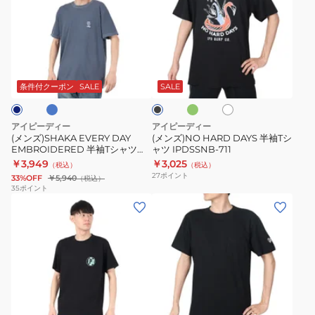
ズ)SHAKA
ズ)NO
EVERY
HARD
DAY
DAYS
EMBROIDERED
半
ラ
オ
ホ
ブ
半
袖
リ
ワ
ラ
ー
袖
T
イ
ッ
条件付クーポン
SALE
SALE
ブ
ト
ク
T
シ
シ
ャ
アイピーディー
アイピーディー
ャ
ツ
(メンズ)SHAKA EVERY DAY
(メンズ)NO HARD DAYS 半袖Tシ
EMBROIDERED 半袖Tシャツ
ャツ IPDSSNB-711
ツ
IPDSSNB-
IPDSSEM-913
￥3,949
￥3,025
（税込）
（税込）
IPDSSEM-
711
27
ポイント
33%OFF
￥5,940
（税込）
913
35
ポイント
(メ
(メ
ン
ン
ズ)OG
ズ)OG
DISTRESSED
ポ
半
ケ
袖
ッ
パ
ラ
ホ
ブ
T
ト
ー
イ
ワ
ラ