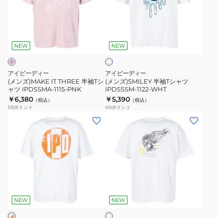
THREE
袖
半
T
ホ
袖
シ
ワ
T
ャ
NEW
NEW
イ
ト
シ
ツ
ャ
IPDSSSM-
アイピーディー
アイピーディー
ツ
1122-
(メンズ)MAKE IT THREE 半袖Tシ
(メンズ)SMILEY 半袖Tシャツ
ャツ IPDSSMA-1115-PNK
IPDSSSM-1122-WHT
IPDSSMA-
WHT
￥6,380
￥5,390
（税込）
（税込）
1115-
58
ポイント
49
ポイント
PNK
(メ
(メ
ン
ン
ズ)OG
ズ)ACES
DISTRESSED
半
半
袖
袖
T
ホ
T
シ
ワ
シ
ャ
NEW
NEW
イ
ト
ャ
ツ