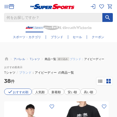
さらに絞り込む
スポーツ・カテゴリ
ブランド
セール
クーポン
アパレル
Tシャツ
商品一覧
ブランド：
アイピーディー
絞り込み
おすすめ
順表示
Tシャツ
/
ブランド
アイピーディー
の商品一覧
38
件
おすすめ順
人気順
新着順
安い順
高い順
(メ
(メ
ン
ン