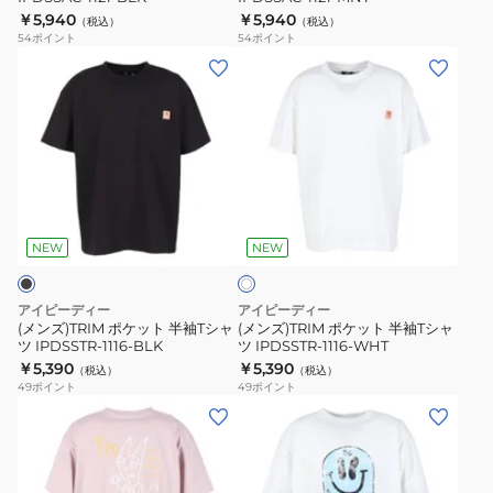
BLK
MNT
￥5,940
￥5,940
（税込）
（税込）
54
ポイント
54
ポイント
(メ
(メ
ン
ン
ズ)TRIM
ズ)TRIM
ポ
ポ
ケ
ケ
ッ
ッ
ホ
ト
ト
ワ
半
半
NEW
NEW
イ
ト
袖
袖
T
T
アイピーディー
アイピーディー
シ
シ
(メンズ)TRIM ポケット 半袖Tシャ
(メンズ)TRIM ポケット 半袖Tシャ
ツ IPDSSTR-1116-BLK
ツ IPDSSTR-1116-WHT
ャ
ャ
￥5,390
￥5,390
（税込）
（税込）
ツ
ツ
49
ポイント
49
ポイント
IPDSSTR-
IPDSSTR-
(メ
(メ
1116-
1116-
ン
ン
BLK
WHT
ズ)MAKE
ズ)SMILEY
IT
半