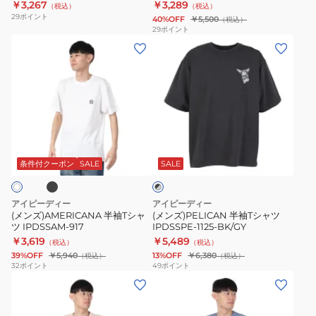
￥3,267
￥3,289
（税込）
（税込）
WHT
29
ポイント
40%OFF
￥5,500
（税込）
29
ポイント
(メ
(メ
ン
ン
ズ)AMERICANA
ズ)PELICAN
半
半
袖
袖
T
T
ブ
ブ
シ
シ
ラ
ャ
ャ
条件付クーポン
SALE
SALE
ッ
ク
ツ
ツ
×
IPDSSAM-
IPDSSPE-
グ
アイピーディー
アイピーディー
917
1125-
レ
(メンズ)AMERICANA 半袖Tシャ
(メンズ)PELICAN 半袖Tシャツ
ー
ツ IPDSSAM-917
IPDSSPE-1125-BK/GY
BK/GY
￥3,619
￥5,489
（税込）
（税込）
39%OFF
￥5,940
13%OFF
￥6,380
（税込）
（税込）
32
ポイント
49
ポイント
(メ
(メ
ン
ン
ズ)WEDGE
ズ)SHAKA