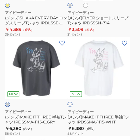
ト
ー
ス
リ
ル
リ
ー
グ
アイピーディー
アイピーディー
レ
ー
ブ
(メンズ)SHAKA EVERY DAY ロン
(メンズ)FLYER ショートスリーブ
ー
グスリーブTシャツ IPDLSSE-
Tシャツ IPDSSSN-714
ブ
T
804-DIJ
￥4,389
￥3,509
（税込）
（税込）
T
シ
39
ポイント
31
ポイント
シ
ャ
(メ
(メ
ャ
ツ
ン
ン
ツ
IPDSSSN-
ズ)MAKE
ズ)MAKE
IPDLSSE-
714
IT
IT
804-
THREE
THREE
DIJ
半
半
ホ
袖
袖
ワ
T
T
NEW
NEW
イ
ト
シ
シ
ャ
ャ
アイピーディー
アイピーディー
ツ
ツ
(メンズ)MAKE IT THREE 半袖Tシ
(メンズ)MAKE IT THREE 半袖Tシ
ャツ IPDSSMA-1115-C.GRY
ャツ IPDSSMA-1115-WHT
IPDSSMA-
IPDSSMA-
￥6,380
￥6,380
（税込）
（税込）
1115-
1115-
58
ポイント
58
ポイント
C.GRY
WHT
(メ
(メ