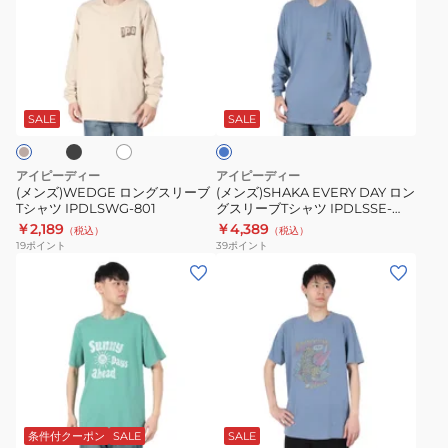
ロ
EVERY
ン
DAY
グ
ロ
ブ
ホ
ラ
ス
ン
ワ
イ
リ
グ
イ
ト
SALE
SALE
ト
ブ
ー
ス
ル
ブ
リ
ー
アイピーディー
アイピーディー
T
ー
(メンズ)WEDGE ロングスリーブ
(メンズ)SHAKA EVERY DAY ロン
Tシャツ IPDLSWG-801
グスリーブTシャツ IPDLSSE-
シ
ブ
804-D.BLU
￥2,189
￥4,389
（税込）
（税込）
ャ
T
19
ポイント
39
ポイント
ツ
シ
(メ
(メ
IPDLSWG-
ャ
ン
ン
801
ツ
ズ)SUNNY
ズ)
IPDLSSE-
DAYS
レ
804-
半
オ
D.BLU
袖
パ
ブ
ブ
T
ー
ル
シ
ド
ー
条件付クーポン
SALE
SALE