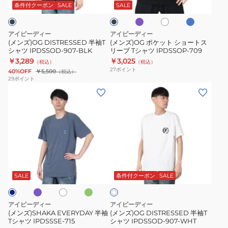
プ
ト
シ
シ
イ
ッ
条件付クーポン
SALE
SALE
ル
ブ
ト
ク
ャ
ョ
ル
ツ
ー
ー
アイピーディー
アイピーディー
IPDSSOD-
ト
(メンズ)OG DISTRESSED 半袖T
(メンズ)OG ポケット ショートス
シャツ IPDSSOD-907-BLK
リーブ Tシャツ IPDSSOP-709
907-
ス
￥3,289
￥3,025
（税込）
（税込）
BLK
リ
27
ポイント
40%OFF
￥5,500
（税込）
ー
29
ポイント
(メ
(メ
ブ
ン
ン
T
ズ)SHAKA
ズ)OG
シ
EVERYDAY
DISTRESSED
ャ
半
半
ツ
袖
袖
IPDSSOP-
パ
エ
ホ
ホ
T
T
709
メ
ワ
ワ
グ
シ
シ
イ
SALE
条件付クーポン
SALE
イ
リ
ト
ト
ャ
ャ
ー
ツ
ツ
ン
アイピーディー
アイピーディー
IPDSSSE-
IPDSSOD-
(メンズ)SHAKA EVERYDAY 半袖
(メンズ)OG DISTRESSED 半袖T
Tシャツ IPDSSSE-715
シャツ IPDSSOD-907-WHT
715
907-