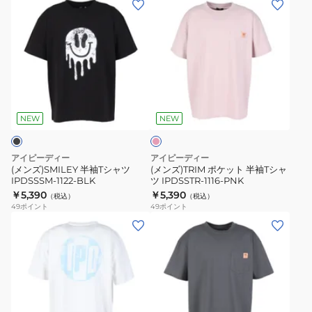
ン
ン
ズ)SMILEY
ズ)TRIM
半
ポ
袖
ケ
T
ッ
ピ
シ
ト
ン
ャ
半
ク
NEW
NEW
ツ
袖
IPDSSSM-
T
アイピーディー
アイピーディー
1122-
シ
(メンズ)SMILEY 半袖Tシャツ
(メンズ)TRIM ポケット 半袖Tシャ
IPDSSSM-1122-BLK
ツ IPDSSTR-1116-PNK
BLK
ャ
￥5,390
￥5,390
（税込）
（税込）
ツ
49
ポイント
49
ポイント
IPDSSTR-
(メ
(メ
1116-
ン
ン
PNK
ズ)OG
ズ)TRIM
DISTRESSED
ポ
半
ケ
袖
ッ