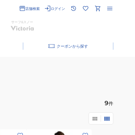
店舗検索
ログイン
サーフ&スノー
クーポン
9
件
(メ