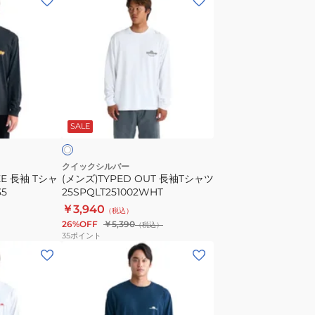
ン
ズ)TYPED
OUT
長
袖
T
ホ
シ
ワ
SALE
ャ
ツ
25SPQLT251002WHT
クイックシルバー
EE 長袖 Tシャ
(メンズ)TYPED OUT 長袖Tシャツ
35
25SPQLT251002WHT
￥3,940
（税込）
26%OFF
￥5,390
（税込）
35
ポイント
(メ
ン
ズ)BOARDWALK
長