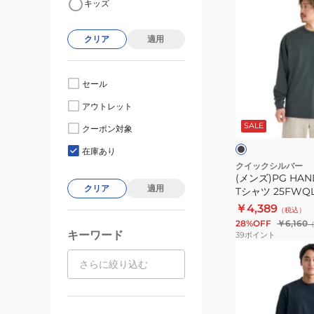
キッズ
ン
ズ)PG
クリア
適用
HAND
DRAWN
長
セール
袖
ブ
アウトレット
T
ラ
ッ
SALE
シ
クーポン対象
ク
ク
ャ
在庫あり
ツ
クイックシルバー
(メンズ)PG HA
25FWQLT25400
クリア
適用
Tシャツ 25FWQL
￥4,389
（税込）
28%OFF
￥6,160
キーワード
39
ポイント
(メ
ン
ズ)QS
HISTORY