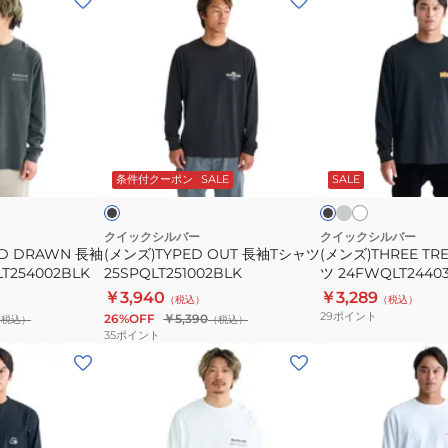
ン
ン
ズ)TYPED
ズ)THREE
OUT
TREE
長
長
袖
袖
T
T
グ
ホ
ブ
ブ
レ
ワ
シ
シ
ラ
ラ
ー
イ
ッ
ッ
条件付クーポン
SALE
SALE
イ
ャ
ャ
ト
ク
ト
ツ
ツ
25SPQLT251002BLK
24FWQLT244035
クイックシルバー
クイックシルバー
ND DRAWN 長袖
(メンズ)TYPED OUT 長袖Tシャツ
(メンズ)THREE TR
2BLK
T254002BLK
25SPQLT251002BLK
ツ 24FWQLT2440
￥3,940
￥3,289
（税込）
（税込）
29
ポイント
26%OFF
￥5,390
（税込）
（税込）
35
ポイント
(メ
(メ
ン
ン
ズ)PG
ズ)BOARDWALK
HAND
長