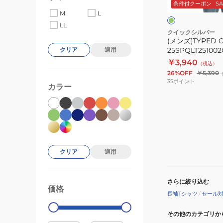
ー
条件付クーポン
SA
ャ
ブ
M
L
ツ
LL
25SPQLT25100
クイックシルバー
(メンズ)TYPED
25SPQLT25100
クリア
適用
￥3,940
（税込）
26%OFF
￥5,390
35
ポイント
カラー
クリア
適用
さらに絞り込む
価格
99000
0
長袖Tシャツ
/
セール
その他のカテゴリか