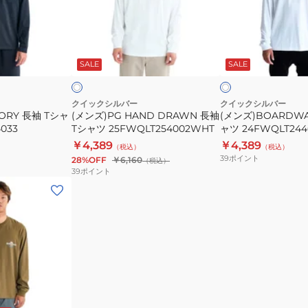
DRAWN
袖
長
T
袖
シ
ホ
ホ
T
ャ
ワ
ワ
ビ
SALE
SALE
イ
イ
シ
ツ
ー
ト
ャ
24FWQLT244037
3
ツ
クイックシルバー
クイックシルバー
TORY 長袖 Tシャ
(メンズ)PG HAND DRAWN 長袖
(メンズ)BOARDWA
25FWQLT254002WHT
033
Tシャツ 25FWQLT254002WHT
ャツ 24FWQLT244
￥4,389
￥4,389
（税込）
（税込）
39
ポイント
28%OFF
￥6,160
（税込）
39
ポイント