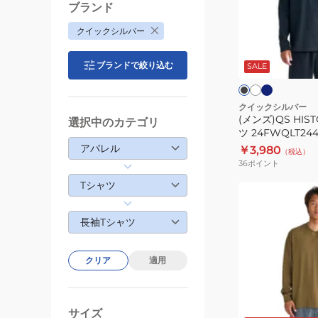
長
ブランド
袖
クイックシルバー
T
ネ
ホ
ブ
イ
ワ
シ
ラ
ビ
イ
ブランドで絞り込む
ッ
SALE
ャ
ー
ト
ク
ト
ツ
24FWQLT24403
クイックシルバー
(メンズ)QS HIS
選択中のカテゴリ
ツ 24FWQLT244
アパレル
￥3,980
（税込）
36
ポイント
Tシャツ
(メ
ン
長袖Tシャツ
ズ)TYPED
OUT
長
クリア
適用
袖
T
オ
シ
リ
サイズ