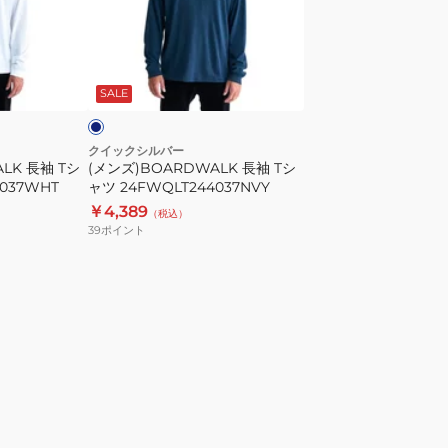
袖
T
シ
ネ
ャ
イ
SALE
ツ
WHT
24FWQLT244037NVY
クイックシルバー
LK 長袖 Tシ
(メンズ)BOARDWALK 長袖 Tシ
037WHT
ャツ 24FWQLT244037NVY
￥4,389
（税込）
39
ポイント