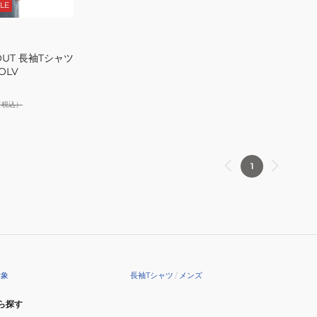
LE
2OLV
 OUT 長袖Tシャツ
2OLV
（税込）
1
対象
長袖Tシャツ
/
メンズ
ら探す