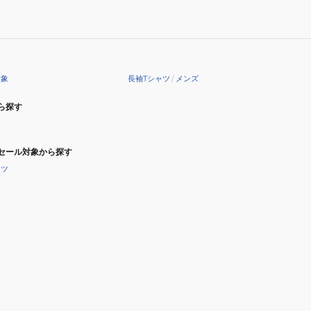
ー
T
ロ
長
ン
袖
T
T
長
シ
対象
長袖Tシャツ
/
メンズ
袖
ャ
T
ツ
ら探す
シ
5315015-
ャ
82
ツ
C
セール対象から探す
5315016-
ャツ
06
OFF