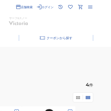
店舗検索
ログイン
サーフ&スノー
クーポン
4
件
(メ