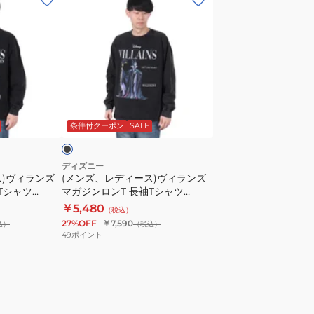
ン
ズ、
レ
デ
ィ
ー
ブ
ス)
ラ
条件付クーポン
SALE
ヴ
ィ
ラ
ディズニー
ス)ヴィランズ
(メンズ、レディース)ヴィランズ
ン
Tシャツ
マガジンロンT 長袖Tシャツ
ズ
5315015-81 B
￥5,480
（税込）
マ
27%OFF
￥7,590
込）
（税込）
ガ
49
ポイント
ジ
ン
ロ
ン