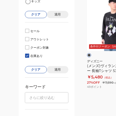
キッズ
ン
ズ)
クリア
適用
ヴ
ィ
ラ
セール
ン
ブ
アウトレット
ズ
ラ
ッ
条件付クーポン
SA
フ
クーポン対象
ク
ト
ェ
在庫あり
イ
ディズニー
(メンズ)ヴィラン
ス
クリア
適用
ー 長袖Tシャツ 531
ツ
￥5,480
（税込）
ア
27%OFF
￥7,590
（
ー
キーワード
49
ポイント
長
袖
T
シ