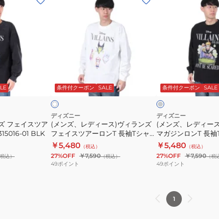
ン
ン
ズ、
ズ、
レ
レ
デ
デ
ィ
ィ
ー
ー
チ
ホ
ス)
ス)
ャ
ワ
コ
ッ
LE
条件付クーポン
SALE
条件付クーポン
SALE
イ
ヴ
ヴ
ー
ク
ィ
ィ
ル
グ
ラ
ラ
ディズニー
ディズニー
レ
ズ フェイスツア
(メンズ、レディース)ヴィランズ
(メンズ、レディー
ン
ン
ー
5016-01 BLK
フェイスツアーロンT 長袖Tシャツ
マガジンロンT 長袖
ズ
ズ
5315016-06 OFF
5315015-82 C
￥5,480
￥5,480
（税込）
（税込）
フ
マ
27%OFF
￥7,590
27%OFF
￥7,590
税込）
（税込）
（税
ェ
ガ
49
ポイント
49
ポイント
イ
ジ
ス
ン
ツ
ロ
1
ア
ン