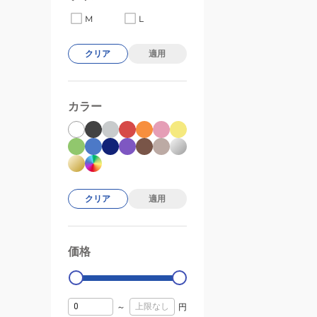
M
L
クリア
適用
カラー
クリア
適用
価格
99000
0
～
円