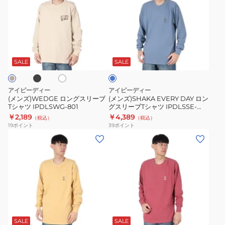
ズ)WEDGE
ズ)SHAKA
ロ
EVERY
ン
DAY
グ
ロ
ブ
ホ
ラ
ス
ン
ワ
イ
リ
グ
イ
ト
SALE
SALE
ト
ブ
ー
ス
ル
ブ
リ
ー
アイピーディー
アイピーディー
T
ー
(メンズ)WEDGE ロングスリーブ
(メンズ)SHAKA EVERY DAY ロン
Tシャツ IPDLSWG-801
グスリーブTシャツ IPDLSSE-
シ
ブ
804-D.BLU
￥2,189
￥4,389
（税込）
（税込）
ャ
T
19
ポイント
39
ポイント
ツ
シ
(メ
(メ
IPDLSWG-
ャ
ン
ン
801
ツ
ズ)SHAKA
ズ)SHAKA
IPDLSSE-
EVERY
EVERY
804-
DAY
DAY
D.BLU
ロ
ロ
レ
ン
ン
ッ
グ
グ
ド
SALE
SALE