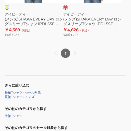
ス
ス
リ
リ
アイピーディー
アイピーディー
ー
ー
(メンズ)SHAKA EVERY DAY ロン
(メンズ)SHAKA EVERY DAY ロン
グスリーブTシャツ IPDLSSE-
グスリーブTシャツ IPDLSSE-
ブ
ブ
804-DIJ
804-MRN
￥4,389
￥4,626
（税込）
（税込）
T
T
39
ポイント
42
ポイント
シ
シ
ャ
ャ
ツ
ツ
1
IPDLSSE-
IPDLSSE-
804-
804-
DIJ
MRN
さらに絞り込む
長袖Tシャツ
/
セール対象
長袖Tシャツ
/
メンズ
その他のカテゴリから探す
半袖Tシャツ
その他のカテゴリのセール対象から探す