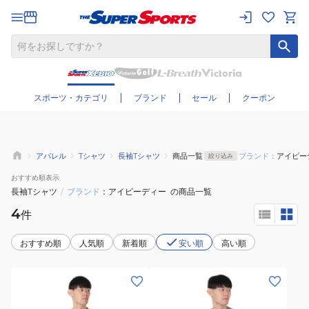
さらに絞り込む
スポーツ・カテゴリ
ブランド
セール
クーポン
アパレル
Tシャツ
長袖Tシャツ
商品一覧
ブランド：
アイピー
絞り込み
おすすめ
順表示
長袖Tシャツ
/
ブランド
アイピーディー
の商品一覧
4
件
おすすめ順
人気順
新着順
安い順
高い順
(メ
(メ
ン
ン