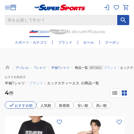
さらに絞り込む
スポーツ・カテゴリ
ブランド
セール
クーポン
アパレル
Tシャツ
半袖Tシャツ
商品一覧
ブランド：
エックス
絞り込み
おすすめ
順表示
半袖Tシャツ
/
ブランド
エックスティーエス
の商品一覧
4
件
おすすめ順
人気順
新着順
安い順
高い順
(キ
(メ
ッ
ン