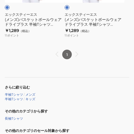
プ
袖
ボ
ボ
ラ
T
ー
ー
エックスティーエス
エックスティーエス
ス
シ
ル
ル
(メンズ)バスケットボールウェア
(メンズ)バスケットボールウェア
FOCUS
ャ
ドライプラス 半袖Tシャツ
ドライプラス 半袖Tシャツ
ウ
ウ
751TS4ES0019BLU
751TS4ES0002BLU
￥1,289
￥1,289
AND
ツ
（税込）
（税込）
ェ
ェ
11
ポイント
11
ポイント
WIN
751TS4ES0004
ア
ア
751TS4ES0017
ド
ド
速
ラ
ラ
1
乾
イ
イ
プ
プ
ラ
ラ
ス
ス
さらに絞り込む
半
半
半袖Tシャツ
/
メンズ
袖
袖
半袖Tシャツ
/
キッズ
T
T
シ
その他のカテゴリから探す
シ
ャ
ャ
長袖Tシャツ
ツ
ツ
その他のカテゴリのセール対象から探す
751TS4ES0019BLU
751TS4ES0002BLU