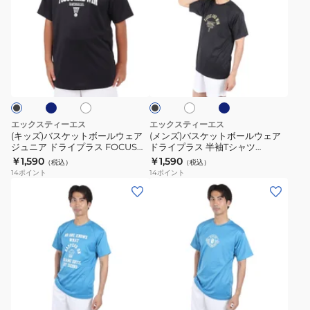
ズ)
ズ)
バ
バ
ス
ス
ケ
ケ
ネ
ネ
ホ
ホ
ブ
ッ
ッ
イ
ワ
ワ
ラ
ビ
ト
ト
イ
イ
ッ
ー
ト
ト
ク
ボ
ボ
ー
ー
エックスティーエス
エックスティーエス
ル
ル
(キッズ)バスケットボールウェア
(メンズ)バスケットボールウェア
ジュニア ドライプラス FOCUS
ドライプラス 半袖Tシャツ
ウ
ウ
AND WIN 751TS4ES0017 速乾
751TS4ES0004
￥1,590
￥1,590
（税込）
（税込）
ェ
ェ
14
ポイント
14
ポイント
ア
ア
(メ
(メ
ジ
ド
ン
ン
ュ
ラ
ズ)
ズ)
ニ
イ
バ
バ
ア
プ
ス
ス
ド
ラ
ケ
ケ
ブ
ラ
ス
ッ
ッ
ル
イ
半
ト
ト
ー