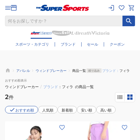
さらに絞り込む
スポーツ・カテゴリ
ブランド
セール
クーポン
アパレル
ウィンドブレーカー
商品一覧
ブランド：
フィラ
絞り込み
おすすめ
順表示
ウィンドブレーカー
/
ブランド
フィラ
の商品一覧
2
件
おすすめ順
人気順
新着順
安い順
高い順
(キ
(キ
ッ
ッ