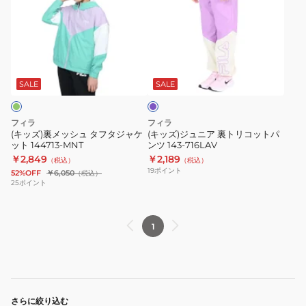
ズ)
ズ)
裏
ジ
メ
ュ
ッ
ニ
ラ
シ
ア
ベ
ュ
裏
ン
SALE
SALE
ダ
タ
ト
ー
フ
リ
フィラ
フィラ
タ
コ
(キッズ)裏メッシュ タフタジャケ
(キッズ)ジュニア 裏トリコットパ
ット 144713-MNT
ンツ 143-716LAV
ジ
ッ
￥2,849
￥2,189
（税込）
（税込）
ャ
ト
19
ポイント
52%OFF
￥6,050
（税込）
ケ
パ
25
ポイント
ッ
ン
ト
ツ
1
144713-
143-
MNT
716LAV
さらに絞り込む