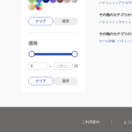
バドミントンアクセサ
その他のカテゴリか
クリア
適用
バドミントンラケット
その他のカテゴリの
セール対象
/
バドミン
価格
99000
0
～
円
クリア
適用
ご利用案内
よく