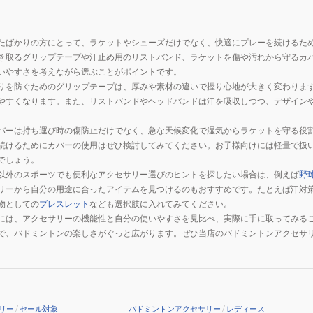
たばかりの方にとって、ラケットやシューズだけでなく、快適にプレーを続けるた
き取るグリップテープや汗止め用のリストバンド、ラケットを傷や汚れから守るカ
いやすさを考えながら選ぶことがポイントです。
りを防ぐためのグリップテープは、厚みや素材の違いで握り心地が大きく変わりま
やすくなります。また、リストバンドやヘッドバンドは汗を吸収しつつ、デザイン
。
バーは持ち運び時の傷防止だけでなく、急な天候変化で湿気からラケットを守る役
続けるためにカバーの使用はぜひ検討してみてください。お子様向けには軽量で扱
でしょう。
以外のスポーツでも便利なアクセサリー選びのヒントを探したい場合は、例えば
野
リーから自分の用途に合ったアイテムを見つけるのもおすすめです。たとえば汗対
物としての
ブレスレット
なども選択肢に入れてみてください。
には、アクセサリーの機能性と自分の使いやすさを見比べ、実際に手に取ってみる
で、バドミントンの楽しさがぐっと広がります。ぜひ当店のバドミントンアクセサ
リー
/
セール対象
バドミントンアクセサリー
/
レディース