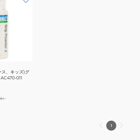
ース、キッズ)グ
C470-011
込）
1