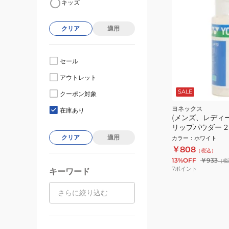
キッズ
クリア
適用
セール
アウトレット
SALE
クーポン対象
ヨネックス
在庫あり
(メンズ、レディ
リップパウダー 2 A
クリア
適用
カラー
：
ホワイト
￥808
（税込）
13%OFF
￥933
（税
7
ポイント
キーワード