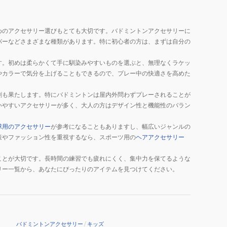
めのアクセサリー選びもとても大切です。バドミントンアクセサリーに
バーなどさまざまな種類があります。特に初心者の方は、まずは自分の
す。初めは柔らかくて手に馴染みやすいものを選ぶと、無理なくラケッ
やカラーで気分を上げることもできるので、プレー中の快適さを高めた
割も果たします。特にバドミントンは屋内外問わずプレーされることが
いやすいアクセサリーが多く、大人の方はデザイン性と機能性のバラン
球用のアクセサリー
が参考になることもありますし、幅広いジャンルの
策やファッション性を重視するなら、スポーツ用の
ヘアアクセサリー
ことが大切です。長時間の練習でも疲れにくく、集中力を保てるような
リー一覧から、あなたにぴったりのアイテムを見つけてください。
バドミントンアクセサリー
/
キッズ