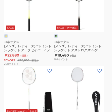
レ
レ
ト
ト
デ
デ
ア
ナ
ィ
ィ
ス
ノ
ブ
ー
ー
ト
フ
ラ
ス)
ス)
ロ
レ
SALE
5%OFFクーポン
ッ
ク
バ
バ
ク
ア
×
ド
ド
ス
700
グ
ヨネックス
ヨネックス
ミ
ミ
リ
ネ
ゲ
(メンズ、レディース)バドミント
(メンズ、レディース)バドミント
ー
ンラケット アークセイバー7 ツア
ンラケット アストロクス99ゲー
ン
ン
ク
ー
ン
ー ARC7-T-815
ム 3AX99-G-530
￥22,880
￥18,480
（税込）
（税込）
ト
ト
ス
ム
168
ポイント
20%OFF
￥28,600
（税込）
ン
ン
テ
2NF-
208
ポイント
(メ
(メ
ラ
ラ
ー
700G-
ン
ン
ケ
ケ
ジ
529
ズ、
ズ、
ッ
ッ
AXNT-
レ
レ
ト
ト
530
デ
デ
ア
ア
ィ
ィ
ー
ス
ホ
ー
ー
ク
ト
ワ
ス)
ス)
セ
ロ
5%OFFクーポン
SALE