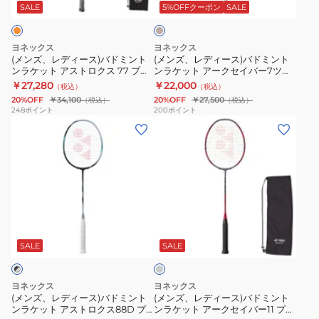
ス)
ス)
ロ
レ
ジ
SALE
5%OFFクーポン
SALE
ュ
バ
バ
ク
ア
ド
ド
ス
700
ヨネックス
ヨネックス
ミ
ミ
77
ツ
(メンズ、レディース)バドミント
(メンズ、レディース)バドミント
ンラケット アストロクス 77 プロ
ンラケット アークセイバー7ツア
ン
ン
ツ
ア
AX77-P-752 お一人様一点まで
ー ARC7-T-343
￥27,280
￥22,000
（税込）
（税込）
ト
ト
ア
ー
20%OFF
￥34,100
20%OFF
￥27,500
（税込）
（税込）
ン
ン
ー
2NF-
248
ポイント
200
ポイント
(メ
(メ
ラ
ラ
AX77-
700T-
ン
ン
ケ
ケ
T-
343
ズ、
ズ、
ッ
ッ
343
レ
レ
ト
ト
デ
デ
ア
ア
ィ
ィ
ス
ー
グ
ー
ー
ト
ク
レ
ス)
ス)
ロ
セ
ー
SALE
SALE
バ
バ
ク
イ
ド
ド
ス
バ
ヨネックス
ヨネックス
ミ
ミ
77
ー
(メンズ、レディース)バドミント
(メンズ、レディース)バドミント
ンラケット アストロクス88D プ
ンラケット アークセイバー11 プロ
ン
ン
プ
7