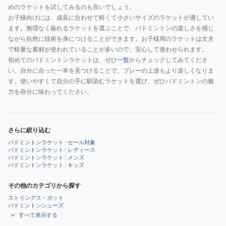
めのラケットを試してみるのも良いでしょう。
お子様向けには、成長に合わせて軽くて小さいサイズのラケットが適してい
ます。無理なく振れるラケットを選ぶことで、バドミントンの楽しさを感じ
ながら自然に技術を身につけることができます。お子様用のラケットは丈夫
で軽量な素材が使われていることが多いので、安心して使わせられます。
初めてのバドミントンラケットは、ぜひ
一覧
からチェックしてみてくださ
い。自分に合った一本を見つけることで、プレーの上達もより楽しくなりま
す。使いやすくて自分の手に馴染むラケットを選び、ぜひバドミントンの魅
力を存分に味わってください。
さらに絞り込む
バドミントンラケット
/
セール対象
バドミントンラケット
/
レディース
バドミントンラケット
/
メンズ
バドミントンラケット
/
キッズ
その他のカテゴリから探す
ストリングス・ガット
バドミントンシューズ
すべて表示する