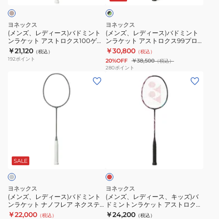
ク
バ
バ
ス
ア
×
ド
ド
ト
ネ
グ
ヨネックス
ヨネックス
ミ
ミ
リ
ロ
ク
(メンズ、レディース)バドミント
(メンズ、レディース)バドミント
ー
ンラケット アストロクス100ゲー
ンラケット アストロクス99プロ
ン
ン
ク
ス
ン
ムVA AX100GVA-452
3AX99-P-530 お一人様一点まで
￥21,120
￥30,800
（税込）
（税込）
ト
ト
ス
テ
192
ポイント
20%OFF
￥38,500
（税込）
ン
ン
100
ー
280
ポイント
(メ
(メ
ラ
ラ
ツ
ジ
ン
ン
ケ
ケ
ア
NF-
ズ、
ズ、
ッ
ッ
ー
NT-
レ
レ
ト
ト
AX100T-
103
デ
デ
ア
ア
821
ィ
ィ
ス
ス
レ
ー
ー
ト
ト
ッ
ス)
ス、
ロ
ロ
ド
SALE
バ
キ
ク
ク
ド
ッ
ス
ス
ヨネックス
ヨネックス
ミ
ズ)
100
99
(メンズ、レディース)バドミント
(メンズ、レディース、キッズ)バ
ンラケット ナノフレア ネクステ
ドミントンラケット アストロクス
ン
バ
ゲ
プ
ージ NF-NT-144
100 ゲーム AX100G-821
￥22,000
￥24,200
（税込）
（税込）
ト
ド
ー
ロ