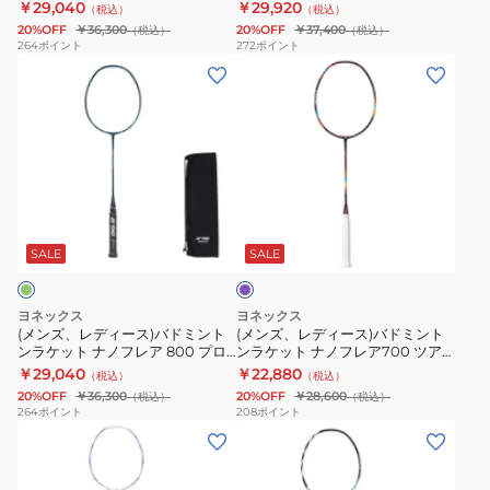
ロ 3AX88D-P-076 お一人様一点
ARC11-P-764 お一人様一点まで
￥29,040
￥29,920
（税込）
（税込）
ト
ト
ロ
ツ
まで
20%OFF
￥36,300
20%OFF
￥37,400
（税込）
（税込）
ン
ン
AX77-
ア
264
ポイント
272
ポイント
(メ
(メ
ラ
ラ
P-
ー
ン
ン
ケ
ケ
752
ARC7-
ズ、
ズ、
ッ
ッ
お
T-
レ
レ
ト
ト
一
343
デ
デ
ア
ア
人
ィ
ィ
ス
ー
様
パ
ー
ー
ト
ク
一
ー
ス)
ス)
ロ
セ
点
プ
SALE
SALE
ル
バ
バ
ク
イ
ま
ド
ド
ス
バ
で
ヨネックス
ヨネックス
ミ
ミ
88D
ー
(メンズ、レディース)バドミント
(メンズ、レディース)バドミント
ンラケット ナノフレア 800 プロ
ンラケット ナノフレア700 ツア
ン
ン
プ
11
NF-800P-269 お一人様一点まで
ー 2NF-700T-339
￥29,040
￥22,880
（税込）
（税込）
ト
ト
ロ
プ
20%OFF
￥36,300
20%OFF
￥28,600
（税込）
（税込）
ン
ン
3AX88D-
ロ
264
ポイント
208
ポイント
(メ
(メ
ラ
ラ
P-
ARC11-
ン
ン
ケ
ケ
076
P-
ズ、
ズ、
ッ
ッ
お
764