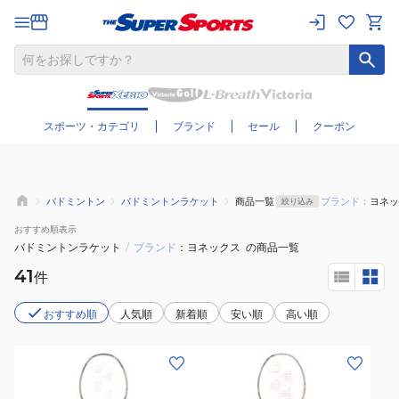
さらに絞り込む
スポーツ・カテゴリ
ブランド
セール
クーポン
バドミントン
バドミントンラケット
商品一覧
ブランド：
ヨネッ
絞り込み
おすすめ
順表示
バドミントンラケット
/
ブランド
ヨネックス
の商品一覧
41
件
おすすめ順
人気順
新着順
安い順
高い順
(メ
(メ
ン
ン