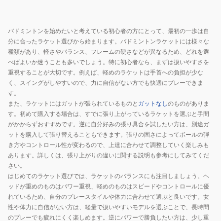
ト
ト
144
AX100G-
B4000G
ア
821
ス
バドミントンを始めたいと考えている初心者の方にとって、最初の一歩は自
ト
分に合ったラケット選びから始まります。バドミントンラケットには様々な
ロ
種類があり、軽さやバランス、フレームの硬さなどが異なるため、どれを選
ク
べばよいか迷うことも多いでしょう。特に初心者なら、まずは扱いやすさを
重視することが大切です。例えば、軽めのラケットは手首への負担が少な
ス
く、スイングがしやすいので、力に自信がない方でも快適にプレーできま
ネ
す。
ク
また、ラケットにはガットが張られているものと
ガットなし
のものがありま
ス
す。初めて購入する場合は、すでに張り上がっているラケットを選ぶと手間
テ
がかからずおすすめです。逆に自分好みの張り具合を試したい方は、別途ガ
ー
ットを購入して張り替えることもできます。張りの固さによってボールの弾
ジ
き方やコントロール性が変わるので、上達に合わせて調整していく楽しみも
あります。詳しくは、張り上がりの違いに関する説明も参考にしてみてくだ
AXNT-
さい。
148
はじめてのラケット選びでは、ラケットのバランスにも注目しましょう。ヘ
ッドが重めのものはパワー重視、軽めのものはスピードやコントロールに優
れているため、自分のプレースタイルや体力に合わせて選ぶと良いです。女
性や体力に自信がない方は、軽量で扱いやすいモデルを選ぶことで、長時間
のプレーでも疲れにくく楽しめます。逆にパワーで勝負したい方は、少し重