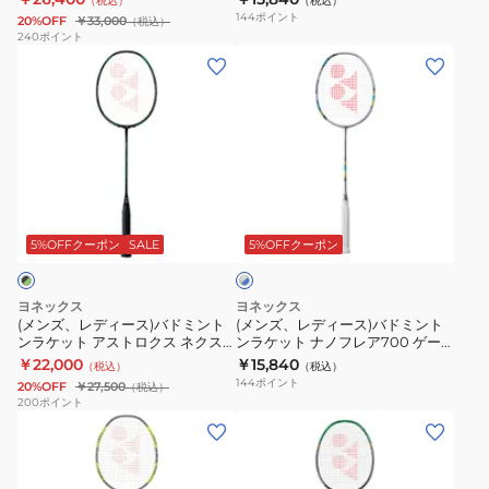
（税込）
（税込）
ト
ト
435
ー
144
ポイント
20%OFF
￥33,000
（税込）
ン
ン
ム
240
ポイント
(メ
(メ
ラ
ラ
3AX88S-
ン
ン
ケ
ケ
G-
ズ、
ズ、
ッ
ッ
417
レ
レ
ト
ト
デ
デ
ア
ナ
ィ
ィ
ス
ノ
シ
ー
ー
ト
フ
ル
ス)
ス)
ロ
レ
5%OFFクーポン
SALE
5%OFFクーポン
バ
ー
バ
バ
ク
ア
×
ド
ド
ス
700
ブ
ヨネックス
ヨネックス
ミ
ミ
ル
99
ゲ
(メンズ、レディース)バドミント
(メンズ、レディース)バドミント
ー
ンラケット アストロクス ネクス
ンラケット ナノフレア700 ゲー
ン
ン
ツ
ー
テージ AXNT-530
ム 2NF-700G-529
￥22,000
￥15,840
（税込）
（税込）
ト
ト
ア
ム
144
ポイント
20%OFF
￥27,500
（税込）
ン
ン
ー
2NF-
200
ポイント
(メ
(メ
ラ
ラ
3AX99-
700G-
ン
ン
ケ
ケ
T-
339
ズ、
ズ、
ッ
ッ
530