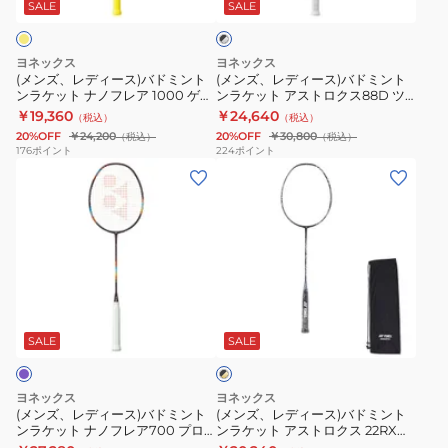
ス)
ス)
レ
ア
ま
SALE
SALE
ッ
ク
バ
バ
ア
ス
で
×
ド
ド
111
ト
シ
ヨネックス
ヨネックス
ミ
ミ
ル
NF-
ロ
(メンズ、レディース)バドミント
(メンズ、レディース)バドミント
バ
ンラケット ナノフレア 1000 ゲー
ンラケット アストロクス88D ツ
ン
ン
111-
ク
ー
ム NF-1000G-824
アー 3AX88D-T-076
￥19,360
￥24,640
（税込）
（税込）
ト
ト
104
ス
20%OFF
￥24,200
20%OFF
￥30,800
（税込）
（税込）
ン
ン
11
176
ポイント
224
ポイント
(メ
(メ
ラ
ラ
AX11-
ン
ン
ケ
ケ
530
ズ、
ズ、
ッ
ッ
レ
レ
ト
ト
デ
デ
ナ
ア
ィ
ィ
ノ
ス
ブ
ー
ー
フ
ト
ラ
ス)
ス)
レ
ロ
SALE
SALE
ッ
ク
バ
バ
ア
ク
×
ド
ド
1000
ス
ゴ
ヨネックス
ヨネックス
ミ
ミ
ー
ゲ
88D
(メンズ、レディース)バドミント
(メンズ、レディース)バドミント
ル
ンラケット ナノフレア700 プロ
ンラケット アストロクス 22RX
ン
ン
ー
ツ
ド
2NF-700P-339 お一人様一点まで
AX22RX-184