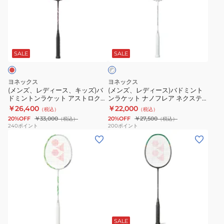
レ
レ
ト
ト
デ
デ
ナ
ア
ィ
ィ
ノ
ス
グ
ー
ー
フ
ト
レ
ス、
ス)
レ
ロ
SALE
SALE
ー
×
キ
バ
ア
ク
ホ
ッ
ド
300
ス
ワ
ヨネックス
ヨネックス
ズ)
ミ
イ
NF-
100
(メンズ、レディース、キッズ)バ
(メンズ、レディース)バドミント
ト
ドミントンラケット アストロクス
ンラケット ナノフレア ネクステ
バ
ン
300-
ツ
100 ツアー AX100T-821
ージ NF-NT-103
￥26,400
￥22,000
（税込）
（税込）
ド
ト
530
ア
20%OFF
￥33,000
20%OFF
￥27,500
（税込）
（税込）
ミ
ン
ー
240
ポイント
200
ポイント
(メ
(メ
ン
ラ
VA
ン
ン
ト
ケ
AX100TVA-
ズ、
ズ、
ン
ッ
328
レ
レ
ラ
ト
デ
デ
ケ
ナ
ィ
ィ
ッ
ノ
ブ
ー
ー
ト
フ
ラ
ス)
ス)
ア
レ
SALE
ッ