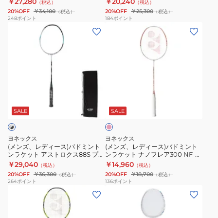
￥27,280
￥20,240
（税込）
（税込）
ト
ト
ム
ア
20%OFF
￥34,100
20%OFF
￥25,300
（税込）
（税込）
ン
ン
NF-
ー
248
ポイント
184
ポイント
(メ
(メ
ラ
ラ
1000G-
3AX88D-
ン
ン
ケ
ケ
824
T-
ズ、
ズ、
ッ
ッ
076
レ
レ
ト
ト
デ
デ
ナ
ア
ィ
ィ
ノ
ス
サ
ー
ー
フ
ト
ー
ス)
ス)
レ
ロ
モ
SALE
SALE
ン
バ
バ
ア
ク
ピ
ド
ド
700
ス
ン
ヨネックス
ヨネックス
ク
ミ
ミ
プ
22RX
(メンズ、レディース)バドミント
(メンズ、レディース)バドミント
ンラケット アストロクス88S プロ
ンラケット ナノフレア300 NF-
ン
ン
ロ
AX22RX-
3AX88S-P-417 お一人様一点まで
300-210
￥29,040
￥14,960
（税込）
（税込）
ト
ト
2NF-
184
20%OFF
￥36,300
20%OFF
￥18,700
（税込）
（税込）
ン
ン
700P-
264
ポイント
136
ポイント
(メ
(メ
ラ
ラ
339
ン
ン
ケ
ケ
お
ズ、
ズ、
ッ
ッ
一