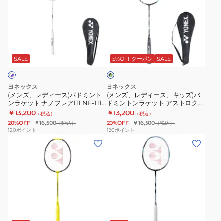
レ
レ
ト
ト
一
お
デ
デ
ナ
ナ
人
一
ィ
ィ
ノ
ノ
様
人
ブ
ー
ー
フ
フ
一
様
ラ
ス)
ス、
レ
レ
点
一
SALE
5%OFFクーポン
SALE
ッ
ク
バ
キ
ア
ア
ま
点
×
ド
ッ
800
700
で
ま
グ
ヨネックス
ヨネックス
ミ
ズ)
リ
プ
ツ
で
(メンズ、レディース)バドミント
(メンズ、レディース、キッズ)バ
ー
ンラケット ナノフレア111 NF-111-
ドミントンラケット アストロクス
ン
バ
ロ
ア
ン
104
11 AX11-530
￥13,200
￥13,200
（税込）
（税込）
ト
ド
NF-
ー
20%OFF
￥16,500
20%OFF
￥16,500
（税込）
（税込）
ン
ミ
800P-
2NF-
120
ポイント
120
ポイント
(メ
(メ
ラ
ン
269
700T-
ン
ン
ケ
ト
お
339
ズ、
ズ、
ッ
ン
一
レ
レ
ト
ラ
人
デ
デ
ナ
ケ
様
ィ
ィ
ノ
ッ
一
ブ
ー
ー
フ
ト
点
ラ