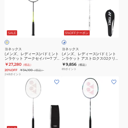
レ
レ
ト
ト
人
デ
デ
ア
ナ
様
ィ
ィ
ス
ノ
一
ホ
ー
ー
ト
フ
点
ワ
ス)
ス)
ロ
レ
ま
SALE
5%OFFクーポン
イ
ト
バ
バ
ク
ア
で
×
ド
ド
ス
300
ブ
ヨネックス
ヨネックス
ミ
ミ
ル
88S
NF-
(メンズ、レディース)バドミント
(メンズ、レディース)バドミント
ー
ンラケット アークセイバー7 プロ
ンラケット アストロクス02クリ
ン
ン
プ
300-
ARC7-P-815 お一人様一点まで
ア AX02CXG-207
￥27,280
￥9,856
（税込）
（税込）
ト
ト
ロ
210
89
ポイント
20%OFF
￥34,100
（税込）
ン
ン
3AX88S-
248
ポイント
(メ
(メ
ラ
ラ
P-
ン
ン
ケ
ケ
417
ズ、
ズ、
ッ
ッ
お
レ
レ
ト
ト
一
デ
デ
ア
ア
人
ィ
ィ
ー
ス
様
シ
ー
ー
ク
ト
一
ル
ス)
ス)