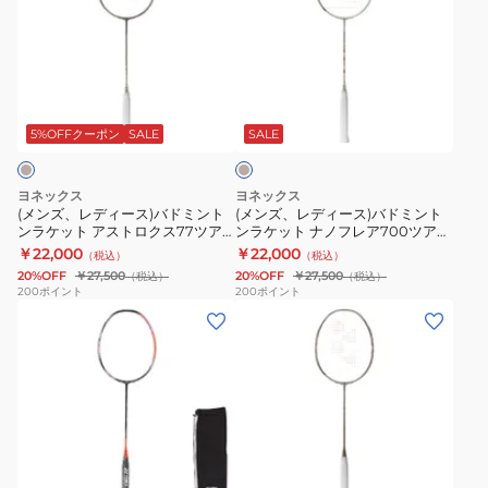
ズ、
ズ、
レ
レ
デ
デ
ィ
ィ
ベ
ー
ー
ー
ス)
ス)
ジ
5%OFFクーポン
SALE
SALE
ュ
バ
バ
ド
ド
ヨネックス
ヨネックス
ミ
ミ
(メンズ、レディース)バドミント
(メンズ、レディース)バドミント
ンラケット アストロクス77ツア
ンラケット ナノフレア700ツアー
ン
ン
ー AX77-T-343
2NF-700T-343
￥22,000
￥22,000
（税込）
（税込）
ト
ト
20%OFF
￥27,500
20%OFF
￥27,500
（税込）
（税込）
ン
ン
200
ポイント
200
ポイント
(メ
(メ
ラ
ラ
ン
ン
ケ
ケ
ズ、
ズ、
ッ
ッ
レ
レ
ト
ト
デ
デ
ア
ナ
ィ
ィ
ス
ノ
ベ
ー
ー
ト
フ
ー