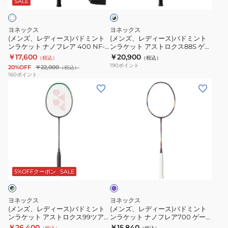
セ
ロ
点
SALE
バ
ー
バ
バ
イ
ク
ま
×
ド
ド
バ
ス
で
ブ
ヨネックス
ヨネックス
ミ
ミ
ラ
ー
02
(メンズ、レディース)バドミント
(メンズ、レディース)バドミント
ッ
ンラケット ナノフレア 400 NF-
ンラケット アストロクス88S ゲー
ン
ン
7
ク
ク
400-435
ム 3AX88S-G-417
￥17,600
￥20,900
（税込）
（税込）
ト
ト
プ
リ
190
ポイント
20%OFF
￥22,000
（税込）
ン
ン
ロ
ア
160
ポイント
(メ
(メ
ラ
ラ
ARC7-
AX02CXG-
ン
ン
ケ
ケ
P-
207
ズ、
ズ、
ッ
ッ
815
レ
レ
ト
ト
お
デ
デ
ナ
ア
一
ィ
ィ
ノ
ス
人
パ
ー
ー
フ
ト
様
ー
ス)
ス)
レ
ロ
一
プ
5%OFFクーポン
SALE
ル
バ
バ
ア
ク
点
ド
ド
400
ス
ま
ヨネックス
ヨネックス
ミ
ミ
NF-
88S
で
(メンズ、レディース)バドミント
(メンズ、レディース)バドミント
ンラケット アストロクス99ツア
ンラケット ナノフレア700 ゲー
ン
ン
400-
ゲ
ー 3AX99-T-530
ム 2NF-700G-339
￥26,400
￥15,840