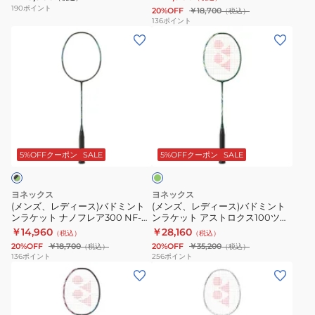
ト
ト
626
ビ
190
ポイント
20%OFF
￥18,700
（税込）
ン
ン
リ
136
ポイント
(メ
(メ
ラ
ラ
テ
ン
ン
ケ
ケ
ィ
ズ、
ズ、
ッ
ッ
AX02AXG-
レ
レ
ト
ト
062
デ
デ
ナ
ア
ィ
ィ
ノ
ー
オ
ー
ー
フ
ク
リ
ス)
ス)
レ
セ
ー
5%OFFクーポン
SALE
5%OFFクーポン
SALE
ブ
バ
バ
ア
イ
ド
ド
800
バ
ヨネックス
ヨネックス
ミ
ミ
ゲ
ー
(メンズ、レディース)バドミント
(メンズ、レディース)バドミント
ンラケット ナノフレア300 NF-
ンラケット アストロクス100ツア
ン
ン
ー
3
300-530
ーVA AX100TVA-328
￥14,960
￥28,160
（税込）
（税込）
ト
ト
ム
ARC3-
20%OFF
￥18,700
20%OFF
￥35,200
（税込）
（税込）
ン
ン
NF-
470
136
ポイント
256
ポイント
(メ
(メ
ラ
ラ
800G-
ン
ン
ケ
ケ
269
ズ、
ズ、
ッ
ッ