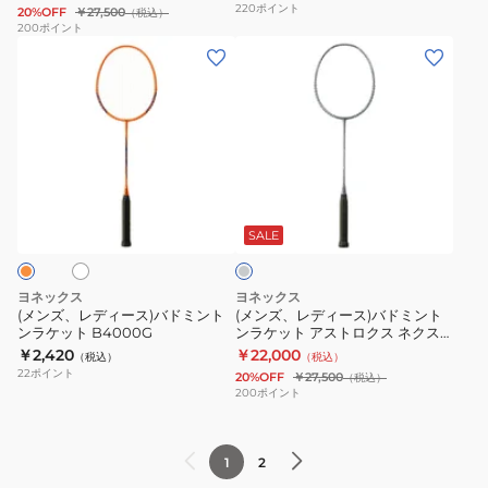
220
ポイント
20%OFF
￥27,500
（税込）
ン
ミ
ム
3AX99-
200
ポイント
(メ
(メ
ラ
ン
VA
P-
ン
ン
ケ
ト
AX100GVA-
530
ズ、
ズ、
ッ
ン
452
お
レ
レ
ト
ラ
一
デ
デ
ナ
ケ
人
ィ
ィ
ノ
ッ
様
ホ
ラ
ー
ー
フ
ト
一
イ
ス)
ス)
レ
ア
点
ト
SALE
グ
バ
バ
ア
ス
ま
レ
ド
ド
ネ
ト
で
ー
ヨネックス
ヨネックス
ミ
ミ
ク
ロ
(メンズ、レディース)バドミント
(メンズ、レディース)バドミント
ンラケット B4000G
ンラケット アストロクス ネクス
ン
ン
ス
ク
テージ AXNT-148
￥2,420
￥22,000
（税込）
（税込）
ト
ト
テ
ス
22
ポイント
20%OFF
￥27,500
（税込）
ン
ン
ー
100
200
ポイント
ラ
ラ
ジ
ゲ
ケ
ケ
NF-
ー
1
2
ッ
ッ
NT-
ム