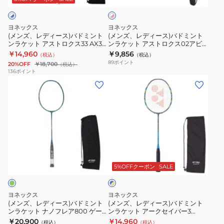
イ
ト
バ
バ
イ
ク
×
ド
ド
バ
ス
ピ
ヨネックス
ヨネックス
ミ
ミ
ン
ー
99
(メンズ、レディース)バドミント
(メンズ、レディース)バドミント
ク
ンラケット アストロクス33 AX33-
ンラケット アストロクス02アビ
ン
ン
7
ゲ
626
リティ AX02AXG-062
￥14,960
￥9,856
（税込）
（税込）
ト
ト
ツ
ー
89
ポイント
20%OFF
￥18,700
（税込）
ン
ン
ア
ム
136
ポイント
(メ
(メ
ラ
ラ
ー
3AX99-
ン
ン
ケ
ケ
ARC7-
G-
ズ、
ズ、
ッ
ッ
T-
530
レ
レ
ト
ト
815
デ
デ
ア
ア
ィ
ィ
ス
ス
ブ
ー
ー
ト
ト
ル
ス)
ス)
ロ
ロ
5%OFFクーポン
SALE
ー
×
バ
バ
ク
ク
イ
ド
ド
ス
ス
エ
ヨネックス
ヨネックス
ミ
ミ
ロ
33
02
(メンズ、レディース)バドミント
(メンズ、レディース)バドミント
ー
ンラケット ナノフレア800 ゲー
ンラケット アークセイバー3
ン
ン
AX33-
ア
ム NF-800G-269
ARC3-470
￥20,900
￥14,960
（税込）
（税込）