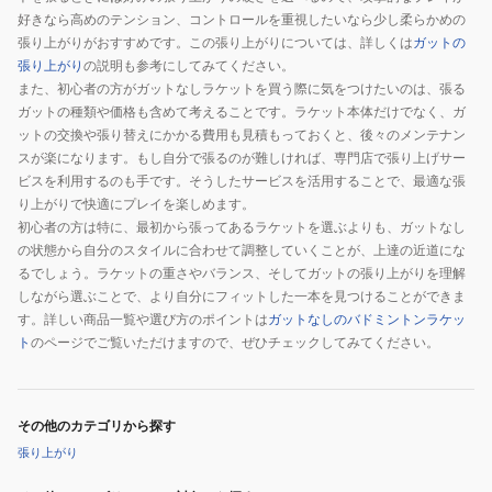
好きなら高めのテンション、コントロールを重視したいなら少し柔らかめの
張り上がりがおすすめです。この張り上がりについては、詳しくは
ガットの
張り上がり
の説明も参考にしてみてください。
また、初心者の方がガットなしラケットを買う際に気をつけたいのは、張る
ガットの種類や価格も含めて考えることです。ラケット本体だけでなく、ガ
ットの交換や張り替えにかかる費用も見積もっておくと、後々のメンテナン
スが楽になります。もし自分で張るのが難しければ、専門店で張り上げサー
ビスを利用するのも手です。そうしたサービスを活用することで、最適な張
り上がりで快適にプレイを楽しめます。
初心者の方は特に、最初から張ってあるラケットを選ぶよりも、ガットなし
の状態から自分のスタイルに合わせて調整していくことが、上達の近道にな
るでしょう。ラケットの重さやバランス、そしてガットの張り上がりを理解
しながら選ぶことで、より自分にフィットした一本を見つけることができま
す。詳しい商品一覧や選び方のポイントは
ガットなしのバドミントンラケッ
ト
のページでご覧いただけますので、ぜひチェックしてみてください。
その他のカテゴリから探す
張り上がり