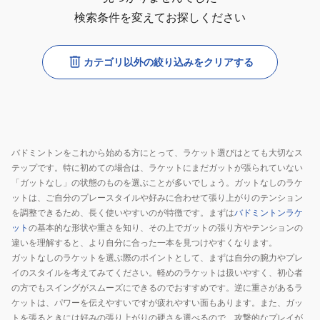
検索条件を変えてお探しください
カテゴリ以外の絞り込みをクリアする
バドミントンをこれから始める方にとって、ラケット選びはとても大切なス
テップです。特に初めての場合は、ラケットにまだガットが張られていない
「ガットなし」の状態のものを選ぶことが多いでしょう。ガットなしのラケ
ットは、ご自分のプレースタイルや好みに合わせて張り上がりのテンション
を調整できるため、長く使いやすいのが特徴です。まずは
バドミントンラケ
ット
の基本的な形状や重さを知り、その上でガットの張り方やテンションの
違いを理解すると、より自分に合った一本を見つけやすくなります。
ガットなしのラケットを選ぶ際のポイントとして、まずは自分の腕力やプレ
イのスタイルを考えてみてください。軽めのラケットは扱いやすく、初心者
の方でもスイングがスムーズにできるのでおすすめです。逆に重さがあるラ
ケットは、パワーを伝えやすいですが疲れやすい面もあります。また、ガッ
トを張るときには好みの張り上がりの硬さを選べるので、攻撃的なプレイが