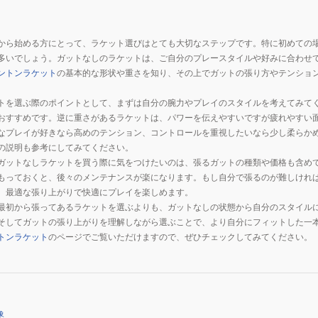
から始める方にとって、ラケット選びはとても大切なステップです。特に初めての
多いでしょう。ガットなしのラケットは、ご自分のプレースタイルや好みに合わせ
ントンラケット
の基本的な形状や重さを知り、その上でガットの張り方やテンショ
トを選ぶ際のポイントとして、まずは自分の腕力やプレイのスタイルを考えてみて
おすすめです。逆に重さがあるラケットは、パワーを伝えやすいですが疲れやすい
なプレイが好きなら高めのテンション、コントロールを重視したいなら少し柔らか
の説明も参考にしてみてください。
ガットなしラケットを買う際に気をつけたいのは、張るガットの種類や価格も含め
もっておくと、後々のメンテナンスが楽になります。もし自分で張るのが難しけれ
、最適な張り上がりで快適にプレイを楽しめます。
最初から張ってあるラケットを選ぶよりも、ガットなしの状態から自分のスタイル
そしてガットの張り上がりを理解しながら選ぶことで、より自分にフィットした一
トンラケット
のページでご覧いただけますので、ぜひチェックしてみてください。
象