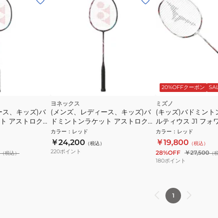
20%OFFクーポン
SA
ヨネックス
ミズノ
ース、キッズ)バ
(メンズ、レディース、キッズ)バ
(キッズ)バドミント
ト アストロクス
ドミントンラケット アストロクス
ルティウス J1 フォ
T-821
100 ゲーム AX100G-821
73JTB10162
カラー
：
レッド
カラー
：
レッド
￥24,200
￥19,800
（税込）
（税込）
220
ポイント
28%OFF
￥27,500
（税込）
（
180
ポイント
1