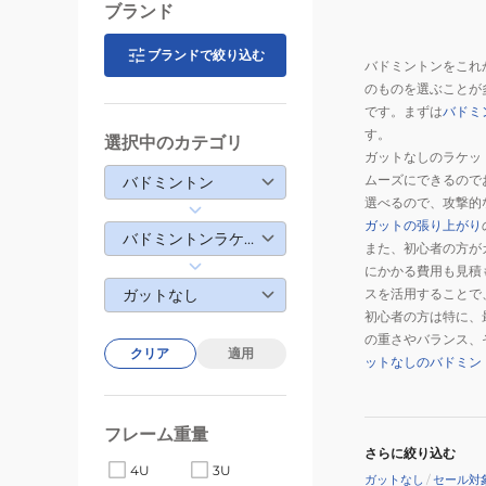
ブランド
ブランドで絞り込む
バドミントンをこれ
のものを選ぶことが
です。まずは
バドミ
す。
選択中のカテゴリ
ガットなしのラケッ
ムーズにできるので
バドミントン
選べるので、攻撃的
ガットの張り上がり
バドミントンラケット
また、初心者の方が
にかかる費用も見積
ガットなし
スを活用することで
初心者の方は特に、
の重さやバランス、
クリア
適用
ットなしのバドミン
フレーム重量
さらに絞り込む
4U
3U
ガットなし
/
セール対