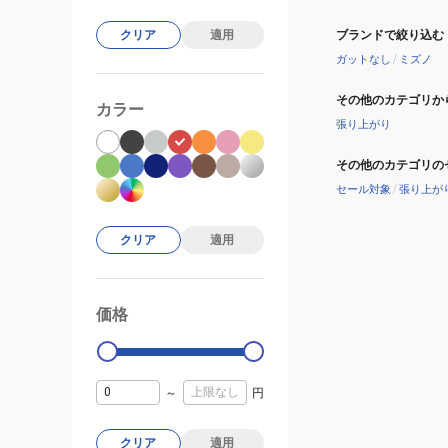
ブランドで絞り込む
クリア
適用
ガットなし
/
ミズノ
その他のカテゴリか
カラー
張り上がり
その他のカテゴリの
セール対象
/
張り上が
クリア
適用
価格
99000
0
～
円
クリア
適用