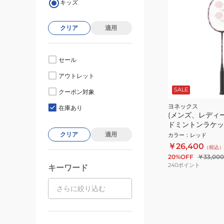
キッズ
クリア
適用
セール
アウトレット
SALE
クーポン対象
ヨネックス
在庫あり
(メンズ、レディ
ドミントンラケッ
100 ツアー AX100
クリア
適用
カラー
：
レッド
￥26,400
（税込）
20%OFF
￥33,000
240
ポイント
キーワード