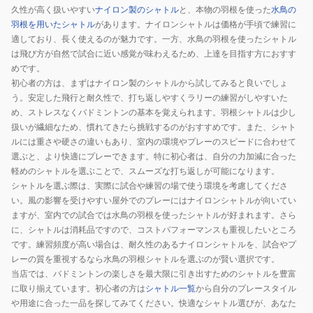
久性が高く扱いやすい
ナイロン製のシャトル
と、本物の羽根を使った
水鳥の
羽根を用いたシャトル
があります。ナイロンシャトルは価格が手頃で練習に
適しており、長く使えるのが魅力です。一方、水鳥の羽根を使ったシャトル
は飛び方が自然で試合に近い感覚が味わえるため、上達を目指す方におすす
めです。
初心者の方は、まずはナイロン製のシャトルから試してみると良いでしょ
う。安定した飛行と耐久性で、打ち返しやすくラリーの練習がしやすいた
め、ストレスなくバドミントンの基本を覚えられます。羽根シャトルは少し
扱いが繊細なため、慣れてきたら挑戦するのがおすすめです。また、シャト
ルには重さや硬さの違いもあり、室内の環境やプレーのスピードに合わせて
選ぶと、より快適にプレーできます。特に初心者は、自分の力加減に合った
軽めのシャトルを選ぶことで、スムーズな打ち返しが可能になります。
シャトルを選ぶ際は、実際に試合や練習の場で使う環境を考慮してくださ
い。風の影響を受けやすい屋外でのプレーにはナイロンシャトルが向いてい
ますが、室内での試合では水鳥の羽根を使ったシャトルが好まれます。さら
に、シャトルは消耗品ですので、コストパフォーマンスも重視したいところ
です。練習頻度が高い場合は、耐久性のあるナイロンシャトルを、試合やプ
レーの質を重視するなら水鳥の羽根シャトルを選ぶのが賢い選択です。
当店では、バドミントンの楽しさを最大限に引き出すためのシャトルを豊富
に取り揃えています。初心者の方は
シャトル一覧
から自分のプレースタイル
や用途に合った一品を探してみてください。快適なシャトル選びが、あなた