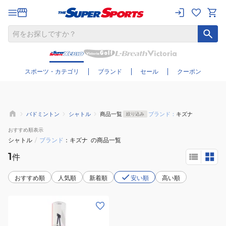
さらに絞り込む
スポーツ・カテゴリ
ブランド
セール
クーポン
バドミントン
シャトル
商品一覧
ブランド：
キズナ
絞り込み
おすすめ
順表示
シャトル
/
ブランド
キズナ
の商品一覧
1
件
おすすめ順
人気順
新着順
安い順
高い順