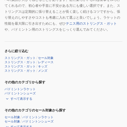
てくれるので、初心者や手首に不安がある方にも優しい選択です。また、ス
トリングスは定期的に張り替えることが長く楽しく続けるコツですから、張
り替えのしやすさやコストも考慮に入れて選ぶと良いでしょう。ラケットの
性能を最大限に引き出すためにも、ぜひ
テニス用のストリングス・ガット
や、バドミントン用のストリングスをじっくり選んでみてください。
さらに絞り込む
ストリングス・ガット
/
セール対象
ストリングス・ガット
/
レディース
ストリングス・ガット
/
キッズ
ストリングス・ガット
/
メンズ
その他のカテゴリから探す
バドミントンラケット
バドミントンシューズ
すべて表示する
その他のカテゴリのセール対象から探す
セール対象
/
バドミントンラケット
セール対象
/
バドミントンシューズ
すべて表示する