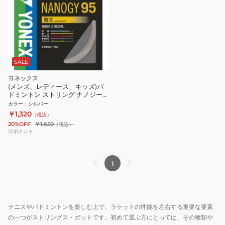
SALE
ヨネックス
(メンズ、レディース、キッズ)バ
ドミントン ストリング ナノジー
95 NBG95-024
カラー
：
シルバー
￥1,320
（税込）
20%OFF
￥1,650
（税込）
12
ポイント
1
テニスやバドミントンを楽しむ上で、ラケットの性能を左右する重要な要素
の一つがストリングス・ガットです。初めて選ぶ方にとっては、その種類や