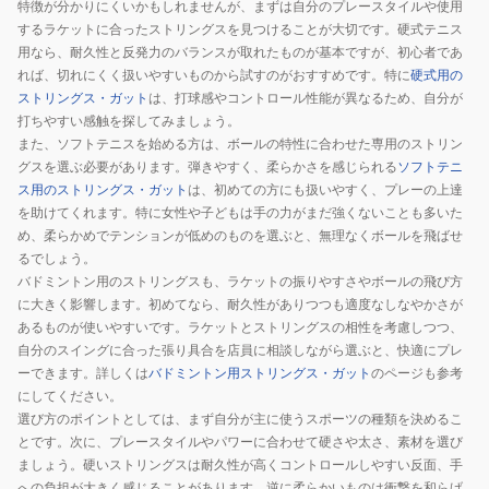
特徴が分かりにくいかもしれませんが、まずは自分のプレースタイルや使用
するラケットに合ったストリングスを見つけることが大切です。硬式テニス
用なら、耐久性と反発力のバランスが取れたものが基本ですが、初心者であ
れば、切れにくく扱いやすいものから試すのがおすすめです。特に
硬式用の
ストリングス・ガット
は、打球感やコントロール性能が異なるため、自分が
打ちやすい感触を探してみましょう。
また、ソフトテニスを始める方は、ボールの特性に合わせた専用のストリン
グスを選ぶ必要があります。弾きやすく、柔らかさを感じられる
ソフトテニ
ス用のストリングス・ガット
は、初めての方にも扱いやすく、プレーの上達
を助けてくれます。特に女性や子どもは手の力がまだ強くないことも多いた
め、柔らかめでテンションが低めのものを選ぶと、無理なくボールを飛ばせ
るでしょう。
バドミントン用のストリングスも、ラケットの振りやすさやボールの飛び方
に大きく影響します。初めてなら、耐久性がありつつも適度なしなやかさが
あるものが使いやすいです。ラケットとストリングスの相性を考慮しつつ、
自分のスイングに合った張り具合を店員に相談しながら選ぶと、快適にプレ
ーできます。詳しくは
バドミントン用ストリングス・ガット
のページも参考
にしてください。
選び方のポイントとしては、まず自分が主に使うスポーツの種類を決めるこ
とです。次に、プレースタイルやパワーに合わせて硬さや太さ、素材を選び
ましょう。硬いストリングスは耐久性が高くコントロールしやすい反面、手
への負担が大きく感じることがあります。逆に柔らかいものは衝撃を和らげ