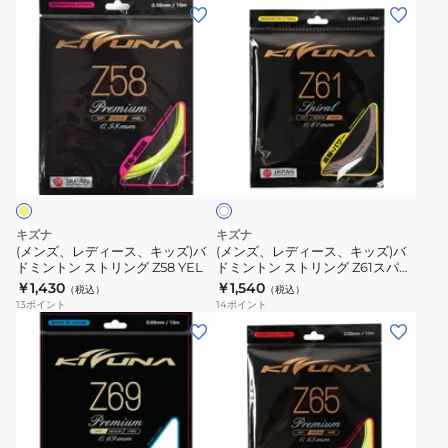
ミ
ミ
(メ
(メ
ク
ン
ン
ン
ン
ス
ト
ト
ズ、
ズ、
CY
ン
ン
レ
レ
4573282446782
ス
ス
デ
デ
ト
ト
ィ
ィ
ホ
リ
リ
ー
ー
ワ
ン
ン
ス、
ス、
イ
グ
グ
ト
キ
キ
Z65
超
ッ
ッ
キズナ
キズナ
プ
耐
ズ)
ズ)
(メンズ、レディース、キッズ)バ
(メンズ、レディース、キッズ)バ
レ
久
ドミントン ストリング Z58 YEL
ドミントン ストリング Z61スパイ
バ
バ
ラル WHT
￥1,430
￥1,540
ミ
Z69
（税込）
（税込）
ド
ド
13
ポイント
14
ポイント
ア
プ
ミ
ミ
(メ
(メ
ム
レ
ン
ン
ン
ン
WHT
ミ
ト
ト
ズ、
ズ、
ア
ン
ン
レ
レ
ム
ス
ス
デ
デ
WHT
ト
ト
ィ
ィ