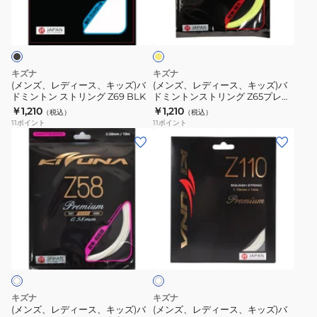
イ
リ
リ
ー
ー
エ
ン
ン
ス、
ス、
ロ
グ
グ
ー
キ
キ
Z58
Z61
ッ
ッ
キズナ
キズナ
YEL
ス
ズ)
ズ)
(メンズ、レディース、キッズ)バ
(メンズ、レディース、キッズ)バ
パ
ドミントン ストリング Z69 BLK
ドミントンストリング Z65プレミ
バ
バ
アム YEL
￥1,210
￥1,210
イ
（税込）
（税込）
ド
ド
11
ポイント
11
ポイント
ラ
ミ
ミ
(メ
(メ
ル
ン
ン
ン
ン
WHT
ト
ト
ズ、
ズ、
ン
ン
レ
レ
ス
ス
デ
デ
ト
ト
ィ
ィ
ホ
リ
リ
ー
ー
ワ
ン
ン
ス、
ス、
イ
グ
グ
ト
キ
キ
Z69
Z65
ッ
ッ
キズナ
キズナ
BLK
プ
ズ)
ズ)
(メンズ、レディース、キッズ)バ
(メンズ、レディース、キッズ)バ