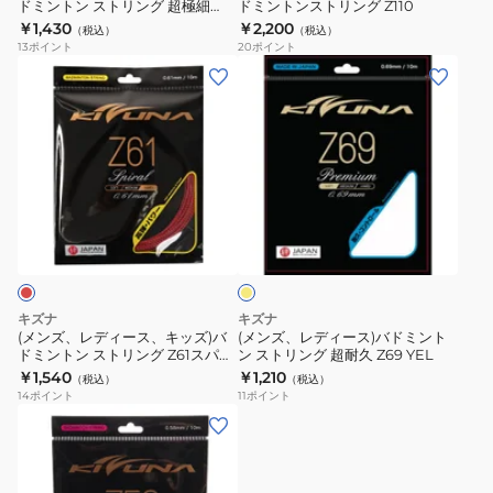
レ
ドミントン ストリング 超極細
ドミントンストリング Z110
バ
バ
Z58 プレミアム WHT
￥1,430
￥2,200
ミ
（税込）
（税込）
ド
ド
13
ポイント
20
ポイント
ア
ミ
ミ
(メ
(メ
ム
ン
ン
ン
ン
YEL
ト
ト
ズ、
ズ、
ン
ン
レ
レ
ス
ス
デ
デ
ト
ト
ィ
ィ
イ
リ
リ
ー
ー
エ
ン
ン
ス、
ス)
ロ
グ
グ
ー
キ
バ
超
Z110
ッ
ド
キズナ
キズナ
極
ズ)
ミ
(メンズ、レディース、キッズ)バ
(メンズ、レディース)バドミント
細
ドミントン ストリング Z61スパイ
ン ストリング 超耐久 Z69 YEL
バ
ン
ラル RED
￥1,540
￥1,210
Z58
（税込）
（税込）
ド
ト
14
ポイント
11
ポイント
プ
ミ
ン
(メ
レ
ン
ス
ン
ミ
ト
ト
ズ、
ア
ン
リ