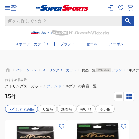
さらに絞り込む
スポーツ・カテゴリ
ブランド
セール
クーポン
バドミントン
ストリングス・ガット
商品一覧
ブランド：
キズナ
絞り込み
おすすめ
順表示
ストリングス・ガット
/
ブランド
キズナ
の商品一覧
15
件
おすすめ順
人気順
新着順
安い順
高い順
(メ
(メ
ン
ン