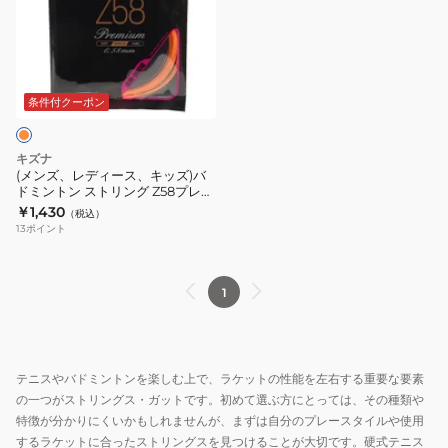
レ
ム
ス
ン
デ
WHT
ト
グ
ィ
リ
超
ー
ン
耐
ス、
条件付クーポン
グ
久
キ
Z61
Z69
ッ
キズナ
ス
YEL
ズ)
(メンズ、レディース、キッズ)バ
パ
ドミントン ストリング Z58プレミ
バ
アム ORG
￥1,430
イ
（税込）
ド
13
ポイント
ラ
ミ
ル
ン
RED
ト
1
ン
ス
ト
テニスやバドミントンを楽しむ上で、ラケットの性能を左右する重要な要素
リ
の一つがストリングス・ガットです。初めて選ぶ方にとっては、その種類や
ン
特徴が分かりにくいかもしれませんが、まずは自分のプレースタイルや使用
グ
するラケットに合ったストリングスを見つけることが大切です。硬式テニス