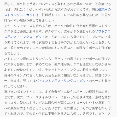
Z58
用なら、耐久性と反発力のバランスが取れたものが基本ですが、初心者であ
プ
れば、切れにくく扱いやすいものから試すのがおすすめです。特に
硬式用の
ストリングス・ガット
は、打球感やコントロール性能が異なるため、自分が
レ
打ちやすい感触を探してみましょう。
ミ
また、ソフトテニスを始める方は、ボールの特性に合わせた専用のストリン
ア
グスを選ぶ必要があります。弾きやすく、柔らかさを感じられる
ソフトテニ
ム
ス用のストリングス・ガット
は、初めての方にも扱いやすく、プレーの上達
ORG
を助けてくれます。特に女性や子どもは手の力がまだ強くないことも多いた
め、柔らかめでテンションが低めのものを選ぶと、無理なくボールを飛ばせ
るでしょう。
バドミントン用のストリングスも、ラケットの振りやすさやボールの飛び方
に大きく影響します。初めてなら、耐久性がありつつも適度なしなやかさが
あるものが使いやすいです。ラケットとストリングスの相性を考慮しつつ、
自分のスイングに合った張り具合を店員に相談しながら選ぶと、快適にプレ
ーできます。詳しくは
バドミントン用ストリングス・ガット
のページも参考
にしてください。
選び方のポイントとしては、まず自分が主に使うスポーツの種類を決めるこ
とです。次に、プレースタイルやパワーに合わせて硬さや太さ、素材を選び
ましょう。硬いストリングスは耐久性が高くコントロールしやすい反面、手
への負担が大きく感じることがあります。逆に柔らかいものは衝撃を和らげ
てくれるので、初心者や手首に不安がある方にも優しい選択です。また、ス