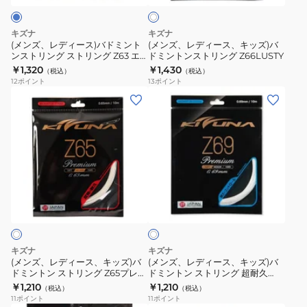
リ
リ
ト
バ
キ
ン
ン
ド
ッ
キズナ
キズナ
グ
グ
ミ
ズ)
(メンズ、レディース)バドミント
(メンズ、レディース、キッズ)バ
Z63X
Z63X
ンストリング ストリング Z63 エ
ドミントンストリング Z66LUSTY
ン
バ
ックス CY 4573282446782
￥1,320
￥1,430
YL
（税込）
（税込）
ト
ド
12
ポイント
13
ポイント
4573282446652
ン
ミ
(メ
(メ
ス
ン
ン
ン
ト
ト
ズ、
ズ、
リ
ン
レ
レ
ン
ス
デ
デ
グ
ト
ィ
ィ
ホ
ス
リ
ー
ー
ワ
ト
ン
ス、
ス、
イ
リ
グ
ト
キ
キ
ン
Z66LUSTY
ッ
ッ
キズナ
キズナ
グ
ズ)
ズ)
(メンズ、レディース、キッズ)バ
(メンズ、レディース、キッズ)バ
Z63
ドミントン ストリング Z65プレミ
ドミントン ストリング 超耐久
バ
バ
アム WHT
Z69 プレミアム WHT
￥1,210
￥1,210
エ
（税込）
（税込）
ド
ド
11
ポイント
11
ポイント
ッ