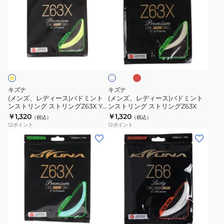
ズ、
ズ、
レ
レ
デ
デ
ィ
ィ
レ
ホ
ー
ー
ッ
ワ
ド
ス)
ス)
イ
ト
バ
バ
ド
ド
キズナ
キズナ
ミ
ミ
(メンズ、レディース)バドミント
(メンズ、レディース)バドミント
ンストリング ストリングZ63X YL
ンストリング ストリングZ63X
ン
ン
4573282446652
￥1,320
￥1,320
（税込）
（税込）
ト
ト
12
ポイント
12
ポイント
ン
ン
(メ
(メ
ス
ス
ン
ン
ト
ト
ズ、
ズ、
リ
リ
レ
レ
ン
ン
デ
デ
グ
グ
ィ
ィ
ホ
ス
ス
ー
ー
ワ
ト
ト
ス)
ス、
イ