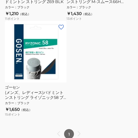
ドミントン ストリング Z69 BLK
ンストリング M-スムース66H
73JGA31009
カラー
：
ブラック
カラー
：
ブラック
￥1,210
￥1,430
（税込）
（税込）
11
ポイント
13
ポイント
ゴーセン
(メンズ、レディース)バドミント
ンストリング ライゾニック58 ブ
ラック BSRY58BK
カラー
：
ブラック
￥1,650
（税込）
15
ポイント
1