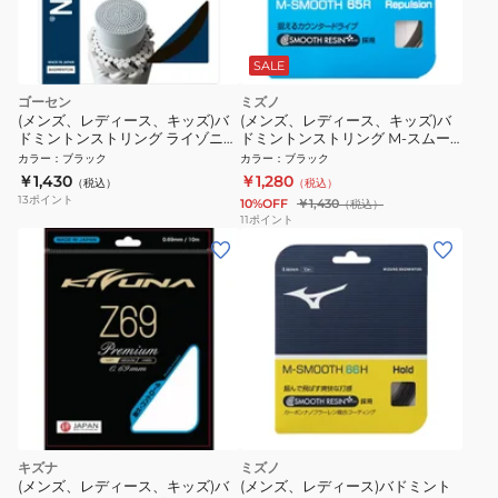
SALE
ゴーセン
ミズノ
(メンズ、レディース、キッズ)バ
(メンズ、レディース、キッズ)バ
ドミントンストリング ライゾニッ
ドミントンストリング M-スムー
ク69 ブラック BSRY69BK
ス 65R 73JGA24009
カラー
：
ブラック
カラー
：
ブラック
￥1,430
￥1,280
（税込）
（税込）
13
ポイント
10%OFF
￥1,430
（税込）
11
ポイント
キズナ
ミズノ
(メンズ、レディース、キッズ)バ
(メンズ、レディース)バドミント