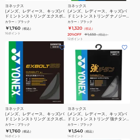
ヨネックス
ヨネックス
(メンズ、レディース、キッズ)バ
(メンズ、レディース、キッズ)バ
ドミントンストリング エクスボル
ドミントン ストリング ナノジー
ト63 BGXB63-007
98(NANOGY 98) NBG98-101
カラー
：
ブラック
カラー
：
ブラック
￥1,760
￥1,320
（税込）
（税込）
16
ポイント
20%OFF
￥1,650
（税込）
12
ポイント
ヨネックス
ヨネックス
(メンズ、レディース、キッズ)バ
(メンズ、レディース、キッズ)バ
ドミントンストリング エクスボル
ドミントン ストリング 強チタン
ト68 BGXB68-007
BG65TI-007
カラー
：
ブラック
カラー
：
ブラック
￥1,760
￥1,540
（税込）
（税込）
16
ポイント
14
ポイント