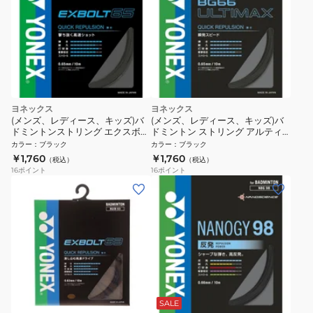
ヨネックス
ヨネックス
(メンズ、レディース、キッズ)バ
(メンズ、レディース、キッズ)バ
ドミントンストリング エクスボル
ドミントン ストリング アルティ
ト65 BGXB65-007
マックス BG66UM-007
カラー
：
ブラック
カラー
：
ブラック
￥1,760
￥1,760
（税込）
（税込）
16
ポイント
16
ポイント
SALE