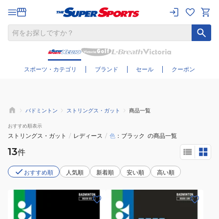
さらに絞り込む
スポーツ・カテゴリ
ブランド
セール
クーポン
バドミントン
ストリングス・ガット
商品一覧
おすすめ
順表示
ストリングス・ガット
/
レディース
/
色
ブラック
の商品一覧
13
件
おすすめ順
人気順
新着順
安い順
高い順