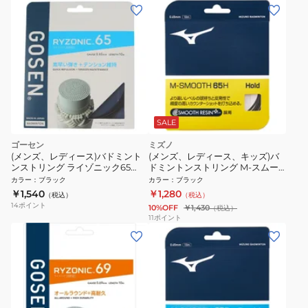
SALE
ゴーセン
ミズノ
(メンズ、レディース)バドミント
(メンズ、レディース、キッズ)バ
ンストリング ライゾニック65
ドミントンストリング M-スムー
BSRY65BK
ス 65H 73JGA93009
カラー
：
ブラック
カラー
：
ブラック
￥1,540
￥1,280
（税込）
（税込）
14
ポイント
10%OFF
￥1,430
（税込）
11
ポイント