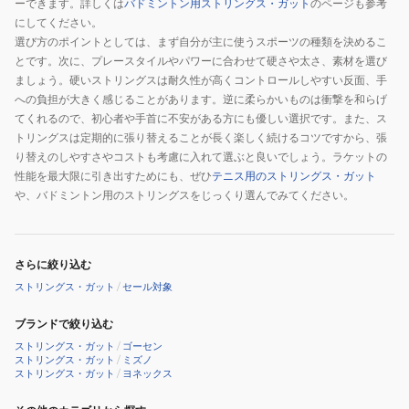
ーできます。詳しくは
バドミントン用ストリングス・ガット
のページも参考
にしてください。
選び方のポイントとしては、まず自分が主に使うスポーツの種類を決めるこ
とです。次に、プレースタイルやパワーに合わせて硬さや太さ、素材を選び
ましょう。硬いストリングスは耐久性が高くコントロールしやすい反面、手
への負担が大きく感じることがあります。逆に柔らかいものは衝撃を和らげ
てくれるので、初心者や手首に不安がある方にも優しい選択です。また、ス
トリングスは定期的に張り替えることが長く楽しく続けるコツですから、張
り替えのしやすさやコストも考慮に入れて選ぶと良いでしょう。ラケットの
性能を最大限に引き出すためにも、ぜひ
テニス用のストリングス・ガット
や、バドミントン用のストリングスをじっくり選んでみてください。
さらに絞り込む
ストリングス・ガット
/
セール対象
ブランドで絞り込む
ストリングス・ガット
/
ゴーセン
ストリングス・ガット
/
ミズノ
ストリングス・ガット
/
ヨネックス