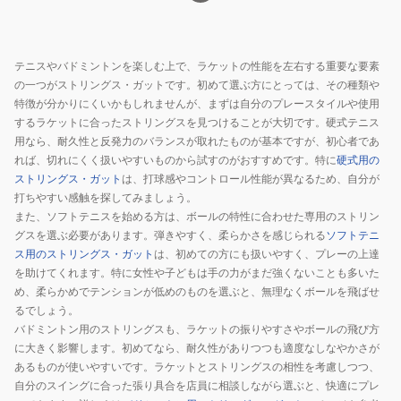
テニスやバドミントンを楽しむ上で、ラケットの性能を左右する重要な要素
の一つがストリングス・ガットです。初めて選ぶ方にとっては、その種類や
特徴が分かりにくいかもしれませんが、まずは自分のプレースタイルや使用
するラケットに合ったストリングスを見つけることが大切です。硬式テニス
用なら、耐久性と反発力のバランスが取れたものが基本ですが、初心者であ
れば、切れにくく扱いやすいものから試すのがおすすめです。特に
硬式用の
ストリングス・ガット
は、打球感やコントロール性能が異なるため、自分が
打ちやすい感触を探してみましょう。
また、ソフトテニスを始める方は、ボールの特性に合わせた専用のストリン
グスを選ぶ必要があります。弾きやすく、柔らかさを感じられる
ソフトテニ
ス用のストリングス・ガット
は、初めての方にも扱いやすく、プレーの上達
を助けてくれます。特に女性や子どもは手の力がまだ強くないことも多いた
め、柔らかめでテンションが低めのものを選ぶと、無理なくボールを飛ばせ
るでしょう。
バドミントン用のストリングスも、ラケットの振りやすさやボールの飛び方
に大きく影響します。初めてなら、耐久性がありつつも適度なしなやかさが
あるものが使いやすいです。ラケットとストリングスの相性を考慮しつつ、
自分のスイングに合った張り具合を店員に相談しながら選ぶと、快適にプレ