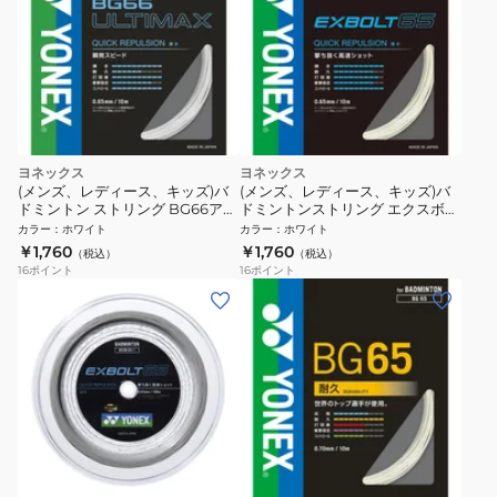
ヨネックス
ヨネックス
(メンズ、レディース、キッズ)バ
(メンズ、レディース、キッズ)バ
ドミントン ストリング BG66アル
ドミントンストリング エクスボル
ティマックス(BG66 ULTIMAX)
ト65 BGXB65-011
カラー
：
ホワイト
カラー
：
ホワイト
BG66UM-430
￥1,760
￥1,760
（税込）
（税込）
16
ポイント
16
ポイント