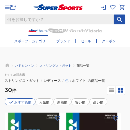
さらに絞り込む
スポーツ・カテゴリ
ブランド
セール
クーポン
バドミントン
ストリングス・ガット
商品一覧
おすすめ
順表示
ストリングス・ガット
/
レディース
/
色
ホワイト
の商品一覧
30
件
おすすめ順
人気順
新着順
安い順
高い順