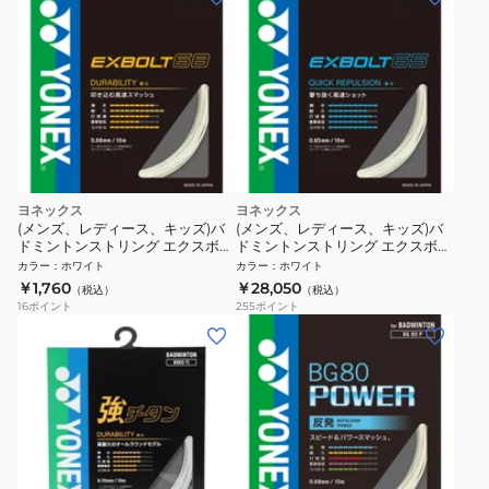
ヨネックス
ヨネックス
(メンズ、レディース、キッズ)バ
(メンズ、レディース、キッズ)バ
ドミントンストリング エクスボル
ドミントンストリング エクスボル
ト68 BGXB68-011
ト65 200M BGXB65-2-011
カラー
：
ホワイト
カラー
：
ホワイト
￥1,760
￥28,050
（税込）
（税込）
16
ポイント
255
ポイント