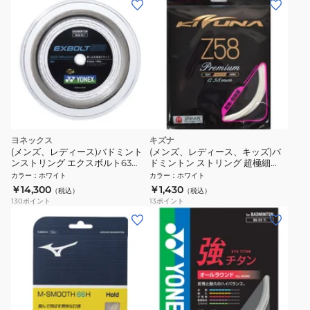
ヨネックス
キズナ
(メンズ、レディース)バドミント
(メンズ、レディース、キッズ)バ
ンストリング エクスボルト63
ドミントン ストリング 超極細
100m BGXB63-1-011
Z58 プレミアム WHT
カラー
：
ホワイト
カラー
：
ホワイト
￥14,300
￥1,430
（税込）
（税込）
130
ポイント
13
ポイント