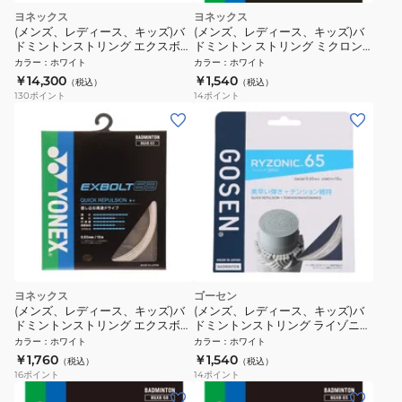
ヨネックス
ヨネックス
(メンズ、レディース、キッズ)バ
(メンズ、レディース、キッズ)バ
ドミントンストリング エクスボル
ドミントン ストリング ミクロン
ト65 100m BGXB65-1-011
65 BG65-011
カラー
：
ホワイト
カラー
：
ホワイト
￥14,300
￥1,540
（税込）
（税込）
130
ポイント
14
ポイント
ヨネックス
ゴーセン
(メンズ、レディース、キッズ)バ
(メンズ、レディース、キッズ)バ
ドミントンストリング エクスボル
ドミントンストリング ライゾニッ
ト63 BGXB63-011
ク65 ホワイト BSRY65WH
カラー
：
ホワイト
カラー
：
ホワイト
￥1,760
￥1,540
（税込）
（税込）
16
ポイント
14
ポイント