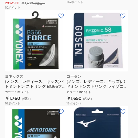
114
ポイント
20%OFF
￥1,430
（税込）
10
ポイント
ヨネックス
ゴーセン
(メンズ、レディース、キッズ)バ
(メンズ、レディース、キッズ)バ
ドミントン ストリング BG66フォ
ドミントンストリング ライゾニッ
ース BG66F-011
ク58 ホワイト BSRY58WH
カラー
：
ホワイト
カラー
：
ホワイト
￥1,760
￥1,650
（税込）
（税込）
16
ポイント
15
ポイント