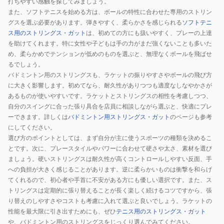
打ちやすい感触を探してみましょう。
また、ソフトテニスを始める方は、ボールの特性に合わせた専用のストリン
グスを選ぶ必要があります。弾きやすく、柔らかさを感じられる
ソフトテニ
ス用のストリングス・ガット
は、初めての方にも扱いやすく、プレーの上達
を助けてくれます。特に女性や子どもは手の力がまだ強くないことも多いた
め、柔らかめでテンションが低めのものを選ぶと、無理なくボールを飛ばせ
るでしょう。
バドミントン用のストリングスも、ラケットの振りやすさやボールの飛び方
に大きく影響します。初めてなら、耐久性がありつつも適度なしなやかさが
あるものが使いやすいです。ラケットとストリングスの相性を考慮しつつ、
自分のスイングに合った張り具合を店員に相談しながら選ぶと、快適にプレ
ーできます。詳しくは
バドミントン用ストリングス・ガット
のページも参考
にしてください。
選び方のポイントとしては、まず自分が主に使うスポーツの種類を決めるこ
とです。次に、プレースタイルやパワーに合わせて硬さや太さ、素材を選び
ましょう。硬いストリングスは耐久性が高くコントロールしやすい反面、手
への負担が大きく感じることがあります。逆に柔らかいものは衝撃を和らげ
てくれるので、初心者や手首に不安がある方にも優しい選択です。また、ス
トリングスは定期的に張り替えることが長く楽しく続けるコツですから、張
り替えのしやすさやコストも考慮に入れて選ぶと良いでしょう。ラケットの
性能を最大限に引き出すためにも、ぜひ
テニス用のストリングス・ガット
や、バドミントン用のストリングスをじっくり選んでみてください。