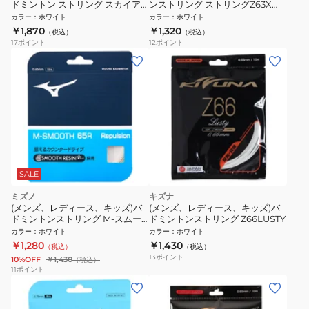
ドミントン ストリング スカイア
ンストリング ストリングZ63X
ーク BGSKY-011
WH 4573282446645
カラー
：
ホワイト
カラー
：
ホワイト
￥1,870
￥1,320
（税込）
（税込）
17
ポイント
12
ポイント
SALE
ミズノ
キズナ
(メンズ、レディース、キッズ)バ
(メンズ、レディース、キッズ)バ
ドミントンストリング M-スムー
ドミントンストリング Z66LUSTY
ス 65R 73JGA24001
カラー
：
ホワイト
カラー
：
ホワイト
￥1,280
￥1,430
（税込）
（税込）
13
ポイント
10%OFF
￥1,430
（税込）
11
ポイント