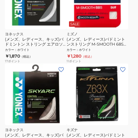
SALE
ヨネックス
ミズノ
(メンズ、レディース、キッズ)バ
(メンズ、レディース)バドミント
ドミントン ストリング エアロソ
ンストリング M-SMOOTH 68S
ニック BGAS-011
73JGA25001
カラー
：
ホワイト
カラー
：
ホワイト
￥1,870
￥1,280
（税込）
（税込）
17
ポイント
11
ポイント
ヨネックス
キズナ
(メンズ、レディース、キッズ)バ
(メンズ、レディース)バドミント