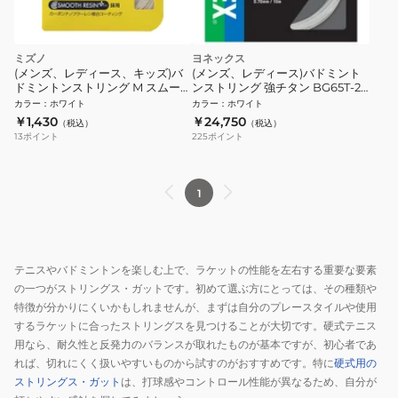
ミズノ
ヨネックス
(メンズ、レディース、キッズ)バ
(メンズ、レディース)バドミント
ドミントンストリング M スムース
ンストリング 強チタン BG65T-2-
66H 73JGA31001
011
カラー
：
ホワイト
カラー
：
ホワイト
￥1,430
￥24,750
（税込）
（税込）
13
ポイント
225
ポイント
1
テニスやバドミントンを楽しむ上で、ラケットの性能を左右する重要な要素
の一つがストリングス・ガットです。初めて選ぶ方にとっては、その種類や
特徴が分かりにくいかもしれませんが、まずは自分のプレースタイルや使用
するラケットに合ったストリングスを見つけることが大切です。硬式テニス
用なら、耐久性と反発力のバランスが取れたものが基本ですが、初心者であ
れば、切れにくく扱いやすいものから試すのがおすすめです。特に
硬式用の
ストリングス・ガット
は、打球感やコントロール性能が異なるため、自分が