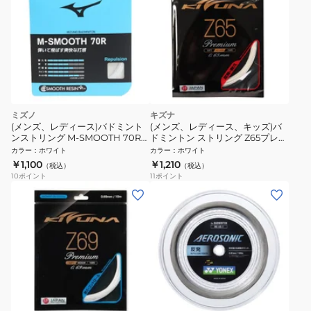
ミズノ
キズナ
(メンズ、レディース)バドミント
(メンズ、レディース、キッズ)バ
ンストリング M-SMOOTH 70R
ドミントン ストリング Z65プレミ
73JGA66001
アム WHT
カラー
：
ホワイト
カラー
：
ホワイト
￥1,100
￥1,210
（税込）
（税込）
10
ポイント
11
ポイント