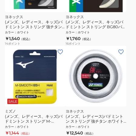
ヨネックス
ヨネックス
(メンズ、レディース、キッズ)バ
(メンズ、レディース、キッズ)バ
ドミントン ストリング 強チタン
ドミントン ストリング BG80パワ
BG65TI-011
ー BG80P-011
カラー
：
ホワイト
カラー
：
ホワイト
￥1,540
￥1,760
（税込）
（税込）
14
ポイント
16
ポイント
SALE
ミズノ
ヨネックス
(メンズ、レディース、キッズ)バ
(メンズ、レディース)バドミント
ドミントン ストリング M-
ン ストリング 強チタン ホワイト
SMOOTH 65H 73JGA93001
100mロールガット BG65T-1-011
カラー
：
ホワイト
カラー
：
ホワイト
￥1,144
￥12,540
（税込）
（税込）