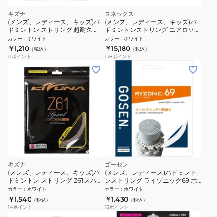
キズナ
ヨネックス
(メンズ、レディース、キッズ)バ
(メンズ、レディース、キッズ)バ
ドミントン ストリング 超耐久
ドミントンストリング エアロソニ
Z69 プレミアム WHT
ック 100M BGAS-1-011
カラー
：
ホワイト
カラー
：
ホワイト
￥1,210
￥15,180
（税込）
（税込）
11
ポイント
138
ポイント
キズナ
ゴーセン
(メンズ、レディース、キッズ)バ
(メンズ、レディース)バドミント
ドミントン ストリング Z61スパイ
ンストリング ライゾニック69 ホ
ラル WHT
ワイト BSRY69WH
カラー
：
ホワイト
カラー
：
ホワイト
￥1,540
￥1,430
（税込）
（税込）
14
ポイント
13
ポイント